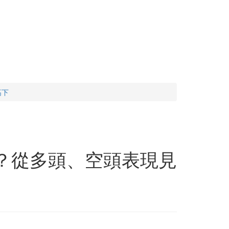
高下
給力？從多頭、空頭表現見