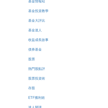
基金情報站
基金投資教學
基金大評比
基金達人
收益成長故事
債券基金
股票
熱門股點評
股票投資術
存股
ETF獲利術
達人開講