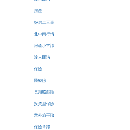
房產
好房二三事
北中南行情
房產小常識
達人開講
保險
醫療險
長期照顧險
投資型保險
意外旅平險
保險常識