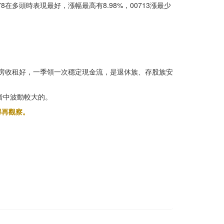
878在多頭時表現最好，漲幅最高有8.98%，00713漲最少
比買房收租好，一季領一次穩定現金流，是退休族、存股族安
者中波動較大的。
得再觀察。