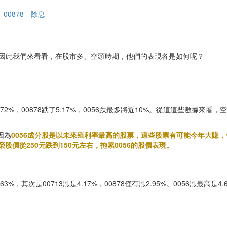
00878
除息
，因此我們來看看，在股市多、空頭時期，他們的表現各是如何呢？
72%，00878跌了5.17%，0056跌最多將近10%。從這這些數據來看
因為
0056成分股是以未來殖利率最高的股票，這些股票有可能今年大賺
榮股價從250元跌到150元左右，拖累0056的股價表現。
%，其次是00713漲是4.17%，00878僅有漲2.95%。0056漲最高