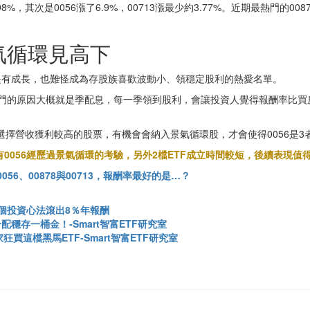
%，其次是0056漲了6.9%，00713漲最少約3.77%。近期最熱門的00
氣循環見高下
也是有成長，也難怪成為存股族喜歡波動小、領穩定股利的熱愛名單。
056熱門的原因大概就是季配息，每一季領到股利，會讓投資人覺得報酬率
選擇營收獲利較高的股票，有機會會納入景氣循環股，才會使得0056是3
0056經歷過景氣循環的考驗，另外2檔ETF成立時間較短，後續表現值
056、00878與00713，報酬率最好的是…？
2個投資心法滾出8％年報酬
穩存一桶金！-Smart智富ETF研究室
狂買這檔黑馬ETF-Smart智富ETF研究室