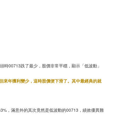
，空頭時00713跌了最少，股價非常平穩，顯示「低波動」
，但來年獲利變少，這時股價便下滑了。其中最經典的就
是4.63%，滿意外的其次竟然是低波動的00713，績效優異難