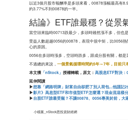
以近3個月股市報酬率是多頭來看，00878漲幅最高有8.98
約3.77%不到00878的一半。
結論》ETF誰最穩？從景
當空頭來臨時00713跌最少，多頭時雖然漲不多，但
受益人數超越0056的00878，表現中規中矩，比0
心的原因。
0056在多頭時漲多，空頭時跌多，跟成分股有關，都是
不過總的來說，
一個景氣循環時間約5年～7年，目前只有
本文獲
「nStock」
授權轉載，原文：
高股息ETF對決：0
延伸閱讀
▶
想靠「網路明牌」財富自由卻肥了別人荷包...他謹記
▶
影片》高息型ETF和市值型ETF怎麼選？現金流這樣分配
▶
台股ETF誰最受寵？不讓00878、0056專美於前，大家
小檔案_nStock恩投資財經網