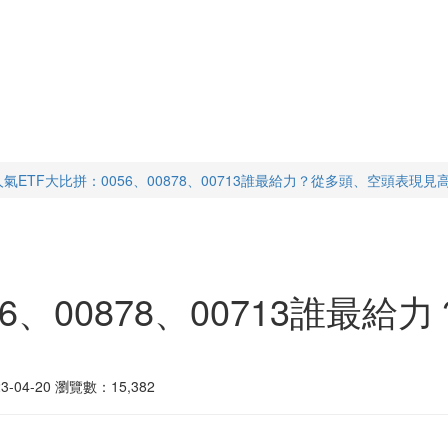
人氣ETF大比拼：0056、00878、00713誰最給力？從多頭、空頭表現見
56、00878、00713誰最
04-20
瀏覽數：15,382