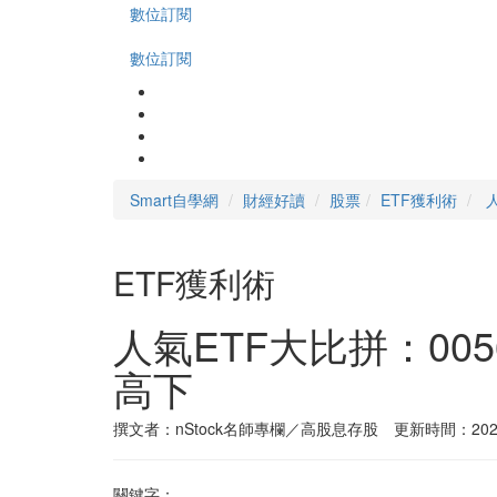
數位訂閱
數位訂閱
Smart自學網
財經好讀
股票
ETF獲利術
ETF獲利術
人氣ETF大比拼：00
高下
撰文者：nStock名師專欄／高股息存股 更新時間：2023-
關鍵字：