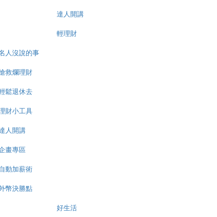
達人開講
輕理財
名人沒說的事
搶救爛理財
輕鬆退休去
理財小工具
達人開講
企畫專區
自動加薪術
外幣決勝點
好生活