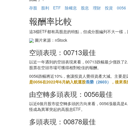
存股
股利
ETF
除權息
股息
理財
投資
0056
報酬率比較
這3檔ETF都有高股息的特點，但成分股編列不大一樣
圖片來源：nStock
空頭表現：00713最佳
以近一年遇到的空頭表現來看，00713跌幅最少僅跌了2.
股票在空頭市場可獲得相對較佳的報酬。
0056跌幅將近10%，會讓投資人覺得資產大減。主要是
是0056在2022年6月納入航運股
長榮（2603）
，後來長
由空轉多頭表現：0056最佳
以近6個月股市從空轉多頭的方向來看，0056漲最高是4.63
怪成為異軍突起的高股息ETF。
多頭表現：00878最佳