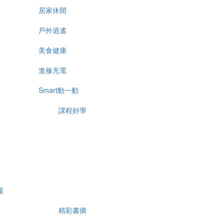
居家休閒
戶外逍遙
美食健康
進修充電
Smart動一動
課程好學
報
精彩書摘