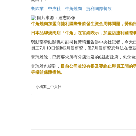
餐飲業
中央社
牛角燒肉
捷利國際餐飲
圖片來源：達志影像
牛角燒肉加盟商捷利國際餐飲發生資金周轉問題，勞動部
日本品牌燒肉店「牛角」在官網表示，加盟店捷利國際
勞動部勞動關係司副司長黃琦雅告訴中央社記者，今天已
員工7月10日領到6月份薪資，但7月份薪資恐無法在發薪
黃琦雅說，已經要求所有分店涉及的6縣市政府，包含
黃琦雅也提到，
目前公司並沒有提及要終止與員工間的
等權益保障措施。
小檔案＿中央社