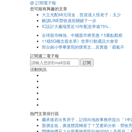
@ 訂閱電子報
您可能有興趣的文章
大立光配68元現金，投資達人怪老子：太少
解讀LINE營收成長關鍵下一步
IC設計大廠瑞昱近10年配息率逾75%，
全球股市轉強、中國股市將受惠？5重點觀察
11檔5G概念股名單》世界行動通訊大會登
郭台銘小學畢業照的懷舊文…其實最「霸氣不
訂閱週二電子報
訂閱
活動快訊
熱門文章排行區
繼承後若出售房子，記得向地政事務所提出「1申
股價走低，廣達體質轉差了？艾蜜莉分析：營收亮
彎腰撿鑽石？台股重挫股民狂撿0050！高股息「大