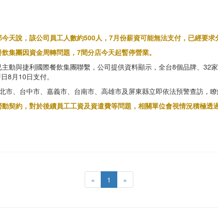
今天說，該公司員工人數約500人，7月份薪資可能無法支付，已經要求
餐飲集團因資金周轉問題，7間分店今天起暫停營業。
主動與捷利國際餐飲集團聯繫，公司提供資料顯示，全台8個品牌、32家分
日8月10日支付。
台北市、台中市、嘉義市、台南市、高雄市及屏東縣立即依法預警查訪，瞭
勞動契約，對於後續員工工資及資遣費等問題，相關單位會視情況積極透
«
1
»