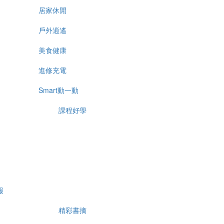
居家休閒
戶外逍遙
美食健康
進修充電
Smart動一動
課程好學
報
精彩書摘