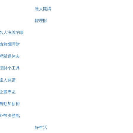
達人開講
輕理財
名人沒說的事
搶救爛理財
輕鬆退休去
理財小工具
達人開講
企畫專區
自動加薪術
外幣決勝點
好生活