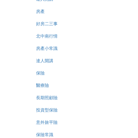
房產
好房二三事
北中南行情
房產小常識
達人開講
保險
醫療險
長期照顧險
投資型保險
意外旅平險
保險常識