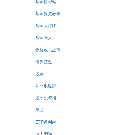
基金情報站
基金投資教學
基金大評比
基金達人
收益成長故事
債券基金
股票
熱門股點評
股票投資術
存股
ETF獲利術
達人開講