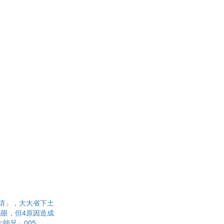
請」，大大省下土
眼，但4原因造成
師兄」005