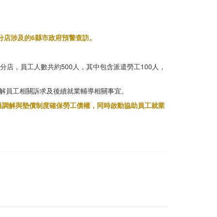
分店涉及的6縣市政府預警查訪。
店，員工人數共約500人，其中包含派遣勞工100人，
解員工相關訴求及後續就業輔導相關事宜。
過調解與墊償制度確保勞工債權，同時啟動協助員工就業