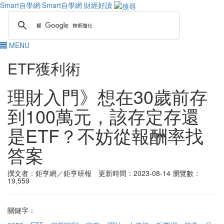
Smart自學網
Smart自學網 財經好讀
MENU
ETF獲利術
理財入門》想在30歲前存
到100萬元，該存定存還
是ETF？不妨從報酬率找
答案
撰文者：鉅亨網／鉅亨研報 更新時間：2023-08-14
瀏覽數：
19,559
關鍵字：