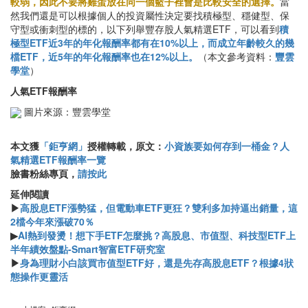
較弱，因此不要將雞蛋放在同一個籃子裡會是比較安全的選擇。
當
然我們還是可以根據個人的投資屬性決定要找積極型、穩健型、保
守型或衝刺型的標的，以下列舉豐存股人氣精選ETF，可以看到
積
極型ETF近3年的年化報酬率都有在10%以上，而成立年齡較久的幾
檔ETF，近5年的年化報酬率也在12%以上。
（本文參考資料：
豐雲
學堂
）
人氣ETF報酬率
圖片來源：豐雲學堂
本文獲
「鉅亨網」
授權轉載，原文：
小資族要如何存到一桶金？人
氣精選ETF報酬率一覽
臉書粉絲專頁，
請按此
延伸閱讀
▶
高股息ETF漲勢猛，但電動車ETF更狂？雙利多加持逼出銷量，這
2檔今年來漲破70％
▶
AI熱到發燙！想下手ETF怎麼挑？高股息、市值型、科技型ETF上
半年績效盤點-Smart智富ETF研究室
▶
身為理財小白該買市值型ETF好，還是先存高股息ETF？根據4狀
態操作更靈活