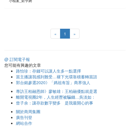
小檔案_鉅亨網
«
1
»
@ 訂閱電子報
您可能有興趣的文章
路怡珍：存錢可以讓人生多一點選擇
當主播讓我感到難受…褪下光環靠積蓄轉當諮
郭台銘參選2020》「媽祖有旨」商界強人
專訪王柏融恩師》廖敏雄：王柏融優點就是選
離開電視圈2年，人生經歷被騙錢…吳淡如：
曾子余：讓存款數字變多 是我最開心的事
關於商周集團
廣告刊登
網站合作