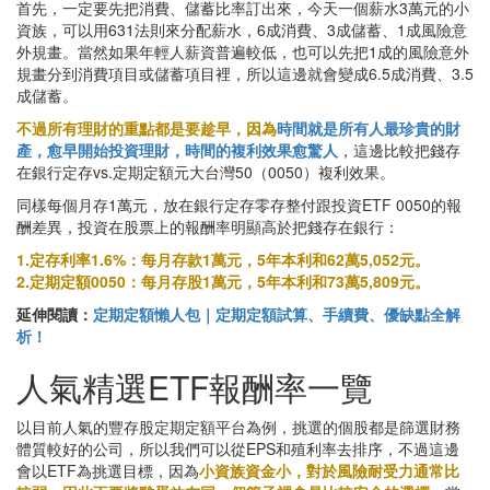
首先，一定要先把消費、儲蓄比率訂出來，今天一個薪水3萬元的小
資族，可以用631法則來分配薪水，6成消費、3成儲蓄、1成風險意
外規畫。當然如果年輕人薪資普遍較低，也可以先把1成的風險意外
規畫分到消費項目或儲蓄項目裡，所以這邊就會變成6.5成消費、3.5
成儲蓄。
不過所有理財的重點都是要趁早，因為
時間就是所有人最珍貴的財
產，愈早開始投資理財，時間的複利效果愈驚人
，這邊比較把錢存
在銀行定存vs.定期定額元大台灣50（0050）複利效果。
同樣每個月存1萬元，放在銀行定存零存整付跟投資ETF 0050的報
酬差異，投資在股票上的報酬率明顯高於把錢存在銀行：
1.定存利率1.6%：每月存款1萬元，5年本利和62萬5,052元。
2.定期定額0050：每月存股1萬元，5年本利和73萬5,809元。
延伸閱讀：
定期定額懶人包｜定期定額試算、手續費、優缺點全解
析！
人氣精選ETF報酬率一覽
以目前人氣的豐存股定期定額平台為例，挑選的個股都是篩選財務
體質較好的公司，所以我們可以從EPS和殖利率去排序，不過這邊
會以ETF為挑選目標，因為
小資族資金小，對於風險耐受力通常比