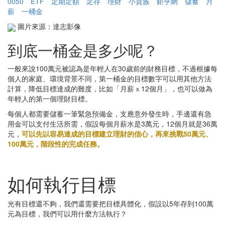
0050
ETF
定期定額
定存
理財
小資族
鉅亨網
儲蓄
月
薪
一桶金
圖片來源：達志影像
到底一桶金是多少呢？
一般來說100萬元被認為是年輕人在30歲前的財務目標，不過根據每
個人的家庭、環境背景不同，第一桶金的目標數字可以用其他方法
計算，降低目標達成的難度，比如「月薪ｘ12個月」，也可以做為
年輕人的第一個理財目標。
每個人都需要儲蓄一筆緊急預備金，支應意外發生時，手邊還有急
用金可以支付生活所需，假設每個月薪水是3萬元，12個月就是36萬
元，
可以先以容易達成的目標建立理財的信心，再來挑戰50萬元、
100萬元，階段性的完成任務。
如何執行目標
光有目標還不夠，我們還需要把目標具體化，假設以5年存到100萬
元為目標，我們可以用什麼方法執行？