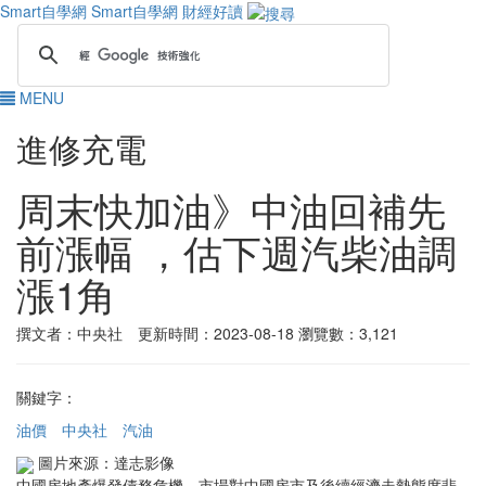
Smart自學網
Smart自學網 財經好讀
MENU
進修充電
周末快加油》中油回補先
前漲幅 ，估下週汽柴油調
漲1角
撰文者：中央社 更新時間：2023-08-18
瀏覽數：3,121
關鍵字：
油價
中央社
汽油
圖片來源：達志影像
中國房地產爆發債務危機，市場對中國房市及後續經濟走勢態度悲