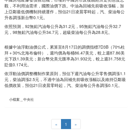
觀，不利用油需求，國際油價下跌。中油為回補先前吸收漲幅，加
上亞鄰最低價機制持續運作，預估21日凌晨零時起，汽、柴油每公
升各調漲新台幣0.1元。
依照預測，92無鉛汽油每公升為31.2元，95無鉛汽油每公升32.7
元，98無鉛汽油每公升34.7元，超級柴油每公升為28.8元。
根據中油浮動油價公式，累算至8月17日的調價指標7D3B（70%杜
拜＋30%北海布倫特），週均價為每桶86.47美元，較上週87.86美
元下跌1.39美元；新台幣兌美元匯率為31.932元，較上週31.758元
貶值0.174元。
依浮動油價調整機制作業原則，預估下週汽油每公升零售價調漲1.1
元，柴油調漲2.5元，不過中油為回補先前吸收漲幅以及維持亞鄰最
低價政策，預估21日凌晨零時起，汽、柴油每公升各調漲0.1元。
小檔案＿中央社
«
1
»