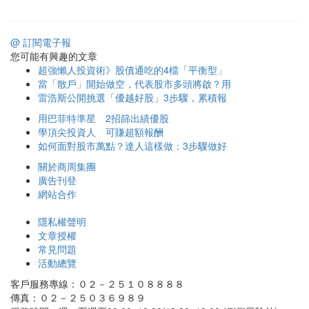
@ 訂閱電子報
您可能有興趣的文章
超強懶人投資術》股債通吃的4檔「平衡型」
當「散戶」開始做空，代表股市多頭將啟？用
雷浩斯公開挑選「優越好股」3步驟，累積報
用巴菲特準星 2招篩出績優股
學頂尖投資人 可賺超額報酬
如何面對股市萬點？達人這樣做：3步驟做好
關於商周集團
廣告刊登
網站合作
隱私權聲明
文章授權
常見問題
活動總覽
客戶服務專線：０２－２５１０８８８８
傳真：０２－２５０３６９８９