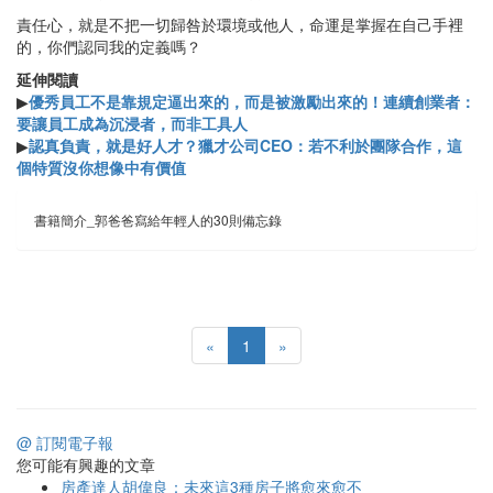
責任心，就是不把一切歸咎於環境或他人，命運是掌握在自己手裡
的，你們認同我的定義嗎？
延伸閱讀
▶
優秀員工不是靠規定逼出來的，而是被激勵出來的！連續創業者：
要讓員工成為沉浸者，而非工具人
▶
認真負責，就是好人才？獵才公司CEO：若不利於團隊合作，這
個特質沒你想像中有價值
書籍簡介_郭爸爸寫給年輕人的30則備忘錄
«
1
»
@ 訂閱電子報
您可能有興趣的文章
房產達人胡偉良：未來這3種房子將愈來愈不