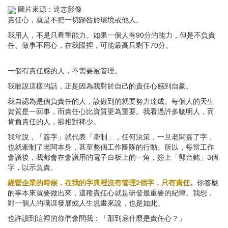
圖片來源：達志影像
責任心，就是不把一切歸咎於環境或他人。
我用人，不是只看重能力。如果一個人有90分的能力，但是不負責
任、做事不用心，在我眼裡，可能最高只剩下70分。
一個有責任感的人，不需要被管理。
我敢說這樣的話，正是因為我對於自己的責任心感到自豪。
我自認為是個負責任的人，該做到的就要努力達成。每個人的天生
資質是一回事，而責任心比資質更為重要。我看過許多聰明人，而
肯負責任的人，卻相對稀少。
我常說，「簽字」就代表「牽制」，任何決策，一旦老闆簽了字，
也就牽制了老闆本身，甚至整個工作團隊的行動。所以，每當工作
會議後，我都會在會議用的電子白板上的一角，簽上「郭台銘」3個
字，以示負責。
經營企業的時候，在我的字典裡沒有管理2個字，只有責任。
你答應
的事本來就要做出來，這種責任心就是研發最重要的紀律。我想，
對一個人的職涯發展或人生規畫來說，也是如此。
也許讀到這裡的你們會問我：「那到底什麼是責任心？」