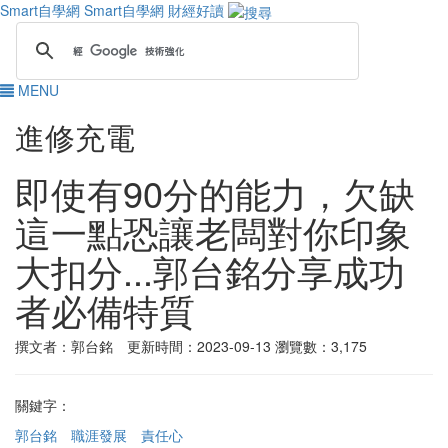
Smart自學網
Smart自學網 財經好讀
MENU
進修充電
即使有90分的能力，欠缺
這一點恐讓老闆對你印象
大扣分...郭台銘分享成功
者必備特質
撰文者：郭台銘 更新時間：2023-09-13
瀏覽數：3,175
關鍵字：
郭台銘
職涯發展
責任心