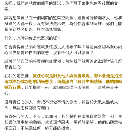
來吧，我們這就做個簡單的測試，你們可千萬別先偷看後面的文
字。
試著想像自己在一個幽閉的監禁空間裡，這裡可能擠滿著人，你和
身邊的人都一樣，沒有辦法走出去。為何你會來到這裡，你們可能
都感到莫名所以，根本毫無頭緒。
好的，此時的你是怎麼想的呢？
你會覺得自己的命運就要任憑別人擺布了嗎？還是你會認為自己內
心世界仍處於自由的狀態，沒有任何人可以剝奪？
試著問問自己的答案傾向於哪種，然後我們就可以來繼續討論什麼
是責任心。
在我的定義裡，
責任心就是對於他人與所處環境，都不會僅是抱持
著或埋怨或怨懟的消極態度，而是讓自己隨時主動積極，能夠隨時
採取行動
，只要機會一來，就隨時準備突破僵局——這就是責任
心。
沒有責任心的人，會把不想做事情的原因，歸咎於天氣太熱或太
冷，無論怎樣都會有理由。
有責任心的人，不管天氣如何，甚至是外在環境多麼艱難，都不會
影響他做事情的動能。就算環境惡劣、幾近於絕望，他們仍願意積
極面對，不放棄任何一絲可能的機會。