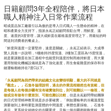
日籍顧問3年全程陪伴，將日本
職人精神注入日常作業流程
昭成蛋品加工廠最引以為傲的是導入日式職人一生懸命的精神，在
昭和產業全力支持下，指派永嶌正紹顧問長駐台灣，用鮮度、溫
度、速度的3度管理，讓大成鮮蛋在嚴格溫度管理之下，用最短的時
間送到消費者的餐桌上。
「鮮度與溫度一定要堅持，速度是關鍵。」永嶌正紹表示。大成導
覽人員進一步說明，1樓維持25度恆溫、2樓加工蛋區為15度恆溫，
就是要讓雞蛋在加工過程中也能受到溫度控制而維持鮮度，而大量
運用智能化機械設備就是為了強化速度，而生食級雞蛋的保存和冷
鏈運輸都維持在7度C以下。
「永嶌顧問為我們帶來的組織文化改變很明顯，最大的不同就是
『觀念』。」石進冬協理說明，過去的作業流程雖然也有規範，但
是每個人在每個步驟有沒有確實做到位，則可能難以一一檢視，有
做或沒有做有什麼差別、可能也難以比較
，但是永嶌顧問帶給團隊
的日式管理精神教育就是步步要確實，「例如運輸車的冷藏溫度監
測要做到上車時要監測蛋體的中間溫度，車體也要採檢。」石進冬
表示，更系統化細緻化的步驟要求，且每一個步驟都能夠查核，讓