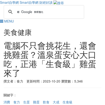
Smart自學網
Smart自學網 財經好讀
MENU
美食健康
電腦不只會挑花生，還會
挑雞蛋？溫泉蛋安心大口
吃，正港「生食級」雞蛋
來了
撰文者：食力 更新時間：2023-10-20
瀏覽數：5,346
關鍵字：
消費
食力
生蛋
雞蛋
飲食
大成
生食級