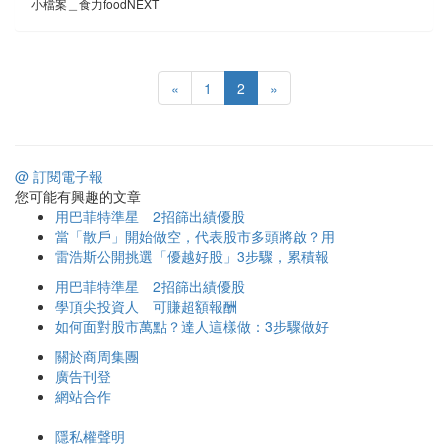
小檔案＿食力foodNEXT
«
1
2
»
@ 訂閱電子報
您可能有興趣的文章
用巴菲特準星 2招篩出績優股
當「散戶」開始做空，代表股市多頭將啟？用
雷浩斯公開挑選「優越好股」3步驟，累積報
用巴菲特準星 2招篩出績優股
學頂尖投資人 可賺超額報酬
如何面對股市萬點？達人這樣做：3步驟做好
關於商周集團
廣告刊登
網站合作
隱私權聲明