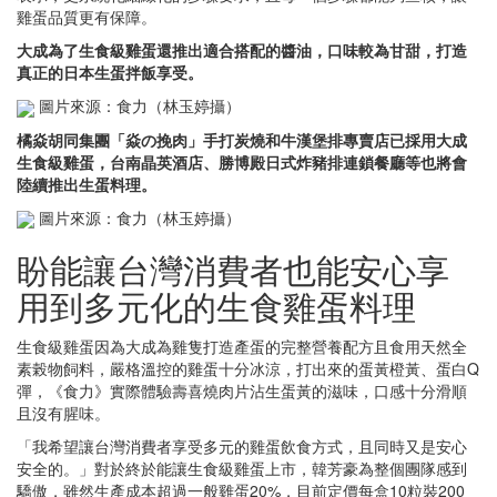
雞蛋品質更有保障。
大成為了生食級雞蛋還推出適合搭配的醬油，口味較為甘甜，打造
真正的日本生蛋拌飯享受。
圖片來源：食力（林玉婷攝）
橘焱胡同集團「焱の挽肉」手打炭燒和牛漢堡排專賣店已採用大成
生食級雞蛋，台南晶英酒店、勝博殿日式炸豬排連鎖餐廳等也將會
陸續推出生蛋料理。
圖片來源：食力（林玉婷攝）
盼能讓台灣消費者也能安心享
用到多元化的生食雞蛋料理
生食級雞蛋因為大成為雞隻打造產蛋的完整營養配方且食用天然全
素榖物飼料，嚴格溫控的雞蛋十分冰涼，打出來的蛋黃橙黃、蛋白Q
彈，《食力》實際體驗壽喜燒肉片沾生蛋黃的滋味，口感十分滑順
且沒有腥味。
「我希望讓台灣消費者享受多元的雞蛋飲食方式，且同時又是安心
安全的。」對於終於能讓生食級雞蛋上市，韓芳豪為整個團隊感到
驕傲，雖然生產成本超過一般雞蛋20%，目前定價每盒10粒裝200