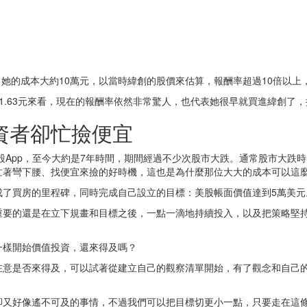
果。她的成本大約10萬元，以當時緯創的股價來估算，報酬率超過10倍以
1.63元來看，現在的報酬率依然非常驚人，也代表她很早就買進緯創了
資者卻忙撿便宜
存股App，至今大約是7年時間，期間經過不少次股市大跌。通常股市大跌
忙著彎下腰、找便宜來撿的好時機，這也是為什麼那位大大的成本可以這
成了買房的里程碑，同時完成自己設立的目標：美股帳面價值達到5萬美元
要的還是在立下規畫和目標之後，一點一滴地持續投入，以及把策略堅持到底
一樣開始價值投資，還來得及嗎？
在意是否來得及，可以試著從建立自己的觀察清單開始，有了觀念和自己
卻又好像遙不可及的事情，不過我們可以把目標切更小一點，只要走在這