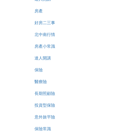
房產
好房二三事
北中南行情
房產小常識
達人開講
保險
醫療險
長期照顧險
投資型保險
意外旅平險
保險常識