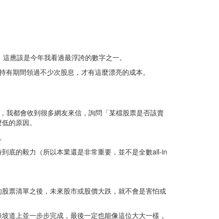
上，這應該是今年我看過最浮誇的數字之一。
，持有期間領過不少次股息，才有這麼漂亮的成本。
時，我都會收到很多網友來信，詢問「某檔股票是否該賣
麼低的原因。
。
的毅力（所以本業還是非常重要，並不是全數all-in
的股票清單之後，未來股市或股價大跌，就不會是害怕或
條坡道上並一步步完成，最後一定也能像這位大大一樣，