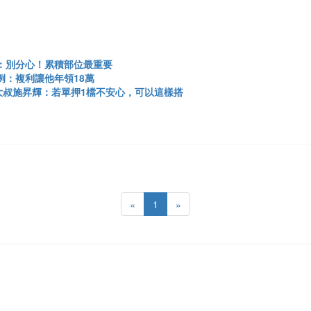
莉：別分心！累積部位最重要
例：複利讓他年領18萬
樂活大叔施昇輝：若單押1檔不安心，可以這樣搭
«
1
»