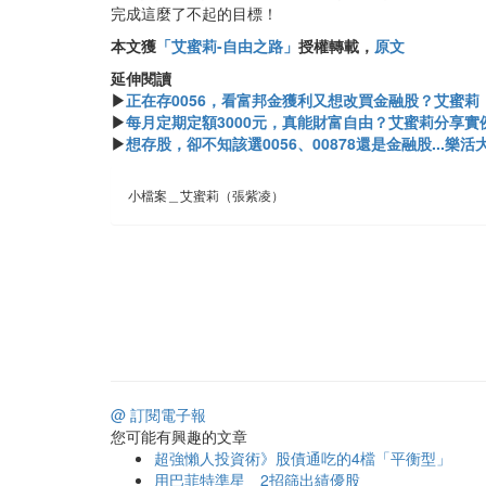
完成這麼了不起的目標！
本文獲
「艾蜜莉-自由之路」
授權轉載，
原文
延伸閱讀
▶
正在存0056，看富邦金獲利又想改買金融股？艾蜜
▶
每月定期定額3000元，真能財富自由？艾蜜莉分享實
▶
想存股，卻不知該選0056、00878還是金融股...
小檔案＿艾蜜莉（張紫凌）
@ 訂閱電子報
您可能有興趣的文章
超強懶人投資術》股債通吃的4檔「平衡型」
用巴菲特準星 2招篩出績優股