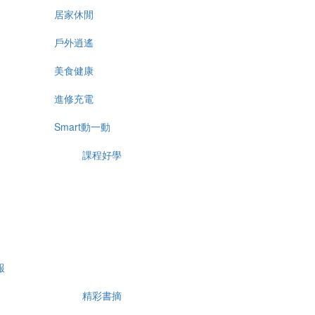
居家休閒
戶外逍遙
美食健康
進修充電
Smart動一動
課程好學
報
精彩書摘