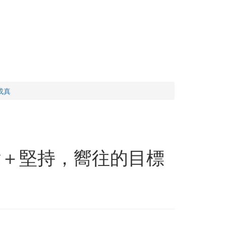
成真
律＋堅持，嚮往的目標