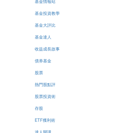
基金情報站
基金投資教學
基金大評比
基金達人
收益成長故事
債券基金
股票
熱門股點評
股票投資術
存股
ETF獲利術
達人開講