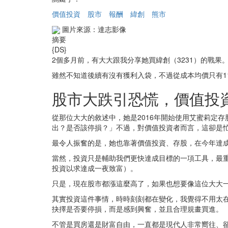
價值投資
股市
報酬
緯創
熊市
圖片來源：達志影像
摘要
{DS}
2個多月前，有大大跟我分享她買緯創（3231）的戰
雖然不知道後續有沒有獲利入袋，不過從成本均價只有1
股市大跌引恐慌，價值投
從那位大大的敘述中，她是2016年開始使用艾蜜莉定
出？是否該停損？」不過，對價值投資者而言，這卻是
最令人振奮的是，她也靠著價值投資、存股，在今年達
當然，投資只是輔助我們更快達成目標的一項工具，最重
投資以求達成一夜致富）。
只是，現在股市都漲這麼高了，如果也想要像這位大大
其實投資這件事情，時時刻刻都在變化，我覺得不用太
抉擇是否要停損，而是感到興奮，並且合理規畫買進。
不管是買房還是財富自由，一直都是現代人非常嚮往、