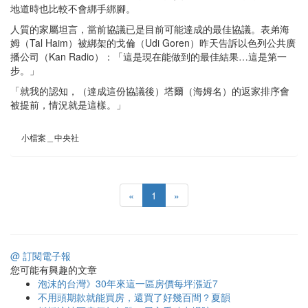
地道時也比較不會綁手綁腳。
人質的家屬坦言，當前協議已是目前可能達成的最佳協議。表弟海
姆（Tal Haim）被綁架的戈倫（Udi Goren）昨天告訴以色列公共廣
播公司（Kan Radio）：「這是現在能做到的最佳結果…這是第一
步。」
「就我的認知，（達成這份協議後）塔爾（海姆名）的返家排序會
被提前，情況就是這樣。」
小檔案＿中央社
«
1
»
@ 訂閱電子報
您可能有興趣的文章
泡沫的台灣》30年來這一區房價每坪漲近7
不用頭期款就能買房，還買了好幾百間？夏韻