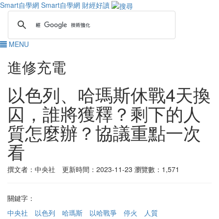
Smart自學網
Smart自學網 財經好讀
MENU
進修充電
以色列、哈瑪斯休戰4天換
囚，誰將獲釋？剩下的人
質怎麼辦？協議重點一次
看
撰文者：中央社 更新時間：2023-11-23
瀏覽數：1,571
關鍵字：
中央社
以色列
哈瑪斯
以哈戰爭
停火
人質