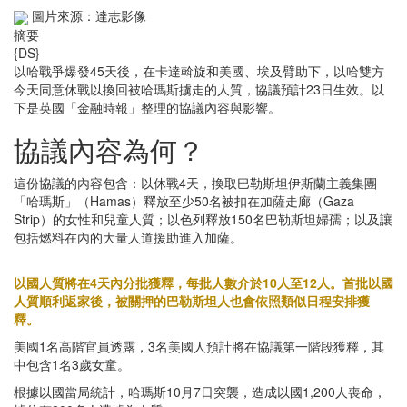
圖片來源：達志影像
摘要
{DS}
以哈戰爭爆發45天後，在卡達斡旋和美國、埃及臂助下，以哈雙方
今天同意休戰以換回被哈瑪斯擄走的人質，協議預計23日生效。以
下是英國「金融時報」整理的協議內容與影響。
協議內容為何？
這份協議的內容包含：以休戰4天，換取巴勒斯坦伊斯蘭主義集團
「哈瑪斯」（Hamas）釋放至少50名被扣在加薩走廊（Gaza
Strip）的女性和兒童人質；以色列釋放150名巴勒斯坦婦孺；以及讓
包括燃料在內的大量人道援助進入加薩。
以國人質將在4天內分批獲釋，每批人數介於10人至12人。首批以國
人質順利返家後，被關押的巴勒斯坦人也會依照類似日程安排獲
釋。
美國1名高階官員透露，3名美國人預計將在協議第一階段獲釋，其
中包含1名3歲女童。
根據以國當局統計，哈瑪斯10月7日突襲，造成以國1,200人喪命，