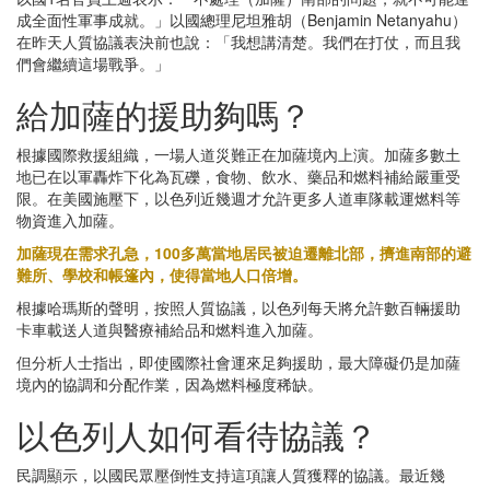
成全面性軍事成就。」以國總理尼坦雅胡（Benjamin Netanyahu）
在昨天人質協議表決前也說：「我想講清楚。我們在打仗，而且我
們會繼續這場戰爭。」
給加薩的援助夠嗎？
根據國際救援組織，一場人道災難正在加薩境內上演。加薩多數土
地已在以軍轟炸下化為瓦礫，食物、飲水、藥品和燃料補給嚴重受
限。在美國施壓下，以色列近幾週才允許更多人道車隊載運燃料等
物資進入加薩。
加薩現在需求孔急，100多萬當地居民被迫遷離北部，擠進南部的避
難所、學校和帳篷內，使得當地人口倍增。
根據哈瑪斯的聲明，按照人質協議，以色列每天將允許數百輛援助
卡車載送人道與醫療補給品和燃料進入加薩。
但分析人士指出，即使國際社會運來足夠援助，最大障礙仍是加薩
境內的協調和分配作業，因為燃料極度稀缺。
以色列人如何看待協議？
民調顯示，以國民眾壓倒性支持這項讓人質獲釋的協議。最近幾