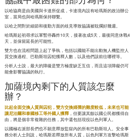
以哈協商是由美國與卡達所促成，卡達境內設有哈瑪斯的政治辦公
室，當局也與哈瑪斯保持聯繫。
以哈之間對於細節和後勤方面的歧見導致協議被耽擱好幾週。
哈瑪斯起初尋求以軍暫停轟炸10天，接著改成5天，最後同意休戰4
天，並保留延長的可能性。
雙方也在流程問題上起了爭執，包括以國能不能出動無人機監控人
質交換過程、巴勒斯坦囚犯獲釋人數，以及他們該前往哪裡等。
分析人士說，最大的障礙是雙方極度缺乏互信，而且這項障礙仍可
能會影響協議的執行。
加薩境內剩下的人質該怎麼
辦？
比起全面交換人質與囚犯，雙方交換婦孺的難度較低，未來也可能
讓尼泊爾和泰國移工等外國人獲釋
，但要讓其餘以國公民都獲得自
由，將是個非常複雜的任務，其中還包括現役以色列軍人。
以國極右派部長們也不願意釋放監獄內的所有巴勒斯坦人。安全事
務分析人士則說，哈瑪斯若釋放所有人質，以色列軍方攻擊哈瑪斯