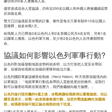
據信有200多人遭擄為人質。
儘管達成這份人質協議，仍有近200名以國人和外國人將被繼續囚禁
在加薩走廊。
雙方已討論過延長休戰的計畫。條件是每次只要有額外10名以國人
質獲釋，就多休戰1天。
哈瑪斯上月已釋放2名以色列人和2名美國公民共4名女性，另有1名
以國軍人獲救。以色列軍方稱，至少有2名以色列人在俘虜期間喪
命。
協議如何影響以色列軍事行動?
以色列對加薩發動地面攻勢時就表明，以方打算把人質安全帶回
家，並摧毀哈瑪斯在加薩的軍隊和統治力量。
以色列國防軍參謀總長哈勒維（Herzi Halevi）昨天視察加薩境內的
以軍後說：「地面軍事行動也為帶回人質創造更好的條件。這類行
動可以傷害哈瑪斯並製造壓力，我們會繼續向敵方施壓。」
以色列進行陸空轟炸6週之後，休戰將讓哈瑪斯得以重整旗鼓。但以
國官員表示，休戰一結束就會恢復行動，並把作戰焦點轉向加薩南
部，哈瑪斯領袖可能正躲在南部的地下坑道。
以國1名官員上週表示：「不處理（加薩）南部的問題，就不可能達