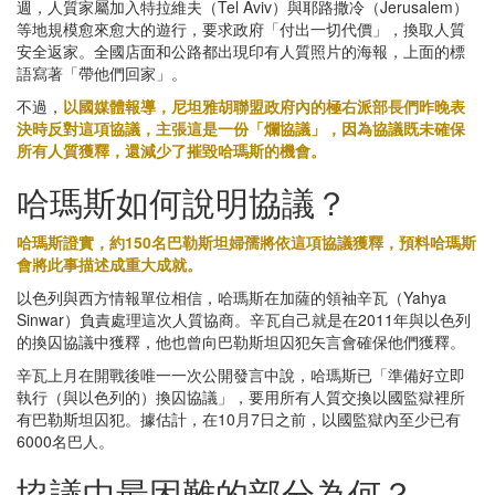
週，人質家屬加入特拉維夫（Tel Aviv）與耶路撒冷（Jerusalem）
等地規模愈來愈大的遊行，要求政府「付出一切代價」，換取人質
安全返家。全國店面和公路都出現印有人質照片的海報，上面的標
語寫著「帶他們回家」。
不過，
以國媒體報導，尼坦雅胡聯盟政府內的極右派部長們昨晚表
決時反對這項協議，主張這是一份「爛協議」，因為協議既未確保
所有人質獲釋，還減少了摧毀哈瑪斯的機會。
哈瑪斯如何說明協議？
哈瑪斯證實，約150名巴勒斯坦婦孺將依這項協議獲釋，預料哈瑪斯
會將此事描述成重大成就。
以色列與西方情報單位相信，哈瑪斯在加薩的領袖辛瓦（Yahya
Sinwar）負責處理這次人質協商。辛瓦自己就是在2011年與以色列
的換囚協議中獲釋，他也曾向巴勒斯坦囚犯矢言會確保他們獲釋。
辛瓦上月在開戰後唯一一次公開發言中說，哈瑪斯已「準備好立即
執行（與以色列的）換囚協議」，要用所有人質交換以國監獄裡所
有巴勒斯坦囚犯。據估計，在10月7日之前，以國監獄內至少已有
6000名巴人。
協議中最困難的部分為何？