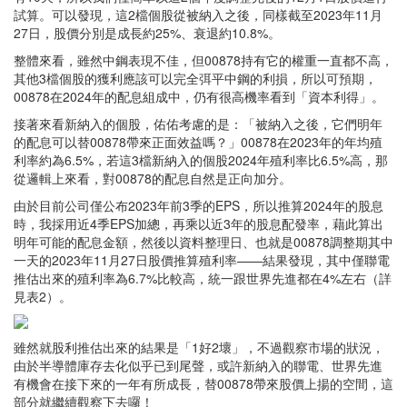
試算。可以發現，這2檔個股從被納入之後，同樣截至2023年11月
27日，股價分別是成長約25%、衰退約10.8%。
整體來看，雖然中鋼表現不佳，但00878持有它的權重一直都不高，
其他3檔個股的獲利應該可以完全弭平中鋼的利損，所以可預期，
00878在2024年的配息組成中，仍有很高機率看到「資本利得」。
接著來看新納入的個股，佑佑考慮的是：「被納入之後，它們明年
的配息可以替00878帶來正面效益嗎？」00878在2023年的年均殖
利率約為6.5%，若這3檔新納入的個股2024年殖利率比6.5%高，那
從邏輯上來看，對00878的配息自然是正向加分。
由於目前公司僅公布2023年前3季的EPS，所以推算2024年的股息
時，我採用近4季EPS加總，再乘以近3年的股息配發率，藉此算出
明年可能的配息金額，然後以資料整理日、也就是00878調整期其中
一天的2023年11月27日股價推算殖利率——結果發現，其中僅聯電
推估出來的殖利率為6.7%比較高，統一跟世界先進都在4%左右（詳
見表2）。
雖然就股利推估出來的結果是「1好2壞」，不過觀察市場的狀況，
由於半導體庫存去化似乎已到尾聲，或許新納入的聯電、世界先進
有機會在接下來的一年有所成長，替00878帶來股價上揚的空間，這
部分就繼續觀察下去囉！