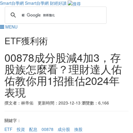
Smart自學網
Smart自學網 財經好讀
MENU
ETF獲利術
00878成分股減4加3，存
股族怎麼看？理財達人佑
佑教你用1招推估2024年
表現
撰文者：林帝佑 更新時間：2023-12-13
瀏覽數：6,166
關鍵字：
ETF
投資
配息
00878
成分股
換股