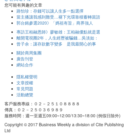
您可能有興趣的文章
路怡珍：存錢可以讓人生多一點選擇
當主播讓我感到難受…褪下光環靠積蓄轉當諮
郭台銘參選2020》「媽祖有旨」商界強人
專訪王柏融恩師》廖敏雄：王柏融優點就是選
離開電視圈2年，人生經歷被騙錢…吳淡如：
曾子余：讓存款數字變多 是我最開心的事
關於商周集團
廣告刊登
網站合作
隱私權聲明
文章授權
常見問題
活動總覽
客戶服務專線：０２－２５１０８８８８
傳真：０２－２５０３６９８９
服務時間：週一至週五09:00~12:00/13:30~18:00 (例假日除外)
Copyright © 2017 Business Weekly a division of Cite Publishing
Ltd