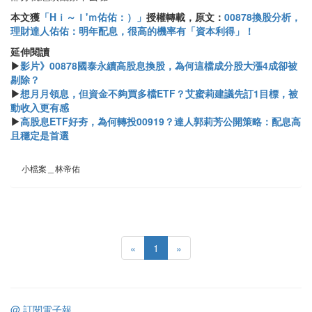
本文獲
「Hｉ～Ｉ'ｍ佑佑：）」
授權轉載，原文：
00878換股分析，
理財達人佑佑：明年配息，很高的機率有「資本利得」！
延伸閱讀
▶
影片》00878國泰永續高股息換股，為何這檔成分股大漲4成卻被
剔除？
▶
想月月領息，但資金不夠買多檔ETF？艾蜜莉建議先訂1目標，被
動收入更有感
▶
高股息ETF好夯，為何轉投00919？達人郭莉芳公開策略：配息高
且穩定是首選
小檔案＿林帝佑
«
1
»
@ 訂閱電子報