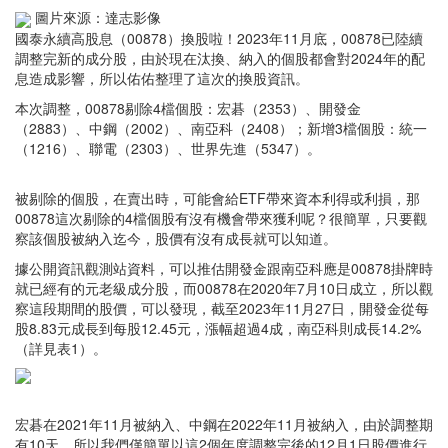
圖片來源：達志影像
國泰永續高股息（00878）換股啦！2023年11月底，00878已陸續
調整完新的成分股，由於現在汰換、納入的個股都會對2024年的配
息造成影響，所以佑佑整理了這次的換股資訊。
本次調整，00878剔除4檔個股：宏碁（2353）、開發金
（2883）、中鋼（2002）、南亞科（2408）；新增3檔個股：統一
（1216）、聯電（2303）、世界先進（5347）。
被剔除的個股，在賣出時，可能會給ETF帶來資本利得或利損，那
00878這次剔除的4檔個股有沒有機會帶來獲利呢？很簡單，只要觀
察該個股被納入迄今，股價有沒有成長就可以知道。
據公開資訊觀測站資料，可以推估開發金跟南亞科應是00878掛牌時
就已經有的元老級成分股，而00878在2020年7月10日成立，所以觀
察這段期間的股價，可以發現，截至2023年11月27日，開發金從每
股8.83元成長到每股12.45元，漲幅超過4成，南亞科則成長14.2%
（詳見表1）。
宏碁在2021年11月被納入、中鋼在2022年11月被納入，由於調整期
有10天，所以我們僅簡單以這2個年度調整完後的12月1日股價進行