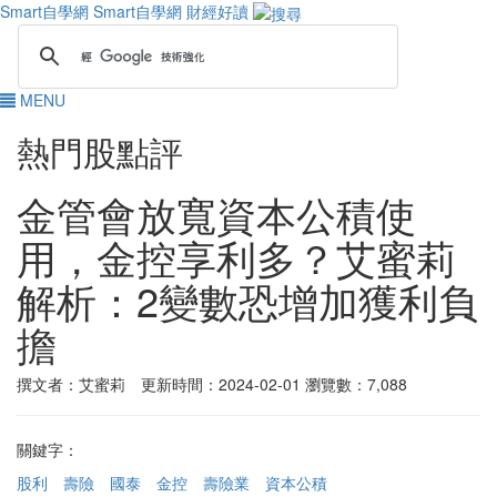
Smart自學網
Smart自學網 財經好讀
MENU
熱門股點評
金管會放寬資本公積使
用，金控享利多？艾蜜莉
解析：2變數恐增加獲利負
擔
撰文者：艾蜜莉 更新時間：2024-02-01
瀏覽數：7,088
關鍵字：
股利
壽險
國泰
金控
壽險業
資本公積