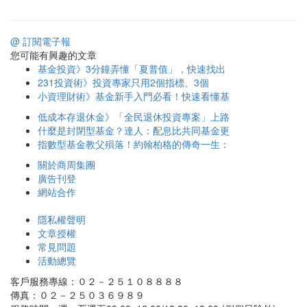
@ 訂閱電子報
您可能有興趣的文章
基金投資》3分鐘弄懂「夏普值」，快速找出
231投資術》投資專家只用2個指標、3個
小資理財術》基金新手入門必看！快速看懂基
低成本存退休金》「全民退休投資專案」上路
什麼是封閉型基金？達人：配息比共同基金更
指數型基金教父殞落！約翰柏格的傳奇一生：
關於商周集團
廣告刊登
網站合作
隱私權聲明
文章授權
常見問題
活動總覽
客戶服務專線：０２－２５１０８８８８
傳真：０２－２５０３６９８９