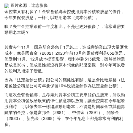
圖片來源：達志影像
金控業又有利多了！金管會鬆綁金控使用資本公積發股息的條件，
今年要配發股息，一樣可以動用老本（資本公積）。
咦？去年金控業跟前一年度相比，不是已經好很多了，這樣還需要
動用老本嗎？
其實去年11月，因為新台幣急升1元以上，造成壽險業出現大量匯兌
成本，像是國泰金（2882）2023年前10月的累積獲利是652億元，
但受到11月、12月成本提高影響，獲利掉到515億元，雖然整體還
是成長36%，但成長性就沒有原本想像的那麼樂觀，對今年可以發
的股利又增添了變數。
因為「法定盈餘公積」跟公司的穩健性有關，還是會比較嚴格（法
定盈餘公積是公司每年要保留10%稅後盈餘作為法定盈餘公積）。
而這次金管會鬆綁，是考慮到資本公積主要來源仍是股東，所以動
用資本公積發放給股東的彈性願意加以放寬，讓金控業在今年配發
股利時，可以像去年一樣繼續動用老本，不管是對國泰金或其他壽
險業的金控，像是富邦金（2881）、中信金（2891）、開發金
（2883）、新光金（2888）等，在今年配息上都是非常有利的利
多。