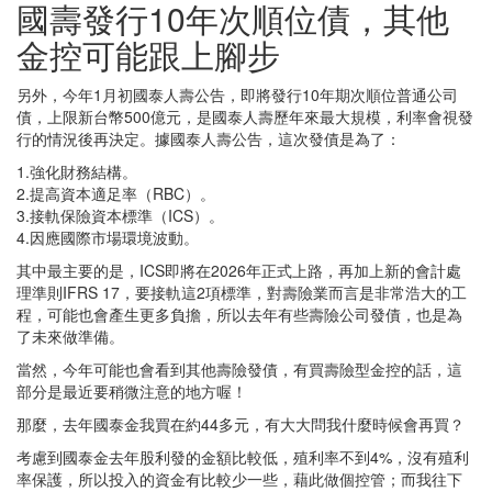
國壽發行10年次順位債，其他
金控可能跟上腳步
另外，今年1月初國泰人壽公告，即將發行10年期次順位普通公司
債，上限新台幣500億元，是國泰人壽歷年來最大規模，利率會視發
行的情況後再決定。據國泰人壽公告，這次發債是為了：
1.強化財務結構。
2.提高資本適足率（RBC）。
3.接軌保險資本標準（ICS）。
4.因應國際市場環境波動。
其中最主要的是，ICS即將在2026年正式上路，再加上新的會計處
理準則IFRS 17，要接軌這2項標準，對壽險業而言是非常浩大的工
程，可能也會產生更多負擔，所以去年有些壽險公司發債，也是為
了未來做準備。
當然，今年可能也會看到其他壽險發債，有買壽險型金控的話，這
部分是最近要稍微注意的地方喔！
那麼，去年國泰金我買在約44多元，有大大問我什麼時候會再買？
考慮到國泰金去年股利發的金額比較低，殖利率不到4%，沒有殖利
率保護，所以投入的資金有比較少一些，藉此做個控管；而我往下