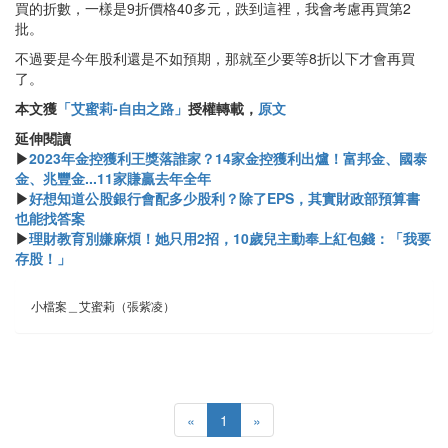
買的折數，一樣是9折價格40多元，跌到這裡，我會考慮再買第2
批。
不過要是今年股利還是不如預期，那就至少要等8折以下才會再買
了。
本文獲
「艾蜜莉-自由之路」
授權轉載，
原文
延伸閱讀
▶
2023年金控獲利王獎落誰家？14家金控獲利出爐！富邦金、國泰
金、兆豐金...11家賺贏去年全年
▶
好想知道公股銀行會配多少股利？除了EPS，其實財政部預算書
也能找答案
▶
理財教育別嫌麻煩！她只用2招，10歲兒主動奉上紅包錢：「我要
存股！」
小檔案＿艾蜜莉（張紫凌）
«
1
»