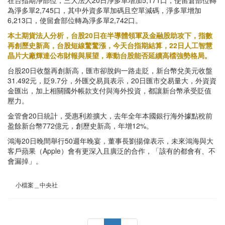
為淨多單2,745口，其中外資多單加碼且空單減碼，淨多單增加
6,213口，使留倉部位轉為淨多單2,742口。
本土期貨法人分析，台股20日在半導體領軍及金融股助攻下，指數
再創歷史新高，台股短線驚驚漲，今天台指期結算，22日人工智慧
晶片大廠輝達公布財報與展望，牽動台股能否延續高檔強勢格局。
台股20日收盤再創新高，匯市卻脫鉤一路走貶，新台幣兌美元收盤
31.492元，貶9.7分，外匯交易員表示，20日匯市交易量大，外資資
金匯出，加上相關國外帳款支付與海外投資，都讓新台幣承受貶值
壓力。
金管會20日統計，受惠利差擴大，去年全年本國銀行海外據點稅前
盈餘新台幣772億元，創歷史新高，年增12%。
鴻海20日晚間舉行50週年晚宴，董事長劉揚偉表示，未來鴻海與大
客戶蘋果（Apple）會有更深入且廣泛的合作，「該有的都會有、不
會漏掉」。
小檔案＿中央社