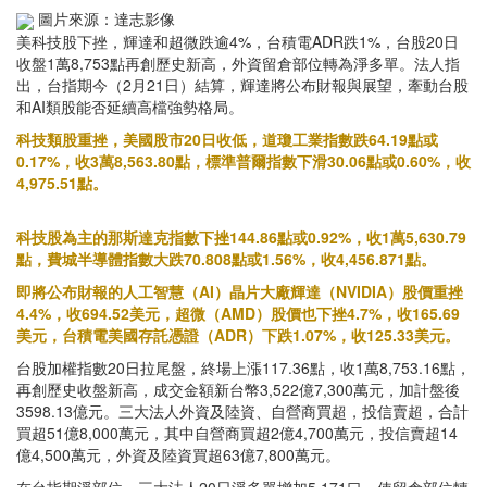
圖片來源：達志影像
美科技股下挫，輝達和超微跌逾4%，台積電ADR跌1%，台股20日
收盤1萬8,753點再創歷史新高，外資留倉部位轉為淨多單。法人指
出，台指期今（2月21日）結算，輝達將公布財報與展望，牽動台股
和AI類股能否延續高檔強勢格局。
科技類股重挫，美國股市20日收低，道瓊工業指數跌64.19點或
0.17%，收3萬8,563.80點，標準普爾指數下滑30.06點或0.60%，收
4,975.51點。
科技股為主的那斯達克指數下挫144.86點或0.92%，收1萬5,630.79
點，費城半導體指數大跌70.808點或1.56%，收4,456.871點。
即將公布財報的人工智慧（AI）晶片大廠輝達（NVIDIA）股價重挫
4.4%，收694.52美元，超微（AMD）股價也下挫4.7%，收165.69
美元，台積電美國存託憑證（ADR）下跌1.07%，收125.33美元。
台股加權指數20日拉尾盤，終場上漲117.36點，收1萬8,753.16點，
再創歷史收盤新高，成交金額新台幣3,522億7,300萬元，加計盤後
3598.13億元。三大法人外資及陸資、自營商買超，投信賣超，合計
買超51億8,000萬元，其中自營商買超2億4,700萬元，投信賣超14
億4,500萬元，外資及陸資買超63億7,800萬元。
在台指期淨部位，三大法人20日淨多單增加5,171口，使留倉部位轉