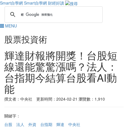
Smart自學網
Smart自學網 財經好讀
MENU
股票投資術
輝達財報將開獎！台股短
線還能驚驚漲嗎？法人：
台指期今結算台股看AI動
能
撰文者：中央社 更新時間：2024-02-21
瀏覽數：1,910
關鍵字：
台股
法人
外資
台指期
輝達
中央社