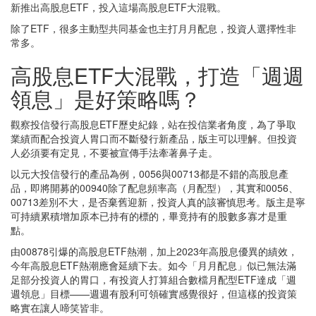
新推出高股息ETF，投入這場高股息ETF大混戰。
除了ETF，很多主動型共同基金也主打月月配息，投資人選擇性非
常多。
高股息ETF大混戰，打造「週週
領息」是好策略嗎？
觀察投信發行高股息ETF歷史紀錄，站在投信業者角度，為了爭取
業績而配合投資人胃口而不斷發行新產品，版主可以理解。但投資
人必須要有定見，不要被宣傳手法牽著鼻子走。
以元大投信發行的產品為例，0056與00713都是不錯的高股息產
品，即將開募的00940除了配息頻率高（月配型），其實和0056、
00713差別不大，是否棄舊迎新，投資人真的該審慎思考。版主是寧
可持續累積增加原本已持有的標的，畢竟持有的股數多寡才是重
點。
由00878引爆的高股息ETF熱潮，加上2023年高股息優異的績效，
今年高股息ETF熱潮應會延續下去。如今「月月配息」似已無法滿
足部分投資人的胃口，有投資人打算組合數檔月配型ETF達成「週
週領息」目標——週週有股利可領確實感覺很好，但這樣的投資策
略實在讓人啼笑皆非。