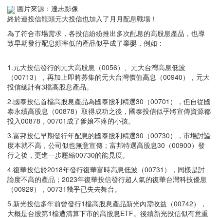
圖片來源：達志影像
終於連投信龍頭元大投信也加入了月月配息戰場！
為了符合市場需求，各投信紛紛推出多次配息的高股息產品，也導
致早期發行配息頻率低的產品似乎成了棄嬰，例如：
1.元大投信發行的元大高股息（0056）、元大台灣高息低波
（00713），再加上即將募集的元大台灣價值高息（00940），元大
投信總計有3檔高股息產品。
2.國泰投信首檔高股息產品為國泰股利精選30（00701），但自從國
泰永續高股息（00878）取得成功之後，國泰投信似乎將宣傳資源都
投入00878，00701成了爹娘不疼的小孩。
3.富邦投信早期發行年配息的國泰股利精選30（00730），市場討論
度本就不高，公司似也無意宣傳；富邦特選高股息30（00900）發
行之後，更進一步壓縮00730的能見度。
4.復華投信於2018年發行復華富時高息低波（00731），同樣是討
論度不高的產品；2023年復華投信發行超人氣的復華台灣科技優息
（00929），00731幾乎已失去舞台。
5.新光投信多年前曾發行1檔高股息產品新光內需收益（00742），
大概是台股第1檔遭清算下市的高股息ETF。後續新光投信似有意重