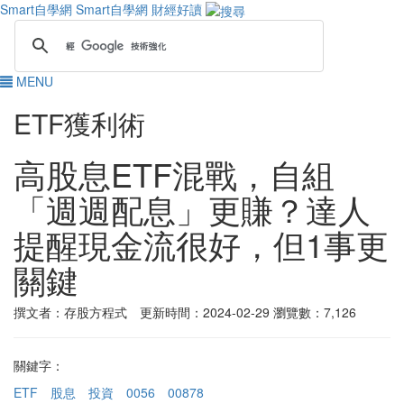
Smart自學網
Smart自學網 財經好讀
MENU
ETF獲利術
高股息ETF混戰，自組
「週週配息」更賺？達人
提醒現金流很好，但1事更
關鍵
撰文者：存股方程式 更新時間：2024-02-29
瀏覽數：7,126
關鍵字：
ETF
股息
投資
0056
00878