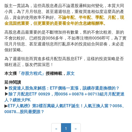
版主一貫認為，這些高股息產品不論選股邏輯如何變化，本質大同
小異，為了月月領息、甚至週週領息，重複買進相似度這麼高的產
品，資金的使用效率不夠好。
不論年配、半年配、季配、月配，現
金流固然重要，但更重要的是要看全年的含息總報酬率。
高股息產品最重要的是不斷增加持有數量，舊的不會比較差、新的
不會比較好。已經投資0056多年，不如專注增持0056即可，為了實
現月月領息、甚至週週領息而打亂原本的投資組合與節奏，未必是
個好策略。
為了週週領息而買進多檔月配型高股息ETF，這樣的投資策略是否
矯枉過正，版友們當深思！
本文獲
「存股方程式」
授權轉載，
原文
延伸閱讀
▶
投資達人股魚來解惑：ETF價格一直漲，該續存還是換標的？
▶
除了月配息ETF 00929，用0056＋00878＋00713組月月配更迷
人？績效大PK
▶
ETF人氣榜》第2檔百萬級人氣ETF誕生！人氣王換人當？0056、
00878...股民最愛誰？
«
1
»