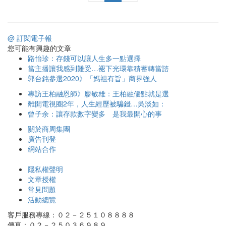
@ 訂閱電子報
您可能有興趣的文章
路怡珍：存錢可以讓人生多一點選擇
當主播讓我感到難受…褪下光環靠積蓄轉當諮
郭台銘參選2020》「媽祖有旨」商界強人
專訪王柏融恩師》廖敏雄：王柏融優點就是選
離開電視圈2年，人生經歷被騙錢…吳淡如：
曾子余：讓存款數字變多 是我最開心的事
關於商周集團
廣告刊登
網站合作
隱私權聲明
文章授權
常見問題
活動總覽
客戶服務專線：０２－２５１０８８８８
傳真：０２－２５０３６９８９