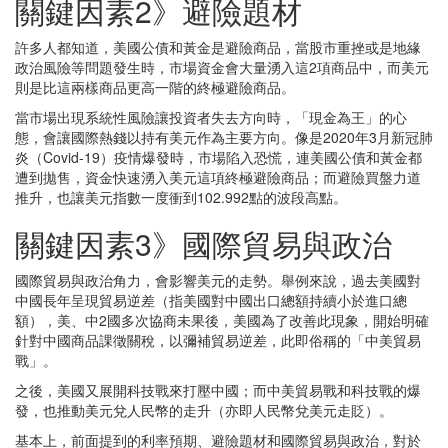
關鍵因素2》避險題材
許多人都知道，美國公債和黃金是避險商品，當股市重挫或是地緣
政治風險等問題發生時，市場資金會大量湧入這2項商品中，而美元
則是比這兩樣商品更高一階的終極避險商品。
當市場出現系統性風險讓投資者失去方向時，「現金為王」的心
態，會讓國際熱錢以持有美元作為主要方向。像是2020年3月新冠肺
炎（Covid-19）疫情爆發時，市場陷入恐慌，連美國公債和黃金都
遭到拋售，資金快速湧入美元這項終極避險商品；而避險買盤力道
推升，也讓美元指數一度衝到102.992點的波段高點。
關鍵因素3》國際貿易與政治
國際貿易與政治角力，會影響美元的走勢。舉例來說，過去美國對
中國長年呈現貿易逆差（指美國對中國出口總額持續小於進口總
額），美、中2國多次協商未果後，美國為了改善此現象，開始明確
針對中國商品課徵關稅，以彌補貿易逆差，此即俗稱的「中美貿易
戰」。
之後，美國又展開科技戰來打壓中國；而中美貿易戰和科技戰的爆
發，也推動美元兌人民幣的走升（亦即人民幣兌美元走貶）。
基本上，前面提到的利率預期、避險題材和國際貿易與政治，對於