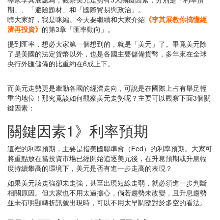
期」、「避險題材」和「國際貿易與政治」。
嗨大家好，我是咪編。今天要繼續和大家介紹
《李其展教你搞懂經
濟再投資》
的第3章「匯率動向」。
提到匯率，想必大家第一個想到的，就是「美元」了。畢竟美元除
了是美國的法定貨幣以外，也是各國主要儲備貨幣，多年來在全球
央行外匯儲備的比重約在6成上下。
而美元走勢更是牽動各國的經濟走向，可說是在國際上占有舉足輕
重的地位！那究竟該如何觀察美元走勢呢？主要可以觀察下面3個關
鍵因素：
關鍵因素1》利率預期
這裡的利率預期，主要是指美國聯準會（Fed）的利率預期。大家可
將重點放在當投資市場已經開始追逐美元後，在升息預期或升息幅
度持續攀高的環境下，美元是否有進一步走高的表現？
如果美元該走強卻未走強，甚至出現短線走弱，就必須進一步判斷
相關原因。但大家也不用太過擔心，倘若趨勢未改變，且升息趨勢
並未有明顯轉折訊號出現時，可以不用太早調整對於多空的看法。