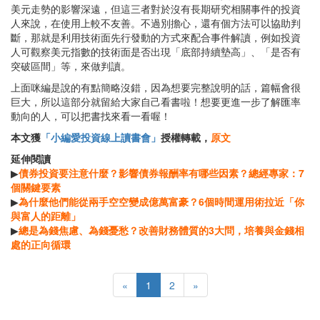
美元走勢的影響深遠，但這三者對於沒有長期研究相關事件的投資
人來說，在使用上較不友善。不過別擔心，還有個方法可以協助判
斷，那就是利用技術面先行發動的方式來配合事件解讀，例如投資
人可觀察美元指數的技術面是否出現「底部持續墊高」、「是否有
突破區間」等，來做判讀。
上面咪編是說的有點簡略沒錯，因為想要完整說明的話，篇幅會很
巨大，所以這部分就留給大家自己看書啦！想要更進一步了解匯率
動向的人，可以把書找來看一看喔！
本文獲
「小編愛投資線上讀書會」
授權轉載，
原文
延伸閱讀
▶
債券投資要注意什麼？影響債券報酬率有哪些因素？總經專家：7
個關鍵要素
▶
為什麼他們能從兩手空空變成億萬富豪？6個時間運用術拉近「你
與富人的距離」
▶
總是為錢焦慮、為錢憂愁？改善財務體質的3大問，培養與金錢相
處的正向循環
«
1
2
»