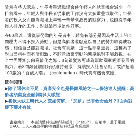
雖然有些人認為，年長者重返職場會使年輕人的就業機會減少，但
目前看來，年輕人與年長者從事的工作沒有太多重疊或取代，年長
者的投入反而能為職場上年輕一輩帶來必要的觀察力，也能從事年
輕人排斥的工作，對就業市場是件好事。
在80歲以上還從事勞動的年長者中，難免有部分是因為生活上的金
錢壓力不得不投入勞動，但是高齡者還願意以自己的勞力取得成就
感，相信自己能對職場、社會有貢獻，這一點非常重要。這種為了
對自己精神面有所刺激，不願意放棄勞動的態度絕對不能忽視。在
全世界逐漸步向高齡化之際，8旬銀髮族可成為幫助國家經濟發展的
動力。若8旬銀髮族能好好維持健康，持續投入社會活動，或許超過
100歲的「百歲人瑞」（centenarian）時代真有機會來臨。
延伸閱讀
▶
除了退休金不足，資產安全也是長壽風險之一...保險達人提醒：高
齡者須留意金融剝削4大樣態
▶
餐飲大缺工時代人才荒如何解...「加薪」已非救命仙丹？3面向對
症下藥才有效
書籍簡介_一本書讀懂科技趨勢關鍵詞：ChatGPT、自駕車、量子電腦、
DAO……人人都該學的49個最新科技及商業應用