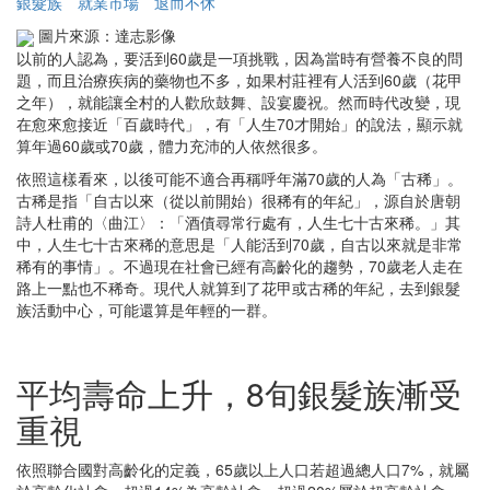
銀髮族
就業市場
退而不休
圖片來源：達志影像
以前的人認為，要活到60歲是一項挑戰，因為當時有營養不良的問
題，而且治療疾病的藥物也不多，如果村莊裡有人活到60歲（花甲
之年），就能讓全村的人歡欣鼓舞、設宴慶祝。然而時代改變，現
在愈來愈接近「百歲時代」，有「人生70才開始」的說法，顯示就
算年過60歲或70歲，體力充沛的人依然很多。
依照這樣看來，以後可能不適合再稱呼年滿70歲的人為「古稀」。
古稀是指「自古以來（從以前開始）很稀有的年紀」，源自於唐朝
詩人杜甫的〈曲江〉：「酒債尋常行處有，人生七十古來稀。」其
中，人生七十古來稀的意思是「人能活到70歲，自古以來就是非常
稀有的事情」。不過現在社會已經有高齡化的趨勢，70歲老人走在
路上一點也不稀奇。現代人就算到了花甲或古稀的年紀，去到銀髮
族活動中心，可能還算是年輕的一群。
平均壽命上升，8旬銀髮族漸受
重視
依照聯合國對高齡化的定義，65歲以上人口若超過總人口7%，就屬