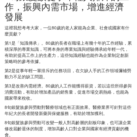
作，振興內需市場，增進經濟
發展
這裡我想考考大家，一位80歲的老人家能為企業、社會或國家有什
麼貢獻？
第1是「知識傳承」。80歲的長者在職場上有幾十年的工作經驗，累
積深厚的專業知識，可將本身的專業知識與經驗傳承給年輕一代，
有助於提高工作上的生產力，這些知識經驗也能作為企業制定創新
策略時的參考依據。
第2是從事年輕一輩排斥的任務項目，在欠缺人手的工作領域彌補勞
動力不足的缺工問題。
第3是改善內需經濟。80歲的人工作能獲得薪資，若以這些所得參與
消費活動，有助於增加產品的銷售量，促進市場交易熱絡，也能為
國家帶來稅收。
8旬銀髮族參與勞動對醫療領域也有正面效果。醫療業界可針對這些
年紀大的長者開發新藥與保健服務，有助於增加獲利。
8旬銀髮族參與勞動可改變一般人對高齡層的刻板印象，也可讓企業
修改屆齡退休的制度，增加高齡人口對企業與國家有經濟貢獻的機
會。