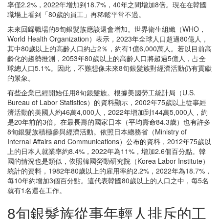
率僅2.2%，2022年增加到18.7%，40年之間增加8倍。現在在韓國
職場上看到「80歲的員工」再稀鬆平常不過。
未來回歸職場的8旬銀髮族應該還會增加。世界衛生組織（WHO，
World Health Organization）表示，2023年全球人口超過80億人，
其中80歲以上的高齡人口約占2％，約有1億6,000萬人。若以目前高
齡化的趨勢推測，2053年80歲以上的高齡人口將超過5億人，占全
球總人口5.1%。因此，不難想像未來8旬銀髮族對經濟活動仍有貢獻
的景象。
有些企業已經開始任用8旬銀髮族。根據美國勞工統計局（U.S.
Bureau of Labor Statistics）的資料顯示，2002年75歲以上從事經
濟活動的美國人約46萬4,000人，2022年增加到144萬5,000人，約
是20年前的3倍。在最長壽的國家日本（平均壽命84.3歲）也有許多
8旬銀髮族積極參與經濟活動。依照日本總務省（Ministry of
Internal Affairs and Communications）公布的資料，2012年75歲以
上的日本人就業率約8.4%，2022年為11%，增加2.6個百分點。韓
國的情況也是類似，依照韓國勞動研究院（Korea Labor Institute）
統計的資料，1982年80歲以上的雇用率約2.2%，2022年為18.7%，
每10年約增加3個百分點。這代表韓國80歲以上的人口之中，每5名
就有1名還在工作。
8旬銀髮族從事年輕人排斥的工