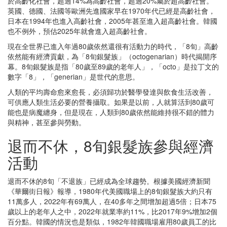
於高齡化社會，超過14%為高齡社會，超過20%屬於超高齡社會。
英國、德國、法國等歐洲先進國家早在1970年代已經是高齡社會，
日本在1994年也進入高齡社會，2005年甚至進入超高齡社會。韓國
也不例外，預估2025年就會進入超高齡社會。
現在全世界已進入年過80歲依然還很有活動力的時代，「8旬」高齡
依然能有經濟貢獻，為「8旬銀髮族」（octogenarian）時代揭開序
幕。8旬銀髮族是指「80歲至89歲的老年人」，「octo」是拉丁文的
數字「8」，「generian」是世代的意思。
人類的平均壽命愈來愈長，必須歸功於醫學發達與飲食生活改善，
可供應人類生活必要的營養攝取。如果是以前，人就算活到80歲可
能也是病魔纏身，但是現在，人類到80歲依然能維持很不錯的體力
與精神，甚至參與勞動。
退而不休，8旬銀髮族參與經濟
活動
退而不休的8旬「不退族」已經成為全球趨勢。根據美國經濟新聞
《華爾街日報》報導，1980年代美國職場上的8旬銀髮族大約只有
11萬多人，2022年有69萬人，在40多年之間增加超過5倍；日本75
歲以上的老年人之中，2022年就業率約11%，比2017年9%增加2個
百分點。韓國的情況也是類似，1982年韓國職場雇用80歲員工的比