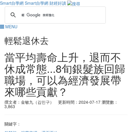
Smart自學網
Smart自學網 財經好讀
MENU
輕鬆退休去
當平均壽命上升，退而不
休成常態...8旬銀髮族回歸
職場，可以為經濟發展帶
來哪些貢獻？
撰文者：金敏九（김민구） 更新時間：2024-07-17
瀏覽數：
3,863
關鍵字：