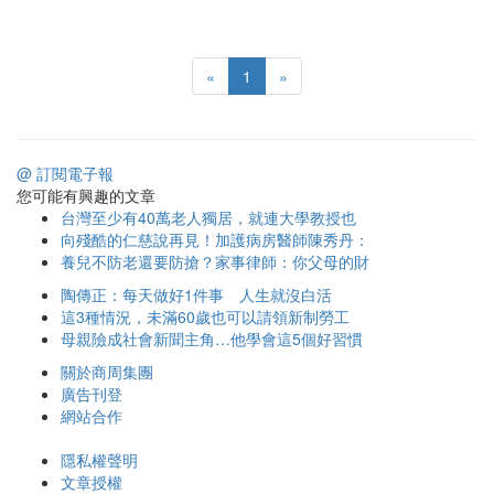
«
1
»
@ 訂閱電子報
您可能有興趣的文章
台灣至少有40萬老人獨居，就連大學教授也
向殘酷的仁慈說再見！加護病房醫師陳秀丹：
養兒不防老還要防搶？家事律師：你父母的財
陶傳正：每天做好1件事 人生就沒白活
這3種情況，未滿60歲也可以請領新制勞工
母親險成社會新聞主角…他學會這5個好習慣
關於商周集團
廣告刊登
網站合作
隱私權聲明
文章授權