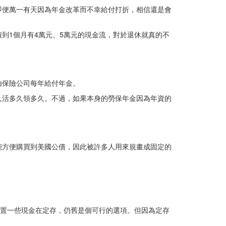
即便萬一有天因為年金改革而不幸給付打折，相信還是會
到1個月有4萬元、5萬元的現金流，對於退休就真的不
由保險公司每年給付年金。
人活多久領多久。不過，如果本身的勞保年金因為年資的
能方便購買到美國公債，因此被許多人用來規畫成固定的
配置一些現金在定存，仍舊是個可行的選項。但因為定存