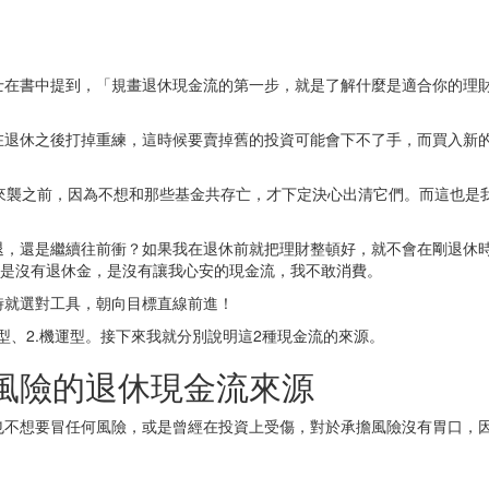
士在書中提到，「規畫退休現金流的第一步，就是了解什麼是適合你的理
在退休之後打掉重練，這時候要賣掉舊的投資可能會下不了手，而買入新
19疫情來襲之前，因為不想和那些基金共存亡，才下定決心出清它們。而這也
退，還是繼續往前衝？如果我在退休前就把理財整頓好，就不會在剛退休時
不是沒有退休金，是沒有讓我心安的現金流，我不敢消費。
時就選對工具，朝向目標直線前進！
型、2.機運型。接下來我就分別說明這2種現金流的來源。
風險的退休現金流來源
也不想要冒任何風險，或是曾經在投資上受傷，對於承擔風險沒有胃口，