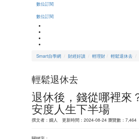
數位訂閱
數位訂閱
Smart自學網
財經好讀
輕理財
輕鬆退休去
輕鬆退休去
退休後，錢從哪裡來
安度人生下半場
撰文者：嫺人 更新時間：2024-08-24
瀏覽數：7,464
關鍵字：