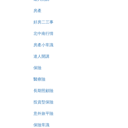
房產
好房二三事
北中南行情
房產小常識
達人開講
保險
醫療險
長期照顧險
投資型保險
意外旅平險
保險常識