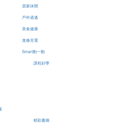
居家休閒
戶外逍遙
美食健康
進修充電
Smart動一動
課程好學
報
精彩書摘