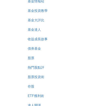
基金情報站
基金投資教學
基金大評比
基金達人
收益成長故事
債券基金
股票
熱門股點評
股票投資術
存股
ETF獲利術
達人開講