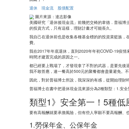
退休
現金流
股債配置
圖片來源：達志影像
美國研究「退休後現金流」前幾把交椅的韋德．普福博
的投資方式，只有這樣，理財計畫才可能長久。
我自己在退休前也是收集各種基金標的的投資菜籃族，
費。
我在2017年年底退休，直到2020年年初COVID-
時間才建置完成的原因之一。
都已經要上戰場了，才發現拿了不對的武器，是要先後
我不敢答應，連一餐高於500元的聚餐都會盡量避免。
因此，對於普福博士所說，我深深的有感，從開始理財
普福博士在書中把退休現金流來源分為2種類型：1.安全
類型1》安全第一！5種低
要有高報酬就要承擔風險，但有些人寧願不要高報酬、
1.勞保年金、公保年金