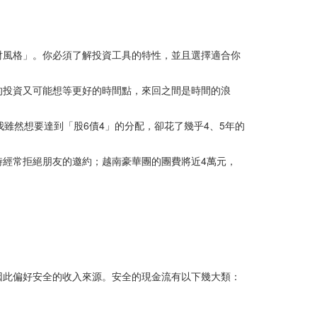
財風格」。你必須了解投資工具的特性，並且選擇適合你
的投資又可能想等更好的時間點，來回之間是時間的浪
是我雖然想要達到「股6債4」的分配，卻花了幾乎4、5年的
經常拒絕朋友的邀約；越南豪華團的團費將近4萬元，
因此偏好安全的收入來源。安全的現金流有以下幾大類：