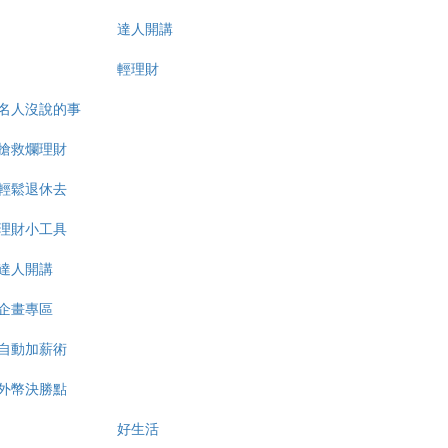
達人開講
輕理財
名人沒說的事
搶救爛理財
輕鬆退休去
理財小工具
達人開講
企畫專區
自動加薪術
外幣決勝點
好生活