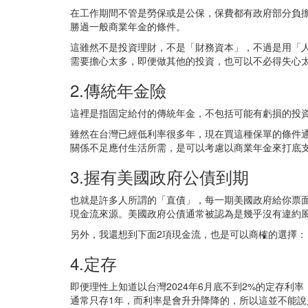
在工作期間不管是勞保或是公保，保費都有政府部分負
勝過一般商業年金的條件。
這雖然不是投資理財，不是「財務資本」，不過是用「人
需要擔心太多，即便做其他的投資，也可以不必得失心
2.傳統年金險
這裡是指固定給付的傳統年金，不包括可能有虧損的投
雖然在台灣已經低利率很多年，現在買這種保單的條件
關係不足應付生活所需，是可以考慮以商業年金來打底
3.握有美國政府公債到期
也就是許多人所謂的「直債」，每一期美國政府給你票
現金流來源。美國政府公債通常被認為是幾乎沒有違約
另外，我還想到下面2項現金流，也是可以商榷的選擇：
4.定存
即便理性上知道以台灣2024年6月底不到2%的定存
通常只存1年，而利率是會升升降降的，所以這並不能說