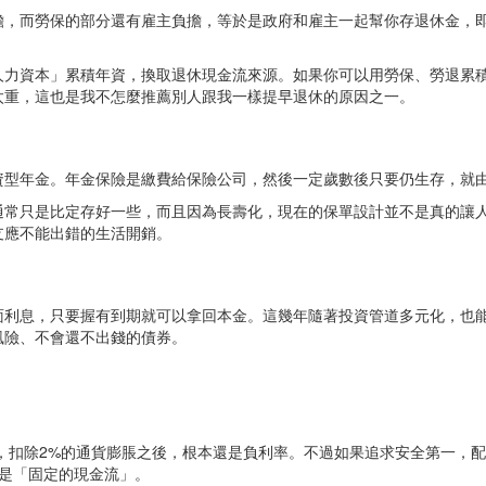
擔，而勞保的部分還有雇主負擔，等於是政府和雇主一起幫你存退休金，
力資本」累積年資，換取退休現金流來源。如果你可以用勞保、勞退累積
太重，這也是我不怎麼推薦別人跟我一樣提早退休的原因之一。
資型年金。年金保險是繳費給保險公司，然後一定歲數後只要仍生存，就
通常只是比定存好一些，而且因為長壽化，現在的保單設計並不是真的讓
支應不能出錯的生活開銷。
面利息，只要握有到期就可以拿回本金。這幾年隨著投資管道多元化，也
風險、不會還不出錢的債券。
利率，扣除2%的通貨膨脹之後，根本還是負利率。不過如果追求安全第一，
是「固定的現金流」。