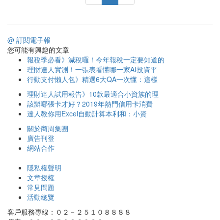
@ 訂閱電子報
您可能有興趣的文章
報稅季必看》減稅囉！今年報稅一定要知道的
理財達人實測！一張表看懂哪一家AI投資平
行動支付懶人包》精選6大QA一次懂：這樣
理財達人試用報告》10款最適合小資族的理
該辦哪張卡才好？2019年熱門信用卡消費
達人教你用Excel自動計算本利和：小資
關於商周集團
廣告刊登
網站合作
隱私權聲明
文章授權
常見問題
活動總覽
客戶服務專線：０２－２５１０８８８８