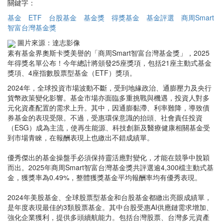
關鍵字：
基金
ETF
台股基金
基金獎
得獎基金
基金評選
商周Smart
智富台灣基金獎
圖片來源：達志影像
素有基金界奧斯卡獎美譽的「商周Smart智富台灣基金獎」，2025
年得獎名單公布！今年總計將頒發25座獎項，包括21座主動式基金
獎項、4座指數股票型基金（ETF）獎項。
2024年，全球投資市場波動不斷，受到地緣政治、通膨壓力及央行
貨幣政策變化影響。基金市場亦面臨多重挑戰與機遇，投資人對多
元化資產配置的需求上升。其中，因通膨黏滯、利率難降，導致債
券基金的表現受限。不過，受惠環保意識的抬頭、社會責任投資
（ESG）成為主流，使再生能源、科技創新及醫療健康相關基金受
到市場青睞，在報酬表現上也繳出不錯成績單。
優秀傑出的基金操盤手必須保持靈活應對變化，才能在競爭中脫穎
而出。2025年商周Smart智富台灣基金獎共評選逾4,300檔主動式基
金，獲獎率為0.49%，整體獲獎基金平均報酬率均有優秀表現。
2024年美股基金、全球股票型基金和台股基金都繳出亮眼成績單，
是年度表現最佳的3類股票基金。其中台股受惠AI供應鏈需求增加、
強化企業獲利，提供多頭續航能力。包括台灣股票、台灣多元資產