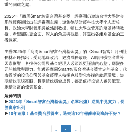
重的關鍵之處。
2025年「商周Smart智富台灣基金獎」評審團仍邀請台灣大學財金
系教授邱顯比出任評審團主席，邀集德明財經科技大學李志宏校
長、政治大學財管系吳啟銘副教授、輔仁大學企管系許培基特聘教
授，希望能以更全面、深入的角度與觀點，評選出各組別基金的王
者贏家。
主辦2025年「商周Smart智富台灣基金獎」的《Smart智富》月刊社
長林正峰指出，受到地緣政治、經濟成長放緩、AI應用橫空出世等
因素影響，各投信公司與基金經理人必須以更謹慎的心態，應變多
元的挑戰與壓力。能獲得商周Smart智富台灣基金獎肯定的基金，代
表得獎的投信公司與基金經理人積極克服變化多端的總經環境，短
期績效表現亮眼、長期績效穩健成長，都是值得投資人參與配置、
累積財富的優質基金。
延伸閱讀
▶
2023年「Smart智富台灣基金獎」名單出爐》逆風中見實力，長
勝贏家出列
▶
10年追蹤！基金獎台股得主，過去這10年報酬率到底好不好？
«
1
»