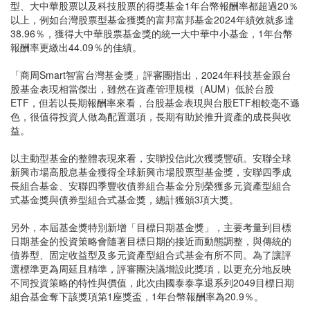
型、大中華股票以及科技股票的得獎基金1年台幣報酬率都超過20％
以上，例如台灣股票型基金獲獎的富邦富邦基金2024年績效就多達
38.96％，獲得大中華股票基金獎的統一大中華中小基金，1年台幣
報酬率更繳出44.09％的佳績。
「商周Smart智富台灣基金獎」評審團指出，2024年科技基金跟台
股基金表現相當傑出，雖然在資產管理規模（AUM）低於台股
ETF，但若以長期報酬率來看，台股基金表現與台股ETF相較毫不遜
色，很值得投資人做為配置選項，長期有助於推升資產的成長與收
益。
以主動型基金的整體表現來看，安聯投信此次獲獎豐碩。安聯全球
新興市場高股息基金獲得全球新興市場股票型基金獎，安聯四季成
長組合基金、安聯四季豐收債券組合基金分別榮獲多元資產型組合
式基金獎與債券型組合式基金獎，總計獲頒3項大獎。
另外，本屆基金獎特別新增「目標日期基金獎」，主要考量到目標
日期基金的投資策略會隨著目標日期的接近而動態調整，與傳統的
債券型、固定收益型及多元資產型組合式基金有所不同。為了讓評
選標準更為周延且精準，評審團決議增設此獎項，以更充分地反映
不同投資策略的特性與價值，此次由國泰泰享退系列2049目標日期
組合基金奪下該獎項第1座獎盃，1年台幣報酬率為20.9％。