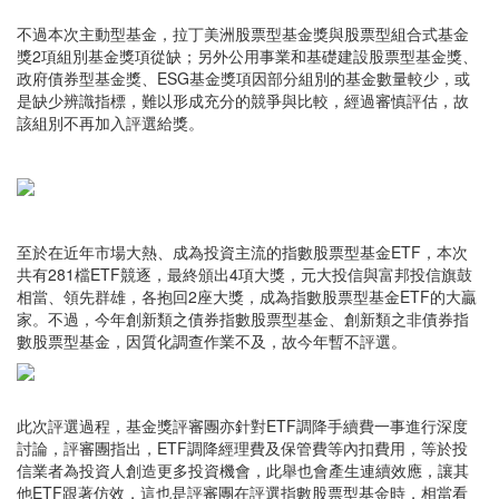
不過本次主動型基金，拉丁美洲股票型基金獎與股票型組合式基金
獎2項組別基金獎項從缺；另外公用事業和基礎建設股票型基金獎、
政府債券型基金獎、ESG基金獎項因部分組別的基金數量較少，或
是缺少辨識指標，難以形成充分的競爭與比較，經過審慎評估，故
該組別不再加入評選給獎。
至於在近年市場大熱、成為投資主流的指數股票型基金ETF，本次
共有281檔ETF競逐，最終頒出4項大獎，元大投信與富邦投信旗鼓
相當、領先群雄，各抱回2座大獎，成為指數股票型基金ETF的大贏
家。不過，今年創新類之債券指數股票型基金、創新類之非債券指
數股票型基金，因質化調查作業不及，故今年暫不評選。
此次評選過程，基金獎評審團亦針對ETF調降手續費一事進行深度
討論，評審團指出，ETF調降經理費及保管費等內扣費用，等於投
信業者為投資人創造更多投資機會，此舉也會產生連續效應，讓其
他ETF跟著仿效，這也是評審團在評選指數股票型基金時，相當看