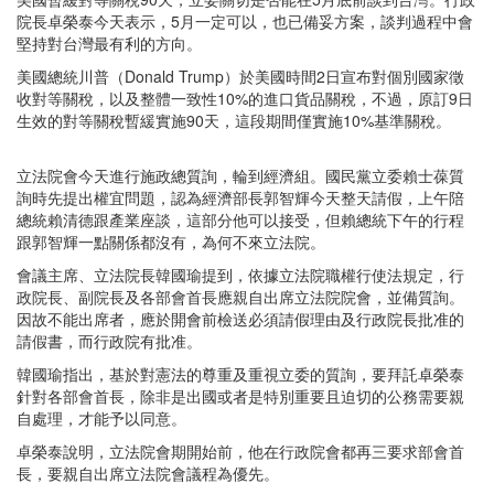
院長卓榮泰今天表示，5月一定可以，也已備妥方案，談判過程中會
堅持對台灣最有利的方向。
美國總統川普（Donald Trump）於美國時間2日宣布對個別國家徵
收對等關稅，以及整體一致性10%的進口貨品關稅，不過，原訂9日
生效的對等關稅暫緩實施90天，這段期間僅實施10%基準關稅。
立法院會今天進行施政總質詢，輪到經濟組。國民黨立委賴士葆質
詢時先提出權宜問題，認為經濟部長郭智輝今天整天請假，上午陪
總統賴清德跟產業座談，這部分他可以接受，但賴總統下午的行程
跟郭智輝一點關係都沒有，為何不來立法院。
會議主席、立法院長韓國瑜提到，依據立法院職權行使法規定，行
政院長、副院長及各部會首長應親自出席立法院院會，並備質詢。
因故不能出席者，應於開會前檢送必須請假理由及行政院長批准的
請假書，而行政院有批准。
韓國瑜指出，基於對憲法的尊重及重視立委的質詢，要拜託卓榮泰
針對各部會首長，除非是出國或者是特別重要且迫切的公務需要親
自處理，才能予以同意。
卓榮泰說明，立法院會期開始前，他在行政院會都再三要求部會首
長，要親自出席立法院會議程為優先。