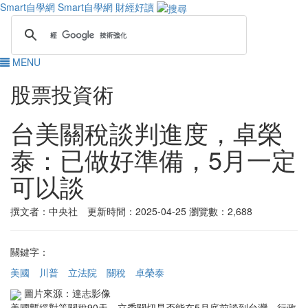
Smart自學網
Smart自學網 財經好讀
MENU
股票投資術
台美關稅談判進度，卓榮
泰：已做好準備，5月一定
可以談
撰文者：中央社 更新時間：2025-04-25
瀏覽數：2,688
關鍵字：
美國
川普
立法院
關稅
卓榮泰
圖片來源：達志影像
美國暫緩對等關稅90天，立委關切是否能在5月底前談到台灣。行政