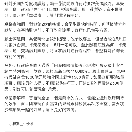
針對美國對等關稅議題，賴士葆詢問政府何時要跟美國談判。卓榮
泰回應，政府已在4月11日進行視訊會議。賴士葆質疑，這不是談
判，這叫做「準備庭」，談判還沒有開始。
卓榮泰強調，對於第2次的接觸，會爭取最快的時間，但基於雙方的
默契，在事情到達前，不宜對外說明，政府也已備妥方案。
賴士葆追問，具體時間是談判機密，他予以尊重，但是否能在5月底
前談到台灣。卓榮泰表示，5月一定可以。至於關稅底線為何，卓榮
泰回應，交給談判團隊，將來在談判進行過程中，會堅持對台灣最
有利的方向。
另外，行政院會昨天通過「因應國際情勢強化經濟社會及國土安全
韌性特別條例」草案，規模為新台幣4100億元。賴士葆談及，當中
有撥補台電1000億元與強化國土韌性1500億元，如果政府要這2個
項目，應該另外去提，不應該混在裡面，而這2項的經費達2500億
元，剛好可以普發現金1萬元。
卓榮泰解釋，普發現金是一個最簡單的方式，但無法達到政府期待
的效果，而且國家現在面臨新的威脅跟關稅貿易秩序重整，需要積
沙成塔集一起的力量，這不是好的方向。
小檔案＿中央社