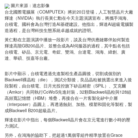
圖片來源：達志影像
台北國際電腦展（COMPUTEX）將於20日登場，人工智慧晶片大廠
輝達（NVIDIA）執行長黃仁勳在今天主題演講宣布，將攜手鴻海、
台積電、國科會為台灣打造AI基礎建設。他指出，輝達AI超級電腦製
造過程，是台灣科技生態系統卓越成就的證明。
黃仁勳在主題演講中播放一段影片，談及台灣供應鏈夥伴如何製造
輝達高階GB200晶片、並整合成為AI伺服器的過程，其中點名包括
台積電、矽品、京元電、奇鋐、雙鴻、台達電、鴻海、緯創、廣
達、華碩、技嘉等台廠。
影片中顯示，台積電透過先進製程生產晶圓後，切割成個別的
Blackwell裸晶粒（die），測試分類後，良品晶粒被挑選出來進入後
段製程，由台積電、日月光投控旗下矽品精密（SPIL）、艾克爾
（Amkor）共同執行CoWoS先進封裝，32顆Blackwell晶粒與128組
高頻寬記憶體（HBM）堆疊，再接合在一片客製化矽中介層
（interposer）晶圓上，再透過蝕刻、加熱、模塑和固化等製程，製
成Blackwell B200超級晶片。
輝達在影片中指出，每個Blackwell晶片會在京元電進行數小時的壓
力測試。
另外，在鴻海的協助下，把超過1萬個零組件精準放置在Grace