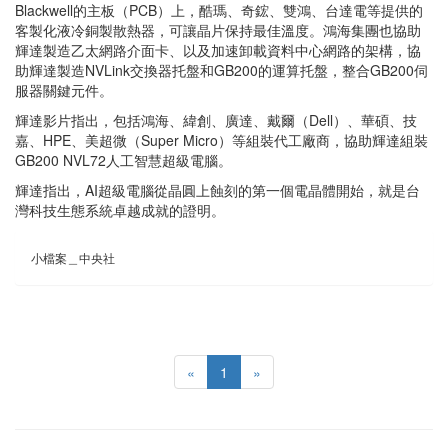
Blackwell的主板（PCB）上，酷瑪、奇鋐、雙鴻、台達電等提供的
客製化液冷銅製散熱器，可讓晶片保持最佳溫度。鴻海集團也協助
輝達製造乙太網路介面卡、以及加速卸載資料中心網路的架構，協
助輝達製造NVLink交換器托盤和GB200的運算托盤，整合GB200伺
服器關鍵元件。
輝達影片指出，包括鴻海、緯創、廣達、戴爾（Dell）、華碩、技
嘉、HPE、美超微（Super Micro）等組裝代工廠商，協助輝達組裝
GB200 NVL72人工智慧超級電腦。
輝達指出，AI超級電腦從晶圓上蝕刻的第一個電晶體開始，就是台
灣科技生態系統卓越成就的證明。
小檔案＿中央社
«
1
»