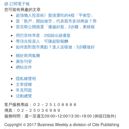
@ 訂閱電子報
您可能有興趣的文章
超強懶人投資術》股債通吃的4檔「平衡型」
當「散戶」開始做空，代表股市多頭將啟？用
雷浩斯公開挑選「優越好股」3步驟，累積報
用巴菲特準星 2招篩出績優股
學頂尖投資人 可賺超額報酬
如何面對股市萬點？達人這樣做：3步驟做好
關於商周集團
廣告刊登
網站合作
隱私權聲明
文章授權
常見問題
活動總覽
客戶服務專線：０２－２５１０８８８８
傳真：０２－２５０３６９８９
服務時間：週一至週五09:00~12:00/13:30~18:00 (例假日除外)
Copyright © 2017 Business Weekly a division of Cite Publishing