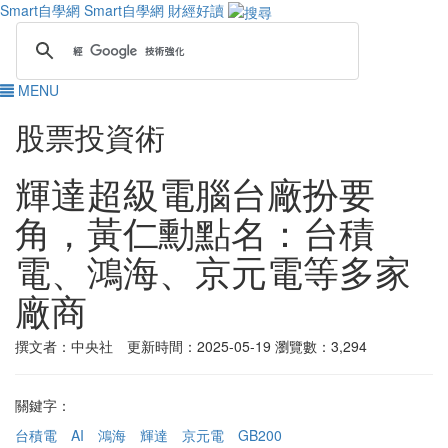
Smart自學網
Smart自學網 財經好讀
MENU
股票投資術
輝達超級電腦台廠扮要
角，黃仁勳點名：台積
電、鴻海、京元電等多家
廠商
撰文者：中央社 更新時間：2025-05-19
瀏覽數：3,294
關鍵字：
台積電
AI
鴻海
輝達
京元電
GB200