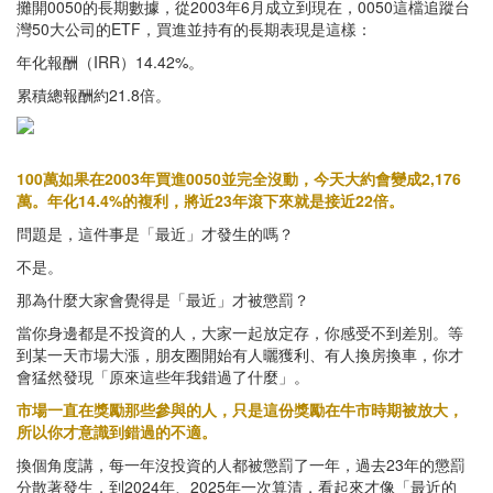
攤開0050的長期數據，從2003年6月成立到現在，0050這檔追蹤台
灣50大公司的ETF，買進並持有的長期表現是這樣：
年化報酬（IRR）14.42%。
累積總報酬約21.8倍。
100萬如果在2003年買進0050並完全沒動，今天大約會變成2,176
萬。年化14.4%的複利，將近23年滾下來就是接近22倍。
問題是，這件事是「最近」才發生的嗎？
不是。
那為什麼大家會覺得是「最近」才被懲罰？
當你身邊都是不投資的人，大家一起放定存，你感受不到差別。等
到某一天市場大漲，朋友圈開始有人曬獲利、有人換房換車，你才
會猛然發現「原來這些年我錯過了什麼」。
市場一直在獎勵那些參與的人，只是這份獎勵在牛市時期被放大，
所以你才意識到錯過的不適。
換個角度講，每一年沒投資的人都被懲罰了一年，過去23年的懲罰
分散著發生，到2024年、2025年一次算清，看起來才像「最近的