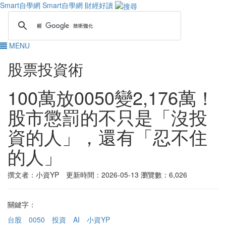
Smart自學網
Smart自學網 財經好讀
MENU
股票投資術
100萬放0050變2,176萬！
股市懲罰的不只是「沒投
資的人」，還有「忍不住
的人」
撰文者：小資YP 更新時間：2026-05-13
瀏覽數：6,026
關鍵字：
台股
0050
投資
AI
小資YP