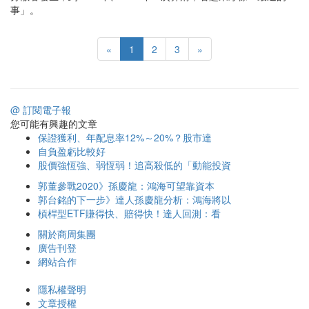
事」。
«
1
2
3
»
@ 訂閱電子報
您可能有興趣的文章
保證獲利、年配息率12%～20%？股市達
自負盈虧比較好
股價強恆強、弱恆弱！追高殺低的「動能投資
郭董參戰2020》孫慶龍：鴻海可望靠資本
郭台銘的下一步》達人孫慶龍分析：鴻海將以
槓桿型ETF賺得快、賠得快！達人回測：看
關於商周集團
廣告刊登
網站合作
隱私權聲明
文章授權