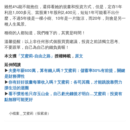
雖然4%能不能抱住，還得看她的規畫和投資方式，但是，定存1年
利息1,000多元、當股東1年股利2,400元，短短1年可能看不出什
麼，不過5年後是一棵小樹、10年是一片陰涼，而20年，則會是另一
種人生風景。
種樹的人都知道，我們種下的，其實是時間！
溫馨提醒：以上非任何形式個股買賣建議，投資之前請獨立思考、
不要跟單，自己為自己的錢負責喔！
本文獲
「艾蜜莉-自由之路」
授權轉載，
原文
延伸閱讀
▶
夫妻年薪600萬，算有錢人嗎？艾蜜莉：儲蓄率50%有前提，關鍵
是財務彈性
▶
你有好好規畫每筆收入嗎？艾蜜莉：各司其職，才能跳脫靠勞力
撐生活的迴圈
▶
看不慣爸爸只存玉山金，自己虧光錢後才明白…艾蜜莉：投資有
點無聊可能更好
小檔案＿艾蜜莉（張紫凌）