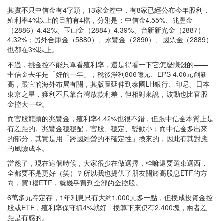
其實不只中信金有4字頭，13家金控中，有8家已經公布今年股利，
殖利率4%以上的目前有4檔，分別是：中信金4.55%、兆豐金
（2886）4.42%、玉山金（2884）4.39%、台新新光金（2887）
4.32%；另外合庫金（5880）、永豐金（2890）、國票金（2889）
也都在3%以上。
不過，挑金控不能只單看殖利率，還是得看一下它怎麼賺錢的——
中信金去年是「好的一年」，稅後淨利806億元、EPS 4.08元創新
高，跟它的海外布局有關，其版圖延伸到泰國LH銀行、印尼、日本
東京之星，獲利不只靠台灣放款利差，但相對來說，波動也比官股
金控大一些。
而官股龍頭的兆豐金，殖利率4.42%也很不錯，但跟中信金本質上是
有差距的。兆豐金穩穩配，官股、穩定、變動小；而中信金多出來
的部分，其實是用「跨國經營的不確定性」換來的，因此有其對應
的風險成本。
當然了，現在這個時候，大家很少在做選擇，幹嘛還要選東選西，
全都要不是更好（笑）？所以我也提供了朋友關於高股息ETF的方
向，買1檔ETF，就幾乎買到全部的金控股。
6萬多元存定存，1年利息只有大約1,000元多一點，但換成投資金控
股或ETF，殖利率保守抓4%就好，換算下來仍有2,400塊，兩者差
距是有感的。