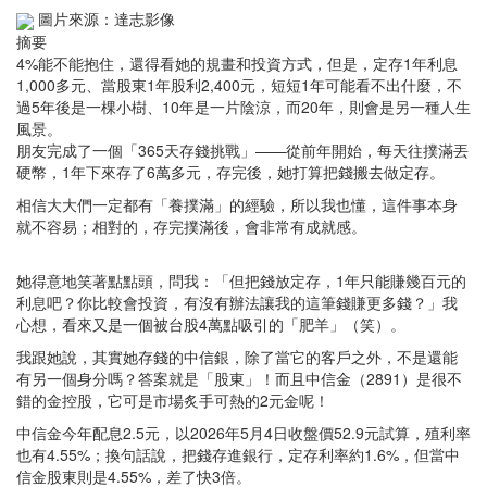
圖片來源：達志影像
摘要
4%能不能抱住，還得看她的規畫和投資方式，但是，定存1年利息
1,000多元、當股東1年股利2,400元，短短1年可能看不出什麼，不
過5年後是一棵小樹、10年是一片陰涼，而20年，則會是另一種人生
風景。
朋友完成了一個「365天存錢挑戰」——從前年開始，每天往撲滿丟
硬幣，1年下來存了6萬多元，存完後，她打算把錢搬去做定存。
相信大大們一定都有「養撲滿」的經驗，所以我也懂，這件事本身
就不容易；相對的，存完撲滿後，會非常有成就感。
她得意地笑著點點頭，問我：「但把錢放定存，1年只能賺幾百元的
利息吧？你比較會投資，有沒有辦法讓我的這筆錢賺更多錢？」我
心想，看來又是一個被台股4萬點吸引的「肥羊」（笑）。
我跟她說，其實她存錢的中信銀，除了當它的客戶之外，不是還能
有另一個身分嗎？答案就是「股東」！而且中信金（2891）是很不
錯的金控股，它可是市場炙手可熱的2元金呢！
中信金今年配息2.5元，以2026年5月4日收盤價52.9元試算，殖利率
也有4.55%；換句話說，把錢存進銀行，定存利率約1.6%，但當中
信金股東則是4.55%，差了快3倍。