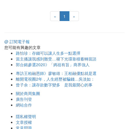
«
1
»
@ 訂閱電子報
您可能有興趣的文章
路怡珍：存錢可以讓人生多一點選擇
當主播讓我感到難受…褪下光環靠積蓄轉當諮
郭台銘參選2020》「媽祖有旨」商界強人
專訪王柏融恩師》廖敏雄：王柏融優點就是選
離開電視圈2年，人生經歷被騙錢…吳淡如：
曾子余：讓存款數字變多 是我最開心的事
關於商周集團
廣告刊登
網站合作
隱私權聲明
文章授權
常見問題