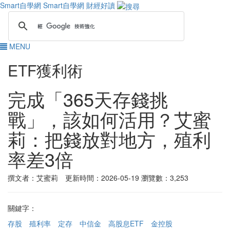
Smart自學網
Smart自學網 財經好讀
MENU
ETF獲利術
完成「365天存錢挑
戰」，該如何活用？艾蜜
莉：把錢放對地方，殖利
率差3倍
撰文者：艾蜜莉 更新時間：2026-05-19
瀏覽數：3,253
關鍵字：
存股
殖利率
定存
中信金
高股息ETF
金控股