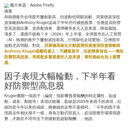
圖片來源：Adobe Firefly
摘要
AI熱潮推升全球股市屢創新高，但波動也明顯加劇，貝萊德資深投
資策略師Anthony Kruger認為下半年仍可續抱股票，但應提高防禦
型高息股比重，並搭配債券、選擇權等多元入息來源，降低風險。
漲多了，還能不能抱？今（2026）年上半場，全球股市在人工智慧
（AI）熱潮的推升下屢創波段新高，行情卻也走得驚險，亞洲股市
波動尤其明顯。對此，
貝萊德系統化主動股票投資資深投資策略師
Anthony Kruger提醒投資人：可續留股市，但姿態要放低——增加
防禦型高息股，再搭配多重資產的入息來源，替投資組合加上避震
器。
因子表現大幅輪動，下半年看
好防禦型高息股
Kruger攤開一張因子（編按：指影響股票報酬的特定屬性，如波
動、成長、動能等）表現比較圖，藍線是2025年各因子的表現，紅
線則是今年以來的成績，兩條線的走勢不盡相同。「今年的因子表
現跟去年相比很不一樣，身為主動式投資人，必須因應市場環境調
整，才能在不同市況下持續創造超額報酬。」他說。