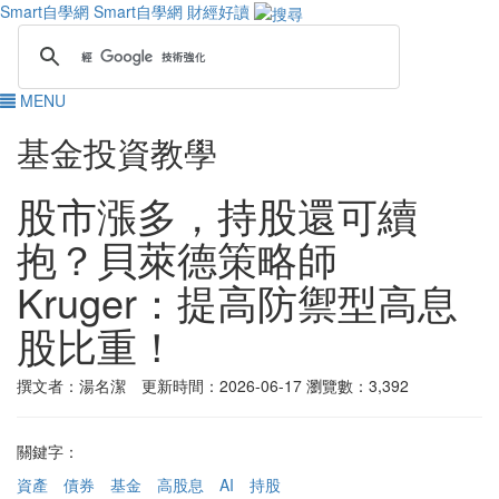
Smart自學網
Smart自學網 財經好讀
MENU
基金投資教學
股市漲多，持股還可續
抱？貝萊德策略師
Kruger：提高防禦型高息
股比重！
撰文者：湯名潔 更新時間：2026-06-17
瀏覽數：3,392
關鍵字：
資產
債券
基金
高股息
AI
持股