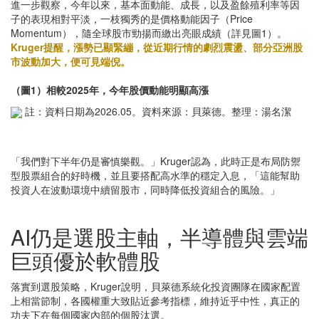
進一步觀察，今年以來，基本面動能、成長，以及盈餘殖利率等因
子的表現相對平淡，一枝獨秀的是價格動能因子（Price
Momentum），隨全球股市勁揚而繳出亮眼成績（詳見圖1）。
Kruger提醒，漲勢已顯緊繃，從近期行情的劇烈震盪、部分亞洲股
市波動加大，便可見端倪。
（圖1）相較2025年，今年股價動能明顯高漲
註：資料日期為2026.05。資料來源：貝萊德。整理：湯名潔
「我們對下半年仍是審慎樂觀。」Kruger認為，此時正是布局防禦
型股票組合的好時機，並且要搭配高水準的穩定入息，「這能幫助
投資人在波動環境中續留股市，同時降低投資組合的風險。」
AI仍是選股主軸，半導體與雲端
巨頭優於軟體股
落實到選股策略，Kruger說明，貝萊德系統化投資團隊在國家配置
上相當節制，各國權重大致貼近參考指標，維持近乎中性，真正的
功夫下在每個國家內部的個股汰選。