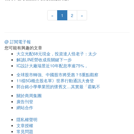
«
1
2
»
@ 訂閱電子報
您可能有興趣的文章
大立光配68元現金，投資達人怪老子：太少
解讀LINE營收成長關鍵下一步
IC設計大廠瑞昱近10年配息率逾75%，
全球股市轉強、中國股市將受惠？5重點觀察
11檔5G概念股名單》世界行動通訊大會登
郭台銘小學畢業照的懷舊文…其實最「霸氣不
關於商周集團
廣告刊登
網站合作
隱私權聲明
文章授權
常見問題