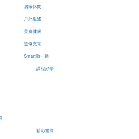
居家休閒
戶外逍遙
美食健康
進修充電
Smart動一動
課程好學
報
精彩書摘