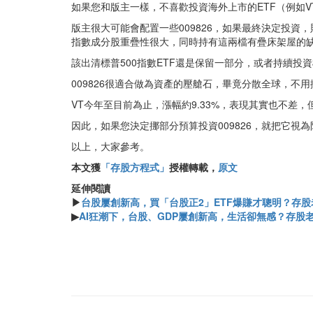
如果您和版主一樣，不喜歡投資海外上市的ETF（例如V
版主很大可能會配置一些009826，如果最終決定投資，
指數成分股重疊性很大，同時持有這兩檔有疊床架屋的
該出清標普500指數ETF還是保留一部分，或者持續投資
009826很適合做為資產的壓艙石，畢竟分散全球，
VT今年至目前為止，漲幅約9.33%，表現其實也不差，
因此，如果您決定挪部分預算投資009826，就把它
以上，大家參考。
本文獲
「存股方程式」
授權轉載，
原文
延伸閱讀
▶
台股屢創新高，買「台股正2」ETF爆賺才聰明？存
▶
AI狂潮下，台股、GDP屢創新高，生活卻無感？存股