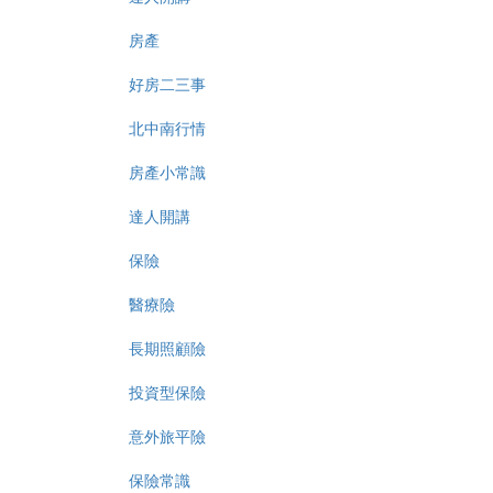
房產
好房二三事
北中南行情
房產小常識
達人開講
保險
醫療險
長期照顧險
投資型保險
意外旅平險
保險常識