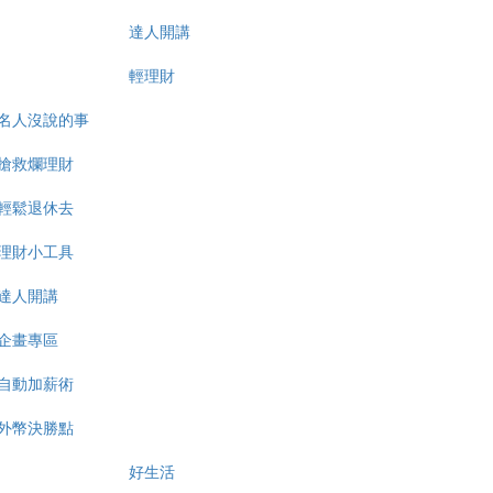
達人開講
輕理財
名人沒說的事
搶救爛理財
輕鬆退休去
理財小工具
達人開講
企畫專區
自動加薪術
外幣決勝點
好生活