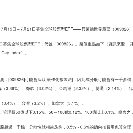
月15日～7月21日募集全球股票型ETF——貝萊德世界股票（009826
日募集全球股票型ETF，代號「009826」。幾個重點如下（資訊來源：
Cap Index）。
猜測，[009826]可能會採取[最佳化複製法]，因此成分股可能會有一千多檔
（3.38%）、微軟（3.02%）、亞馬遜（2.32%）、博通（2.14%）、台
（3.4%）、台灣（3.2%）、加拿大（3.1%）。
%；管理費50億以下0.15%、50～100億0.12%、100億以上0.1%。簡
成分股超過一千檔，分散性就相當足夠，0.5%～0.6%的總內扣費用也算合