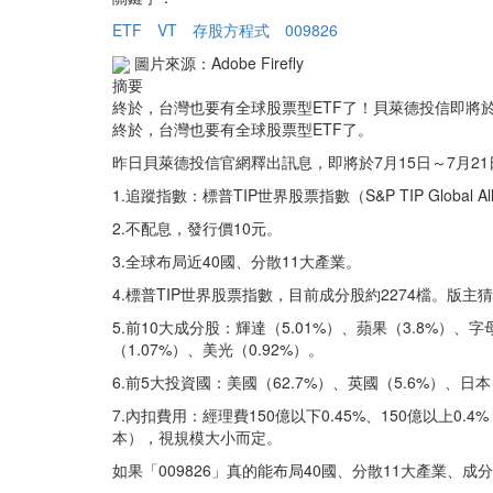
ETF
VT
存股方程式
009826
圖片來源：Adobe Firefly
摘要
終於，台灣也要有全球股票型ETF了！貝萊德投信即將於7
終於，台灣也要有全球股票型ETF了。
昨日貝萊德投信官網釋出訊息，即將於7月15日～7月21
1.追蹤指數：標普TIP世界股票指數（S&P TIP Global All 
2.不配息，發行價10元。
3.全球布局近40國、分散11大產業。
4.標普TIP世界股票指數，目前成分股約2274檔。版主
5.前10大成分股：輝達（5.01%）、蘋果（3.8%）、字母
（1.07%）、美光（0.92%）。
6.前5大投資國：美國（62.7%）、英國（5.6%）、日本
7.內扣費用：經理費150億以下0.45%、150億以上0.4
本），視規模大小而定。
如果「009826」真的能布局40國、分散11大產業、