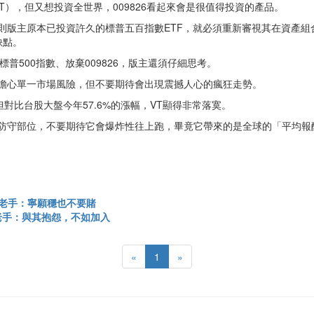
T），但又想投資全世界，009826看起來會是很值得投資的產品。
則版主原本已投資許久的標普五百指數ETF，就必須重新審視其在資產組合裡的
缺點。
標普500指數、放棄009826，版主還須仔細思考。
不用擔心單一市場風險，但不要期待會出現震撼人心的瘋狂走勢。
但對比台股大盤今年57.6%的漲幅，VT顯得非常落寞。
視為防守部位，不要期待它會爆炸性往上跑，畢竟它帶來的是全球的「平均報
股老手：寧願穩也不要賭
老手：與其抱怨，不如加入
«
1
»