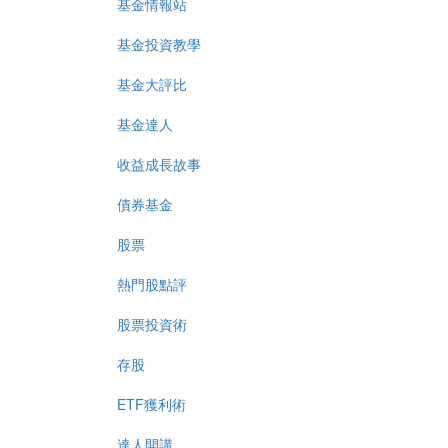
基金情報站
基金投資教學
基金大評比
基金達人
收益成長故事
債券基金
股票
熱門股點評
股票投資術
存股
ETF獲利術
達人開講