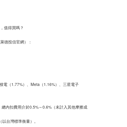
），值得買嗎？
貝萊德投信官網）：
。
積電（1.77%）、Meta（1.16%）、三星電子
言之，總內扣費用介於0.5%～0.6%（未計入其他摩擦成
理（以台灣標準衡量）。