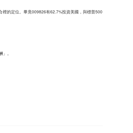
定位。畢竟009826有62.7%投資美國，與標普500
酬」。