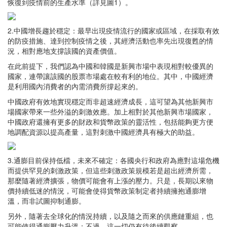
恢復到疫情前的生產水準（詳見圖1）。
2.中國增長趨於穩定：最早出現疫情流行的國家或區域，在採取有效
的防疫措施、達到控制疫情之後，其經濟活動也率先出現復甦的情
況，相對應地支撐該國的資產價值。
在此前提下，我們認為中國和韓國是新興市場中表現相對較優異的
國家，連帶讓該國的股票市場處在較有利的地位。其中，中國經濟
是利用國內消費者的內需消費所撐起來的。
中國政府有效地實現穩定而非超速經濟成長，這可望為其他新興市
場國家帶來一些外溢的刺激效應。加上相對於其他新興市場國家，
中國政府還擁有更多的財政和貨幣政策的靈活性，包括能夠更方便
地調配資源以提高產量，這對刺激中國經濟具有極大的助益。
3.通膨目前保持低檔，未來不確定：各國央行和政府為應對這場危機
而提供罕見的刺激政策，但這些刺激政策規模若是超出經濟所需，
那麼隨著經濟擴張，物價可能會有上漲的壓力。只是，長期以來物
價持續低迷的情況，可能會使得貨幣政策制定者持續擁抱通膨增
溫，而非試圖抑制通膨。
另外，隨著去全球化的情況持續，以及隨之而來的供應鏈重組，也
可能使得通膨壓力升溫；不過，這一切仍有待後續觀察。