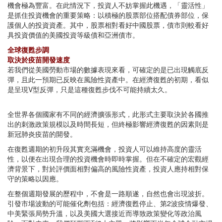
機會極為豐富。在此情況下，投資人不妨掌握此機遇，「靈活性」
是抓住投資機會的重要策略：以積極的股票部位搭配債券部位，保
護個人的投資資產。其中，股票相對看好中國股票，債市則較看好
具投資價值的美國投資等級債和亞洲債市。
全球復甦步調
取決於疫苗開發速度
若我們從美國勞動市場的數據表現來看，可確定的是已出現觸底反
彈，且此一預期已反映在風險性資產中。在經濟復甦的初期，看似
是呈現V型反彈，只是這種復甦步伐不可能持續太久。
全世界各個國家有不同的經濟擴張形式，此形式主要取決於各國推
出的刺激政策規模以及時間長短，但終極影響經濟復甦的因素則是
新冠肺炎疫苗的開發。
在復甦週期的初升段其實充滿機會，投資人可以維持高度的靈活
性，以便在出現合理的投資機會時即時掌握。但在不確定的宏觀經
濟背景下，對於評價面相對偏高的風險性資產，投資人應持相對保
守的策略以因應。
在整個週期發展的歷程中，不會是一路順遂，自然也會出現波折。
引發市場波動的可能催化劑包括：經濟復甦停止、第2波疫情爆發、
中美緊張局勢升溫，以及美國大選接近而導致政策變化等政治風