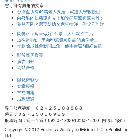
您可能有興趣的文章
台灣至少有40萬老人獨居，就連大學教授也
向殘酷的仁慈說再見！加護病房醫師陳秀丹：
養兒不防老還要防搶？家事律師：你父母的財
陶傳正：每天做好1件事 人生就沒白活
這3種情況，未滿60歲也可以請領新制勞工
母親險成社會新聞主角…他學會這5個好習慣
關於商周集團
廣告刊登
網站合作
隱私權聲明
文章授權
常見問題
活動總覽
客戶服務專線：０２－２５１０８８８８
傳真：０２－２５０３６９８９
服務時間：週一至週五09:00~12:00/13:30~18:00 (例假日除外)
Copyright © 2017 Business Weekly a division of Cite Publishing
Ltd