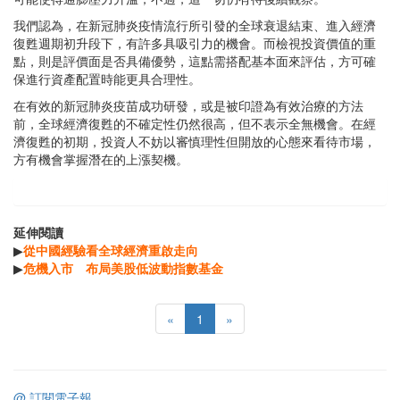
我們認為，在新冠肺炎疫情流行所引發的全球衰退結束、進入經濟
復甦週期初升段下，有許多具吸引力的機會。而檢視投資價值的重
點，則是評價面是否具備優勢，這點需搭配基本面來評估，方可確
保進行資產配置時能更具合理性。
在有效的新冠肺炎疫苗成功研發，或是被印證為有效治療的方法
前，全球經濟復甦的不確定性仍然很高，但不表示全無機會。在經
濟復甦的初期，投資人不妨以審慎理性但開放的心態來看待市場，
方有機會掌握潛在的上漲契機。
延伸閱讀
▶
從中國經驗看全球經濟重啟走向
▶
危機入市 布局美股低波動指數基金
«
1
»
@ 訂閱電子報