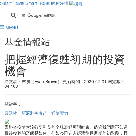
Smart自學網
Smart自學網 財經好讀
MENU
基金情報站
把握經濟復甦初期的投資
機會
撰文者：布朗（Evan Brown）
更新時間：2020-07-01
瀏覽數：
34,108
關鍵字：
靈活性
新冠肺炎疫苗
通膨壓力
因肺炎疫情大流行所引發的全球衰退可謂結束。儘管我們還不知道
最終復甦的形態是如何，但如今已進入經濟復甦週期的初階段，且