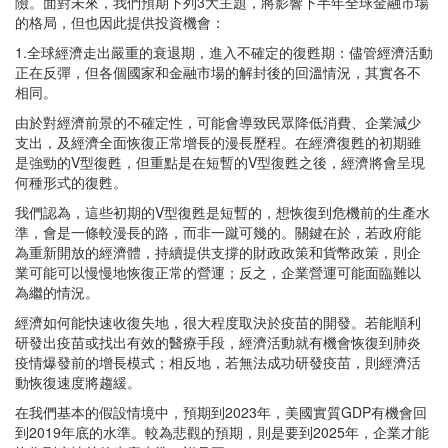
險。面對未來，我們預期下列3大主題，將影響下半年全球金融市場
的格局，但也因此提供投資機會：
1.全球經濟走出嚴重的衰退期，進入不確定的復甦期：儘管經濟活動
正在反彈，但各個國家和金融市場的解封後的回溫情況，其實各不
相同。
由於對經濟前景的不確定性，可能會導致民眾降低消費、企業減少
支出，及經濟全面恢復正常增長的漫長歷程。在經濟復甦的初期雖
是強勁的V型復甦，但重點是在短暫的V型復甦之後，經濟將會呈現
何種形式的復甦。
我們認為，這些初期的V型復甦是短暫的，想恢復到危機前的生產水
準，會是一條較漫長的路，而非一蹴可幾的。關鍵在於，若政府能
為重新開放的經濟體，持續提供支撐的財政政策和貨幣政策，則企
業可能可以慢慢地恢復正常的營運；反之，企業營運可能面臨難以
為繼的情況。
經濟如何能快速收復失地，很大程度取決於疫苗的開發。若能順利
研發出疫苗或找出有效的醫療手段，經濟活動就有機會恢復到肺炎
疫情爆發前的增長模式；相反地，若無法成功研發疫苗，則經濟活
動恢復速度將趨緩。
在我們基本的假設情境中，預期到2023年，美國實質GDP有機會回
到2019年底的水準。較為悲觀的預期，則是要到2025年，企業才能