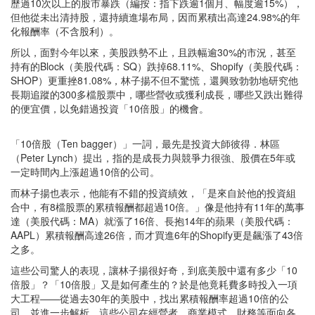
歷過10次以上的股市暴跌（編按：指下跌逾1個月、幅度逾15%），
但他從未出清持股，還持續進場布局，因而累積出高達24.98%的年
化報酬率（不含股利）。
所以，面對今年以來，美股跌勢不止，且跌幅逾30%的市況，甚至
持有的Block（美股代碼：SQ）跌掉68.11%、Shopify（美股代碼：
SHOP）更重挫81.08%，林子揚不但不驚慌，還興致勃勃地研究他
長期追蹤的300多檔股票中，哪些營收或獲利成長，哪些又跌出難得
的便宜價，以免錯過投資「10倍股」的機會。
「10倍股（Ten bagger）」一詞，最先是投資大師彼得．林區
（Peter Lynch）提出，指的是成長力與競爭力很強、股價在5年或
一定時間內上漲超過10倍的公司。
而林子揚也表示，他能有不錯的投資績效，「是來自於他的投資組
合中，有8檔股票的累積報酬都超過10倍。」像是他持有11年的萬事
達（美股代碼：MA）就漲了16倍、長抱14年的蘋果（美股代碼：
AAPL）累積報酬高達26倍，而才買進6年的Shopify更是飆漲了43倍
之多。
這些公司驚人的表現，讓林子揚很好奇，到底美股中還有多少「10
倍股」？「10倍股」又是如何產生的？於是他竟耗費多時投入一項
大工程——從過去30年的美股中，找出累積報酬率超過10倍的公
司，並進一步解析，這些公司在經營者、商業模式、財務等面向各