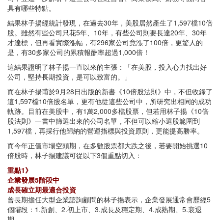
具有哪些特點。
結果林子揚經統計發現，在過去30年，美股居然產生了1,597檔10倍
股。雖然有些公司只花5年、10年，有些公司則要長達20年、30年
才達標，但再看實際漲幅，有296家公司竟漲了100倍，更驚人的
是，有30多家公司的累積報酬率超過1,000倍！
這結果證明了林子揚一直以來的主張：「在美股，投入心力找出好
公司，堅持長期投資，是可以致富的。」
而在林子揚甫於9月28日出版的新書《10倍股法則》中，不但收錄了
這1,597檔10倍股名單，更有他從這些公司中，所研究出相同的成功
軌跡。目前在美股中，有1萬2,000多檔股票，但若用林子揚《10倍
股法則》一書中篩選出來的公司名單，不但可以縮小選股範圍到
1,597檔，再採行他歸納的營運指標與投資原則，更能提高勝率。
而今年正值市場空頭期，在多數股票都大跌之後，若要開始挑選10
倍股時，林子揚建議可從以下3個重點切入：
重點1》
企業發展5階段中
成長確立期最適合投資
曾長期擔任大型企業諮詢顧問的林子揚表示，企業發展通常會歷經5
個階段：1.新創、2.初上市、3.成長及穩定期、4.成熟期、5.衰退
期。