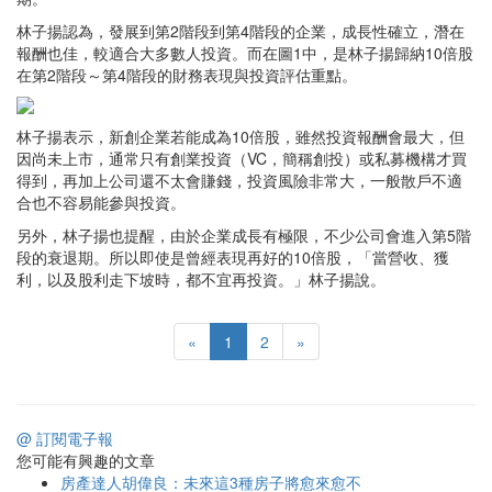
林子揚認為，發展到第2階段到第4階段的企業，成長性確立，潛在
報酬也佳，較適合大多數人投資。而在圖1中，是林子揚歸納10倍股
在第2階段～第4階段的財務表現與投資評估重點。
林子揚表示，新創企業若能成為10倍股，雖然投資報酬會最大，但
因尚未上市，通常只有創業投資（VC，簡稱創投）或私募機構才買
得到，再加上公司還不太會賺錢，投資風險非常大，一般散戶不適
合也不容易能參與投資。
另外，林子揚也提醒，由於企業成長有極限，不少公司會進入第5階
段的衰退期。所以即使是曾經表現再好的10倍股，「當營收、獲
利，以及股利走下坡時，都不宜再投資。」林子揚說。
«
1
2
»
@ 訂閱電子報
您可能有興趣的文章
房產達人胡偉良：未來這3種房子將愈來愈不