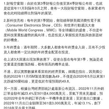
1.財報空窗期：由於在第3季財報公告後至第4季財報公布前，也就
是從當年11月到隔年3月之間，會有一大段財報空窗期，各家業者均
會在此時陸續釋出對隔年的展望。
2.新科技亮相：每年的第1季開始，會陸續舉辦美國消費性電子展
（Consumer Electronics Show，CES）和世界行動通訊大會
（Mobile World Congress，MWC）等全球矚目的盛會，不但是年
度科技業重點趨勢的風向球，也是投資人掌握投資亮點與創新題材
的好機會。
3.年終獎金：過年期間，大多數人都會有年終獎金入袋，且有不少投
資人都會將一定比例的年終獎金配置在投資。
在上述3大因素出現加乘效應下，促使台股在每年第1季，無論是成
交量還是指數漲跌幅，都有很高的機率走揚。
不過，若以實際數據來看當前的經濟景氣，鍾國忠指出，因美國公
告的2022年11月ISM製造業指數為49，不僅是自2020年5月以來第1
次跌破50榮枯線，更是低於市場預期的49.8。
另一方面，根據台灣經濟部統計處最新公布資訊，2022年11月外銷
訂單金額年減23.4%至501億4,000萬美元，景氣下滑未見趨緩，預
估2022年全年外銷訂單仍有一半機率會是衰退；至於進出口數據，
2022年11月出口金額降至361億3,000萬美元，年減13.1%，創下
2016年至今最大跌幅。