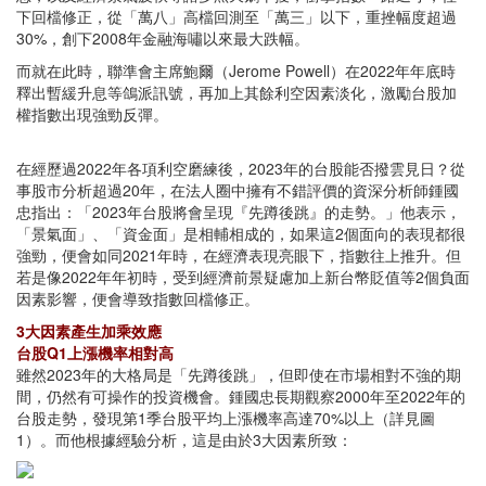
下回檔修正，從「萬八」高檔回測至「萬三」以下，重挫幅度超過
30%，創下2008年金融海嘯以來最大跌幅。
而就在此時，聯準會主席鮑爾（Jerome Powell）在2022年年底時
釋出暫緩升息等鴿派訊號，再加上其餘利空因素淡化，激勵台股加
權指數出現強勁反彈。
在經歷過2022年各項利空磨練後，2023年的台股能否撥雲見日？從
事股市分析超過20年，在法人圈中擁有不錯評價的資深分析師鍾國
忠指出：「2023年台股將會呈現『先蹲後跳』的走勢。」他表示，
「景氣面」、「資金面」是相輔相成的，如果這2個面向的表現都很
強勁，便會如同2021年時，在經濟表現亮眼下，指數往上推升。但
若是像2022年年初時，受到經濟前景疑慮加上新台幣貶值等2個負面
因素影響，便會導致指數回檔修正。
3大因素產生加乘效應
台股Q1上漲機率相對高
雖然2023年的大格局是「先蹲後跳」，但即使在市場相對不強的期
間，仍然有可操作的投資機會。鍾國忠長期觀察2000年至2022年的
台股走勢，發現第1季台股平均上漲機率高達70%以上（詳見圖
1）。而他根據經驗分析，這是由於3大因素所致：