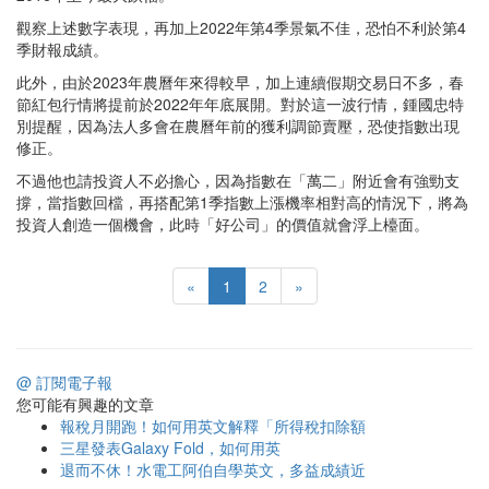
觀察上述數字表現，再加上2022年第4季景氣不佳，恐怕不利於第4
季財報成績。
此外，由於2023年農曆年來得較早，加上連續假期交易日不多，春
節紅包行情將提前於2022年年底展開。對於這一波行情，鍾國忠特
別提醒，因為法人多會在農曆年前的獲利調節賣壓，恐使指數出現
修正。
不過他也請投資人不必擔心，因為指數在「萬二」附近會有強勁支
撐，當指數回檔，再搭配第1季指數上漲機率相對高的情況下，將為
投資人創造一個機會，此時「好公司」的價值就會浮上檯面。
«
1
2
»
@ 訂閱電子報
您可能有興趣的文章
報稅月開跑！如何用英文解釋「所得稅扣除額
三星發表Galaxy Fold，如何用英
退而不休！水電工阿伯自學英文，多益成績近