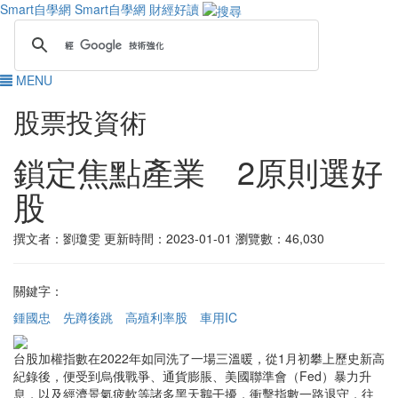
Smart自學網
Smart自學網 財經好讀
MENU
股票投資術
鎖定焦點產業 2原則選好
股
撰文者：劉瓊雯
更新時間：2023-01-01
瀏覽數：46,030
關鍵字：
鍾國忠
先蹲後跳
高殖利率股
車用IC
台股加權指數在2022年如同洗了一場三溫暖，從1月初攀上歷史新高
紀錄後，便受到烏俄戰爭、通貨膨脹、美國聯準會（Fed）暴力升
息，以及經濟景氣疲軟等諸多黑天鵝干擾，衝擊指數一路退守，往