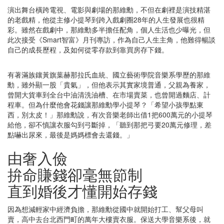
演出舞台橫跨電視、電影與劇場的那維勳，不但在劇裡是演技精湛
的老戲精，他從主修小提琴到跨入戲劇圈28年的人生發展也很精
彩。雖然在戲劇中，那維勳多半擔任配角，個人生活也少曝光，但
此次接受《Smart智富》月刊專訪，作為自己人生主角，他難得暢談
自己的成長歷程，及如何從零存款到靠買房存下錢。
有著滿族鑲黃旗葉赫那拉氏血統、國立藝術學院音樂系學歷的那維
勳，雖外顯一股「貴氣」，但他表示其實家境普通，父親為養家，
曾開大貨車到全台中油清洗油槽、在市場賣菜，也曾開過麵店、計
程車。但為什麼他會花錢讓那維勳學小提琴？「希望小孩學點東
西，別太皮！」那維勳說，有次音樂老師出借1把600萬元的小提琴
給他，卻不慎讓衣服勾到弓斷掉，「聽到那把弓要20萬元修理，差
點嚇出尿來，最後是媽媽標會去還錢。」
由奢入儉
拚命賺錢卻毫無節制
直到婚後才懂開始存錢
因為想減輕家中經濟負擔，那維勳從國中就開始打工、幫父母叫
賣，高中去台北西門町的萬年大樓賣衣服。保送大學音樂系後，就