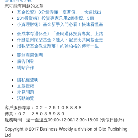
您可能有興趣的文章
基金投資》3分鐘弄懂「夏普值」，快速找出
231投資術》投資專家只用2個指標、3個
小資理財術》基金新手入門必看！快速看懂基
低成本存退休金》「全民退休投資專案」上路
什麼是封閉型基金？達人：配息比共同基金更
指數型基金教父殞落！約翰柏格的傳奇一生：
關於商周集團
廣告刊登
網站合作
隱私權聲明
文章授權
常見問題
活動總覽
客戶服務專線：０２－２５１０８８８８
傳真：０２－２５０３６９８９
服務時間：週一至週五09:00~12:00/13:30~18:00 (例假日除外)
Copyright © 2017 Business Weekly a division of Cite Publishing
Ltd