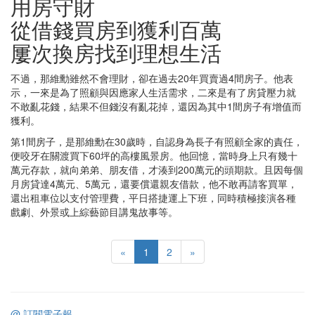
用房守財
從借錢買房到獲利百萬
屢次換房找到理想生活
不過，那維勳雖然不會理財，卻在過去20年買賣過4間房子。他表
示，一來是為了照顧與因應家人生活需求，二來是有了房貸壓力就
不敢亂花錢，結果不但錢沒有亂花掉，還因為其中1間房子有增值而
獲利。
第1間房子，是那維勳在30歲時，自認身為長子有照顧全家的責任，
便咬牙在關渡買下60坪的高樓風景房。他回憶，當時身上只有幾十
萬元存款，就向弟弟、朋友借，才湊到200萬元的頭期款。且因每個
月房貸達4萬元、5萬元，還要償還親友借款，他不敢再請客買單，
還出租車位以支付管理費，平日搭捷運上下班，同時積極接演各種
戲劇、外景或上綜藝節目講鬼故事等。
«
1
2
»
@ 訂閱電子報