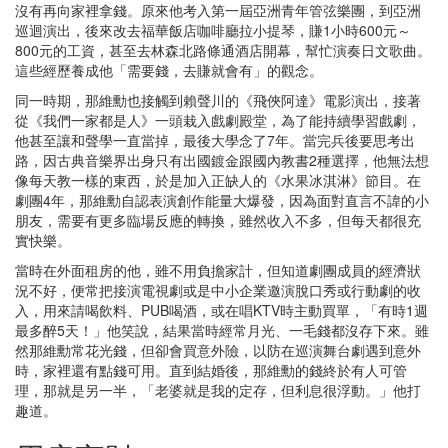
沒有再向家裡拿錢。原來他考入第一屆亞洲青年管弦樂團，到亞洲
巡迴演出，後來改去福華飯店咖啡廳拉小提琴，賺1小時600元～
800元的工資，甚至去林森北路條通酒店開幕，幫忙演奏日文歌曲。
這些經歷養成他「需要錢，去賺就會有」的觀念。
同一時期，那維勳也接觸到賴聲川的《飛俠阿達》電影演出，接著
從《我們一家都是人》一頭栽入戲劇殿堂，為了能持續學習戲劇，
他甚至讓和聲學一直當掉，最後大學念了7年。當完兵後要思考出
路，因古典音樂界出身只有出國鍍金跟國內教書2種選擇，他無法想
像每天教一樣的東西，於是加入正缺人的《水果冰淇淋》節目。在
劇團4年，那維勳自認表演創作能量大爆發，因為面對直言不諱的小
朋友，需要有更多臨場反應的轉換，雖然收入不多，但每天都很充
實快樂。
當時在外面租房的他，雖不用負擔家計，但知道劇團成員的經濟狀
況不好，便常把接演電視劇或是中小企業邀演脫口秀或行動劇的收
入，用來請喝飲料、PUB喝酒，或在唱KTV時主動買單，「有時1週
最多醉5天！」他笑說，結果當時經常月光、一毛錢都沒存下來。雖
然那維勳常花光錢，但卻會買意外險，以防在巡演舞台劇遇到意外
時，家裡還有點錢可用。直到結婚後，那維勳的錢終於有人可管
理，那就是另一半，「老婆就是我的定存，但利息很浮動。」他打
趣道。