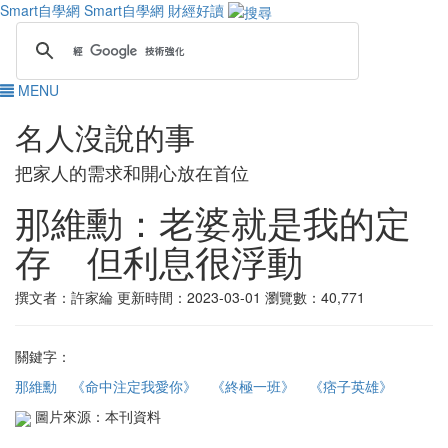
Smart自學網
Smart自學網 財經好讀
MENU
名人沒說的事
把家人的需求和開心放在首位
那維勳：老婆就是我的定
存 但利息很浮動
撰文者：許家綸
更新時間：2023-03-01
瀏覽數：40,771
關鍵字：
那維勳
《命中注定我愛你》
《終極一班》
《痞子英雄》
圖片來源：本刊資料