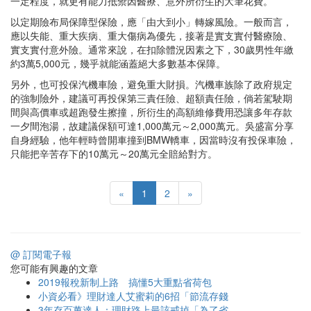
一定程度，就更有能力抵禦因醫療、意外所衍生的大筆花費。
以定期險布局保障型保險，應「由大到小」轉嫁風險。一般而言，
應以失能、重大疾病、重大傷病為優先，接著是實支實付醫療險、
實支實付意外險。通常來說，在扣除體況因素之下，30歲男性年繳
約3萬5,000元，幾乎就能涵蓋絕大多數基本保障。
另外，也可投保汽機車險，避免重大財損。汽機車族除了政府規定
的強制險外，建議可再投保第三責任險、超額責任險，倘若駕駛期
間與高價車或超跑發生擦撞，所衍生的高額維修費用恐讓多年存款
一夕間泡湯，故建議保額可達1,000萬元～2,000萬元。吳盛富分享
自身經驗，他年輕時曾開車撞到BMW轎車，因當時沒有投保車險，
只能把辛苦存下的10萬元～20萬元全賠給對方。
«
1
2
»
@ 訂閱電子報
您可能有興趣的文章
2019報稅新制上路 搞懂5大重點省荷包
小資必看》理財達人艾蜜莉的6招「節流存錢
3年存百萬達人：理財路上最該戒掉「為了省