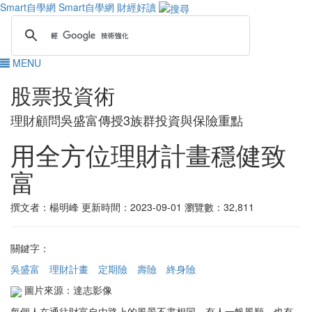
Smart自學網
Smart自學網 財經好讀
MENU
股票投資術
理財顧問吳盛富傳授3族群投資與保險重點
用全方位理財計畫穩健致
富
撰文者：楊明峰
更新時間：2023-09-01
瀏覽數：32,811
關鍵字：
吳盛富
理財計畫
定期險
壽險
終身險
圖片來源：達志影像
每個人在通往財富自由路上的風景不盡相同，有人一帆風順，也有