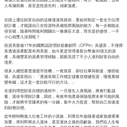
人布滿荊棘，甚至是投資失利，傾家蕩產。
在踏上通往財富自由的這條漫漫長路前，要如何制定一套全方位理
財計畫，才能讓自己在投資時具備抵禦風險的能力，每一步都能走
得安穩，隨著時間複利開闢出一條康莊大道，而非是抄捷徑，一不
小心就墜入深淵呢？
投資美股逾17年的國際認證理財規畫顧問（CFP®）吳盛富，不僅擅
長透過資產配置布局美股，如今更是管理著新台幣逾30億元的資
產，具備豐富的資產管理經驗，親眼見證了不少人達到財富自由的
境界。
很多人總想要透過股市投機，一夜致富，卻往往事與願違，慘賠收
場。吳盛富指出：「透過長期工作穩定儲蓄並穩健投資，慢慢累積
變有錢，這才是一套比較可行的方法。」
在達到理想財富目標的過程中，一旦發生人身風險，將會打亂儲
蓄、退休等理財計畫，因此，有效率地透過保險抵禦未來可能的風
險，才能將辛苦賺來的每一分錢，集中火力投資，幫助自己加速達
到財務目標。
從年輕時剛進入社會工作的小資族，到青壯年族隨著成家負擔逐漸
加重，再到即將步入退休，甚至退休之後的高齡族，我們在人生每