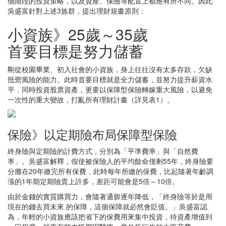
個階段的投資策略，以及資產、保險等配置上都應有所不同。因此
吳盛富針對上述3族群，提出理財規畫原則：
小資族》25歲～35歲
首要目標是努力儲蓄
剛從校園畢業、初入社會的小資族，身上往往沒有太多存款，欠缺
抵禦風險的能力。此時首要目標就是全力儲蓄，並努力提升薪資水
平，同時投資股票資產，更要以保障型保險轉嫁重大風險，以避免
一次性的重大變故，打亂所有理財計畫（詳見表1）。
保險》以定期險布局保障型保險
終身險與定期險的計費方式，分別為「平準費率」與「自然費
率」。吳盛富解釋，假使被保險人的平均餘命僅剩55年，終身險要
分攤在20年繳完所有保費，此時每年所繳的保費，比起隨著年齡調
漲的1年期定期險貴上許多，差距可能會是5倍～10倍。
由於金錢的實質購買力，會隨著通膨逐年降低，「終身險等於是用
現在的錢去買未來 的保障，這個保障就必然會貶值。」吳盛富認
為，年輕的小資族應該把省下的保費用來集中投資，待資產增值到