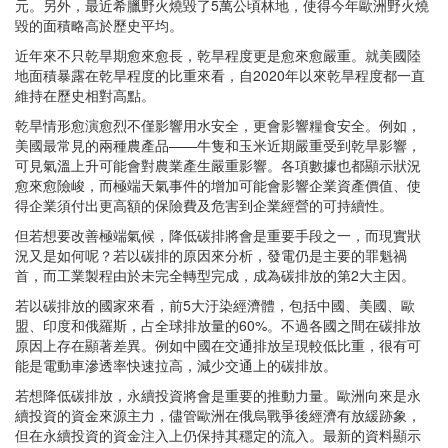
元。另外，最近希臘野火燒毀了5萬公頃林地，使得今年歐洲野火燒
毀的面積略高於歷史平均。
近年來不只乾旱期愈來愈長，乾旱程度更是愈來愈嚴重。就美國陸
地面積暴露在乾旱程度的比重來看，自2020年以來乾旱程度都一直
維持在歷史相對高點。
乾旱情形愈演愈烈不僅影響用水安全，更會影響糧食安全。例如，
美國最常見的兩種農產品——牛隻和玉米近期嚴重受到乾旱影響，
可見氣溫上升可能會對農業產生嚴重影響。各項數據也都顯示狀況
愈來愈險峻，而極端天氣事件的增加可能會影響企業資產價值、使
得企業須付出更高額的保險費及危害到企業經營的可持續性。
但若想要改善極端氣候，降低碳排將會是重要手段之一，而現實狀
況又是如何呢？若以碳排的原因來分析，發電仍是主要的罪魁禍
首，而工業製程由於未完全轉型完成，成為碳排放的第2大主因。
若以碳排放的國家來看，前5大汙染經濟體，包括中國、美國、歐
盟、印度和俄羅斯，占全球排放量的60%。不過各國之間在碳排放
原因上存在顯著差異。例如中國在交通排放呈現較低比重，很有可
能是電動車滲透率快速拉高，減少交通上的碳排放。
若想降低碳排放，永續投資將會是重要的推動力量。歐洲向來是永
續投資的資金來源主力，儘管歐洲在俄烏戰爭後經濟有放緩跡象，
但在永續投資的資金注入上仍保持其穩定的流入。最新的資料顯示