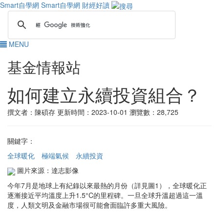
Smart自學網
Smart自學網 財經好讀
MENU
基金情報站
如何建立永續投資組合？
撰文者：陳碩存
更新時間：2023-10-01
瀏覽數：28,725
關鍵字：
全球暖化
極端氣候
永續投資
圖片來源：達志影像
今年7月是地球上有紀錄以來最熱的月份（詳見圖1），全球暖化正
逐漸接近平均溫度上升1.5°C的里程碑。一旦全球升溫超過這一溫
度，人類文明及金融市場很可能會面臨許多重大風險。