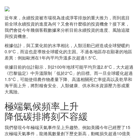
近年來，永續投資被市場視為達成淨零排放的重大推力，而到底目
前全球永續投資的進度為何？又會有什麼樣的投資機會？接下來，
我們會從今年幾個客觀數據來分析目前永續投資的進度、風險追蹤
與投資機會。
根據估計，與工業化前的水準相比，人類活動已經造成全球變暖約
0.9°C，而這也是導致全球暖化的主因。不過各地區存在顯著的地區
差異：例如歐洲在1年內平均升溫多次超過1.5°C。
依據目前的估計顯示，到2100年地球可能平均升溫2.8°C，大大超過
《巴黎協定》中升溫限制「低於2°C」的目標。而一旦全球暖化超過
1.5°C，可能使得農作物產量下降、高溫相關死亡率提高以及乾旱和
海平面上升，將對糧食安全、人類健康、供水和水資源壓力形成重
大風險。
極端氣候頻率上升
降低碳排將刻不容緩
我們發現今年極端天氣事件呈上升趨勢。例如美國今年已經歷了15
次極端天氣事件，龍捲風數量創下歷史新高，動輒損失超過10億美