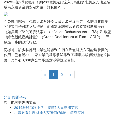
2023年第2季仍吸引了約200億美元的流入，相較於北美及其他區域
成為永續資金的安定力量（詳見圖2）。
在公部門部分，包括大多數汙染大國大多已經制定、承諾或將廣泛
的凈零目標付諸立法行動。而國家承諾可以通過監管和激勵措施
（如美國《降低通膨法案》（Inflation Reduction Act，IRA）和歐盟
《綠色新政產業計畫》（Green Deal Industrial Plan，GDIP））導
致進一步的政策行動。
同樣地，許多私部門企業也認識到它們在降低排放方面能夠發揮的
作用，已有近3,000家企業的凈零承諾得到了凈零排放倡議組織的驗
證，另外有3,000家公司承諾對淨零設定目標。
«
1
2
»
@ 訂閱電子報
您可能有興趣的文章
2019報稅新制上路 搞懂5大重點省荷包
小資必看》理財達人艾蜜莉的6招「節流存錢