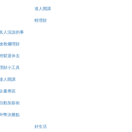
達人開講
輕理財
名人沒說的事
搶救爛理財
輕鬆退休去
理財小工具
達人開講
企畫專區
自動加薪術
外幣決勝點
好生活