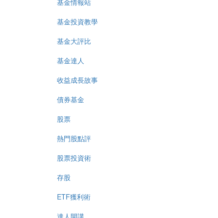
基金情報站
基金投資教學
基金大評比
基金達人
收益成長故事
債券基金
股票
熱門股點評
股票投資術
存股
ETF獲利術
達人開講