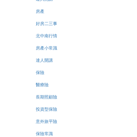
房產
好房二三事
北中南行情
房產小常識
達人開講
保險
醫療險
長期照顧險
投資型保險
意外旅平險
保險常識