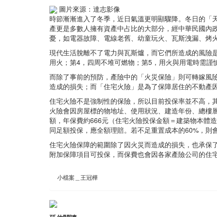
圖片來源：達志影像
時節漸漸進入了冬季，近日氣溫更明顯驟降。冬日的「
產更是多數人擁有資產中占比的大部分，經中華民國內政部消
憂，如電器故障、電線老舊、幼童玩火、瓦斯洩漏、烤火取
現代生活脫離不了電力與瓦斯爐，而它們所造成的風險是
用火；第4，四周不堆可燃物；第5，用火與用電時需謹
而除了事前的預防，產險中的「火災保險」則可轉嫁風
造成的損失；而「住宅火險」是為了保障居住的不動產
住宅火險不是強制性的保險，所以目前投保率並不高，
火險會因房屋標的物地址、使用狀況、建造年份、總樓層
額，年保費約666元（住宅火險投保金額＝建築物本體
同足額投保，應全額理賠。若不足重置成本的60%，則
住宅火險保障的範圍除了因火災而造成的損失，也承保
附加保障項目可投保，而保費也會因各家產險公司的住
小檔案＿王冠樺