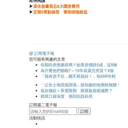
延伸閱讀
▶
退休規畫莫忘6大隱形費用
▶
定期5要點檢視 鞏固保險效益
@ 訂閱電子報
您可能有興趣的文章
你期待房價暴跌嗎？如果房價跌5成，這5種
為什麼他們都能7～10年就還完房貸？3個
「我有房子住，餓不死就好！」領26K年輕
「公告土地現值調漲」跟你繳的地價稅無關！
低自備款＋長寬限期 購屋族真能減壓？
精算口袋深度 挑到抗跌好房
訂閱週二電子報
訂閱
活動快訊