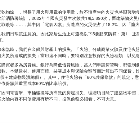
天乾物燥」，增長了用火與用電的使用量，故不慎產生的火災也將跟著增
防署統計，2022年全國火災發生次數共1萬5,890次，而建築物火災就有
暖等……，其中因「電氣因素」所造成的火災便占了18.2%、因「爐火
我們日常該注意的。因此家居生活上可遵循以下5要點來防範：第1，正
慎。
險來臨時，我們在金錢與財產上的損失。「火險」分成商業火險及住宅火險
因火災所造成的損失；當用途不同時，要特別注意投保的火險種類，以免
其購買者多為房貸族。銀行為降低借貸風險，當人們申請房貸時，都強制
數、本體建材、使用面積、裝潢成本與保險金額等而計算出不同保費，比如
造價＋建築物裝潢總價）。其中，住宅火險有「60%共保條款」的規定，
會依保額與重置成本60%的比率賠償。
了因閃電雷擊、車輛碰撞等所導致的房屋損失。理賠項目除了建築物本體
宅火險內容不同使費用有所不同，投保前務必細看，不可大意。