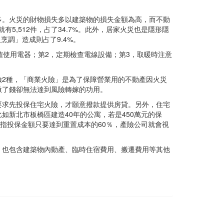
多。火災的財物損失多以建築物的損失金額為高，而不動
5,512件，占了34.7%。此外，居家火災也是隱形隱
烹調」造成則占了9.4%。
確使用電器；第2，定期檢查電線設備；第3，取暖時注意
2種，「商業火險」是為了保障營業用的不動產因火災
繳了錢卻無法達到風險轉嫁的功用。
要求先投保住宅火險，才願意撥款提供房貸。另外，住宅
新北市板橋區建造40年的公寓，若是450萬元的保
意指投保金額只要達到重置成本的60％，產險公司就會視
，也包含建築物內動產、臨時住宿費用、搬遷費用等其他