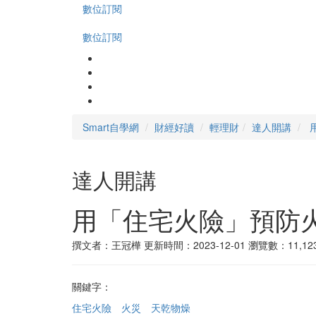
數位訂閱
數位訂閱
Smart自學網
財經好讀
輕理財
達人開講
達人開講
用「住宅火險」預防
撰文者：王冠樺
更新時間：2023-12-01
瀏覽數：11,12
關鍵字：
住宅火險
火災
天乾物燥