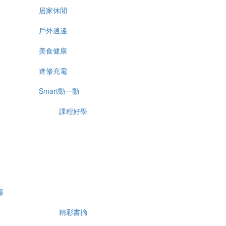
居家休閒
戶外逍遙
美食健康
進修充電
Smart動一動
課程好學
報
精彩書摘