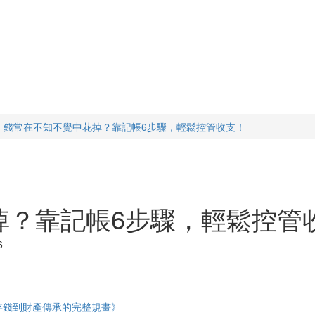
錢常在不知不覺中花掉？靠記帳6步驟，輕鬆控管收支！
掉？靠記帳6步驟，輕鬆控管
6
存錢到財產傳承的完整規畫》