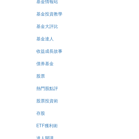
基金情報站
基金投資教學
基金大評比
基金達人
收益成長故事
債券基金
股票
熱門股點評
股票投資術
存股
ETF獲利術
達人開講