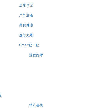
居家休閒
戶外逍遙
美食健康
進修充電
Smart動一動
課程好學
報
精彩書摘