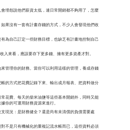
人會埋怨說他們薪資太低，連日常開銷都不夠用了，怎麼
。如果沒有一套有計畫存錢的方式，不少人會發現他們收
沒有為自己訂定一些財務目標，也缺乏有計畫地控制自己
的收入來看，應該要存下更多錢、擁有更多資產才對。
地來管理你的財務。當你可以利用這樣的管理，養成存錢
記帳的方式把花費記錄下來、輸出成月報表、把資料做分
日常花費、每天的柴米油鹽等這些基本開銷外，同時又能
依據你的可運用財務資源來進行。
收支現況：是財務健全？還是尚有未清償的負債需要處
絕對不是只有機械化的重複記流水帳而已，這些資料必須