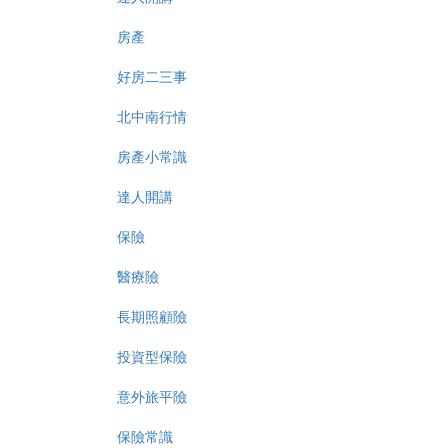
房產
好房二三事
北中南行情
房產小常識
達人開講
保險
醫療險
長期照顧險
投資型保險
意外旅平險
保險常識