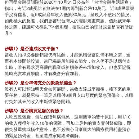
但再從金融研訓院於2020年10月31日公布的「台灣金融生活調查」
指出，有近2成受訪者無法在1週內籌到新台幣10萬元、近3成民眾幾
乎沒有儲蓄、近5成家庭年收入低於80萬元，呈現入不敷出的情況。
如此極大的反差，我們更審思台灣人的理財規畫問題。值此歲末年
終之際，建議可依循以下4個步驟，檢視自己的理財規畫是否有所提
升？
步驟1》是否達成收支平衡？
當收入扣掉必要開銷後仍有結餘，才能累積儲蓄以備不時之需，進
而有本錢開始投資。當已竭盡所能縮衣節食，收入仍不足以應付支
出時，唯有尋求更高薪的職業或斜槓兼差來增加收入。但也要記得
隨時充實本質學能，才有機會升官加薪。
步驟2》是否準備充分的緊急預備金？
沒有人可以預知明天會如何展開，當收支達成平衡後，接下來的重
要任務，就是累積一筆足以應付6個月支出額度的緊急預備金，以應
付突如其來的收入中斷或緊急開銷。
步驟3》是否購買足額的保險？
人吃五穀雜糧，無法保證無病無恙，運用簡單的雙十原則，用1/10
的收入獲得年收入10倍的保障，再加上足夠的實支實付醫療險，即
便突發重病或橫生意外，也不必擔心日漸龐大的醫療費用耗盡預存
的緊急預備金，甚至造成家庭經濟崩解。