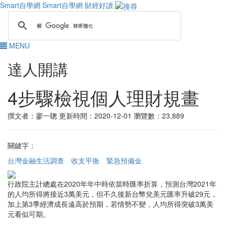
Smart自學網
Smart自學網 財經好讀
MENU
達人開講
4步驟檢視個人理財規畫
撰文者：廖一聰
更新時間：2020-12-01
瀏覽數：23,889
關鍵字：
台灣金融生活調查
收支平衡
緊急預備金
行政院主計總處在2020年年中時依當時匯率折算，預測台灣2021年
的人均所得將接近3萬美元，但不久後新台幣兌美元匯率升破29元，
加上第3季經濟成長遠高於預期，若情勢不變，人均所得突破3萬美
元看似可期。