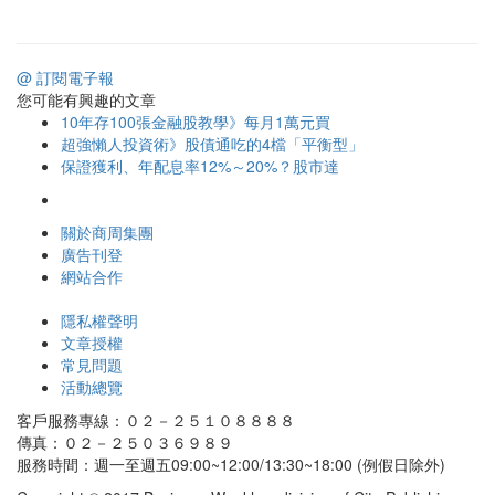
@ 訂閱電子報
您可能有興趣的文章
10年存100張金融股教學》每月1萬元買
超強懶人投資術》股債通吃的4檔「平衡型」
保證獲利、年配息率12%～20%？股市達
關於商周集團
廣告刊登
網站合作
隱私權聲明
文章授權
常見問題
活動總覽
客戶服務專線：０２－２５１０８８８８
傳真：０２－２５０３６９８９
服務時間：週一至週五09:00~12:00/13:30~18:00 (例假日除外)