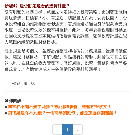
步驟4》是否訂定適合的投資計畫？
沒有明確的財務目標，就無法制定詳細的投資策略，更別奢望能夠
實現夢想。目標有大小、有遠近，切記量力而為，勿貪快圖大，否
則投資組合的預期報酬看似漂亮，若風險遠超過自身所能夠承受的
限度，徒增投資失敗的機率與挫折。此外，每年要檢視理財目標是
否因收支狀況改善或家庭結構改變而需要調整，確保投資計畫在能
力範圍內繼續緊貼財務目標。
理財規畫是每個人一生都必須整理和檢視的財務規畫，從釐清價值
觀、確認財務目標、了解現狀、盤點擁有的資源，到檢視可能面臨
的限制，在健全的收支管理下，做好風險、投資、稅務與傳承等各
種規畫，才有機會達成人生各個階段的夢想與願望！
小檔案＿廖一聰
延伸閱讀
▶
錢常在不知不覺中花掉？靠記帳6步驟，輕鬆控管收支！
▶
煩惱總是存不到錢？一個簡單的動作，卻是加速存錢關鍵！
«
1
»