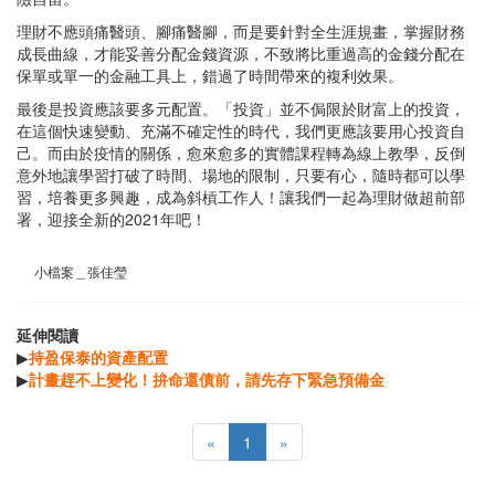
理財不應頭痛醫頭、腳痛醫腳，而是要針對全生涯規畫，掌握財務
成長曲線，才能妥善分配金錢資源，不致將比重過高的金錢分配在
保單或單一的金融工具上，錯過了時間帶來的複利效果。
最後是投資應該要多元配置。「投資」並不侷限於財富上的投資，
在這個快速變動、充滿不確定性的時代，我們更應該要用心投資自
己。而由於疫情的關係，愈來愈多的實體課程轉為線上教學，反倒
意外地讓學習打破了時間、場地的限制，只要有心，隨時都可以學
習，培養更多興趣，成為斜槓工作人！讓我們一起為理財做超前部
署，迎接全新的2021年吧！
小檔案＿張佳瑩
延伸閱讀
▶
持盈保泰的資產配置
▶
計畫趕不上變化！拚命還債前，請先存下緊急預備金
«
1
»