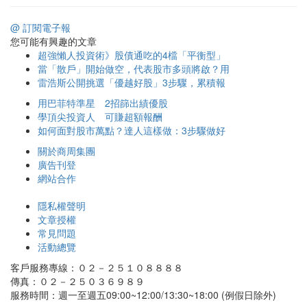
@ 訂閱電子報
您可能有興趣的文章
超強懶人投資術》股債通吃的4檔「平衡型」
當「散戶」開始做空，代表股市多頭將啟？用
雷浩斯公開挑選「優越好股」3步驟，累積報
用巴菲特準星 2招篩出績優股
學頂尖投資人 可賺超額報酬
如何面對股市萬點？達人這樣做：3步驟做好
關於商周集團
廣告刊登
網站合作
隱私權聲明
文章授權
常見問題
活動總覽
客戶服務專線：０２－２５１０８８８８
傳真：０２－２５０３６９８９
服務時間：週一至週五09:00~12:00/13:30~18:00 (例假日除外)