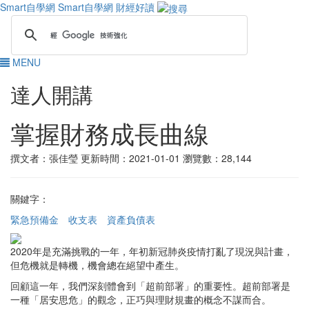
Smart自學網
Smart自學網 財經好讀
MENU
達人開講
掌握財務成長曲線
撰文者：張佳瑩
更新時間：2021-01-01
瀏覽數：28,144
關鍵字：
緊急預備金
收支表
資產負債表
2020年是充滿挑戰的一年，年初新冠肺炎疫情打亂了現況與計畫，
但危機就是轉機，機會總在絕望中產生。
回顧這一年，我們深刻體會到「超前部署」的重要性。超前部署是
一種「居安思危」的觀念，正巧與理財規畫的概念不謀而合。