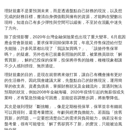
理財規畫不是要預測未來，而是透過盤點自己財務的現況，以及想
完成的財務目標，釐清自身價值觀與擁有的資源，才能夠在變數出
現時，知道自己有多少彈性與空間可以緩衝，不至於在混亂中迷失
了方向。
除了疫情影響，2020年台灣金融保險業也出現了重大變革。6月底因
應金管會新規範，要求保單回歸保障本質，年底又停售保證給付型
失能險，許多民眾都出現了「我該加買嗎？」、「該搶停售保單
嗎？」的疑慮。另外也有已規畫長照險的民眾，被業務員鼓吹「解
舊買新」，解約已投保的保單，投保將停售的險種，種種現象都讓
不少人感到徬徨、無所適從。
理財規畫的目的，是現在就替將來做打算，讓自己有機會擁有更好
的生活條件。因此我會建議大家，先盤點自己的財務現況，運用簡
單的收支表、資產負債表，掌握財務狀況及金錢流向，當遇到無法
預期的狀況，例如2008年金融海嘯、2020年疫情引起的無薪假或失
業時，才有緊急預備金可因應，並能從容調整步調，將衝擊降低。
其次是做到理財「斷捨離」，像是定期檢視保單，保單並非有錢就
可以買得到，還需考量體況、年齡與經濟負擔能力。若面臨「捨舊
買新」的問題，一定要想清楚自己的需求與負荷能力，倘若沒有全
盤考量，很有可能發生「解了舊卻買不了新」的窘況，只能被迫風
險自留。