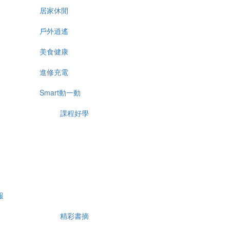
居家休閒
戶外逍遙
美食健康
進修充電
Smart動一動
課程好學
報
精彩書摘