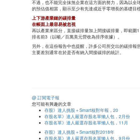
不過，也不能完全抹煞企業在這方面的努力，因為以全球經
的預估值相當，顯示至少有先達成近乎零增長的基礎目
上下游產業鏈的碳排量
在帳面上最容易被忽視
再以產業來區分，直接碳排量加上間接碳排量，即範圍1＋範
排名前3（以噸／百萬美元營收為排序依據）。
另外，在這份報告中也提醒，許多公司所交出的碳排報告
主要差別通常在於是否有納入間接碳排的統計。
@ 訂閱電子報
您可能有興趣的文章
存股》達人挑股＋Smart核對年報，20
存股名單》達人嚴選存股名單懶人包，2月份
存股名單》達人嚴選存股名單懶人包，11月
存股》達人挑股＋Smart核對2018年
存股名單》達人嚴選存股名單懶人包，9月份