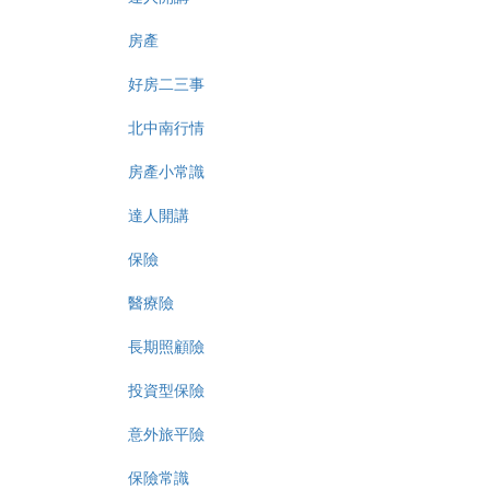
房產
好房二三事
北中南行情
房產小常識
達人開講
保險
醫療險
長期照顧險
投資型保險
意外旅平險
保險常識