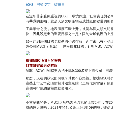
ESG
巴黎協定
碳排量
在近年非常受到重視的ESG（環境保護、社會責任與
有共識的主軸，就是人類文明產物造成對氣候變遷的影
工業革命之後，地表溫度不斷上升，被認為與人類文明產
快，因此設定出的重要目標之一是：限制全球氣溫的上
如何達到這個目標？就是減少碳排放，近年來已有不少
製公司MSCI（明晟），也根據此目標，針對MSCI ACWI I
根據MSCI於5月的報告
目前減碳成果仍有限
MSCI ACWI IMI指數含括全球9,300多家上
那麼，現在的狀況如何呢？其實不容樂觀。根據MSCI於
這些上市公司必須限制其溫室氣體（二氧化碳當量）的直接
這個可排放總量額度就會用光。
不容樂觀的是，MSCI這項指數所含括的上市公司，在20
成的較大減幅，2021年預估又會上升到109億噸，雖仍