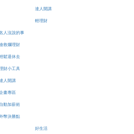
達人開講
輕理財
名人沒說的事
搶救爛理財
輕鬆退休去
理財小工具
達人開講
企畫專區
自動加薪術
外幣決勝點
好生活