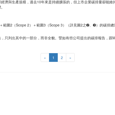
濟與生產規模，過去10年來是持續擴張的，但上市企業碳排量卻能維持平穩
標。
圍2（Scope 2）＋範圍3（Scope 3）（詳見圖2之➋、➌）的
，只列出其中的一部分，而非全貌。譬如有些公司提出的碳排報告，跟M
«
1
2
»