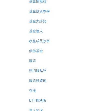
基金情報站
基金投資教學
基金大評比
基金達人
收益成長故事
債券基金
股票
熱門股點評
股票投資術
存股
ETF獲利術
達人開講