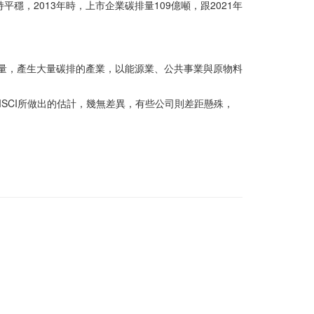
，2013年時，上市企業碳排量109億噸，跟2021年
碳排總量，產生大量碳排的產業，以能源業、公共事業與原物料
SCI所做出的估計，幾無差異，有些公司則差距懸殊，