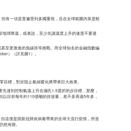
，但有一項是普遍受到多國重視，且在全球範圍內算是較
了幫地球降溫，或者說，至少先讓溫度上升的速度不要過
或甚至更激進的負碳排等挑戰。而全球知名的金融指數編
acker）（詳見圖1）。
達到淨零目標，對於阻止氣候暖化將帶來巨大效果。
要先達到控制氣溫上升在攝氏1.5度的初步目標，那麼，
，但以目前每年約110億噸的排放量，差不多再過5年多，
9%，但這僅是因新冠肺炎病毒帶來的全球大流行疫情，所造
果仍然有限。