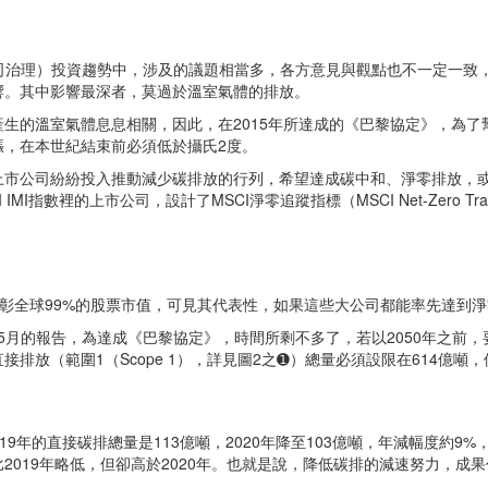
公司治理）投資趨勢中，涉及的議題相當多，各方意見與觀點也不一定一致
響。其中影響最深者，莫過於溫室氣體的排放。
生的溫室氣體息息相關，因此，在2015年所達成的《巴黎協定》，為
漲，在本世紀結束前必須低於攝氏2度。
上市公司紛紛投入推動減少碳排放的行列，希望達成碳中和、淨零排放，
MI指數裡的上市公司，設計了MSCI淨零追蹤指標（MSCI Net-Zero Tr
市公司，可表彰全球99%的股票市值，可見其代表性，如果這些大公司都能率先
5月的報告，為達成《巴黎協定》，時間所剩不多了，若以2050年之前，
排放（範圍1（Scope 1），詳見圖2之➊）總量必須設限在614億噸
19年的直接碳排總量是113億噸，2020年降至103億噸，年減幅度約
比2019年略低，但卻高於2020年。也就是說，降低碳排的減速努力，成