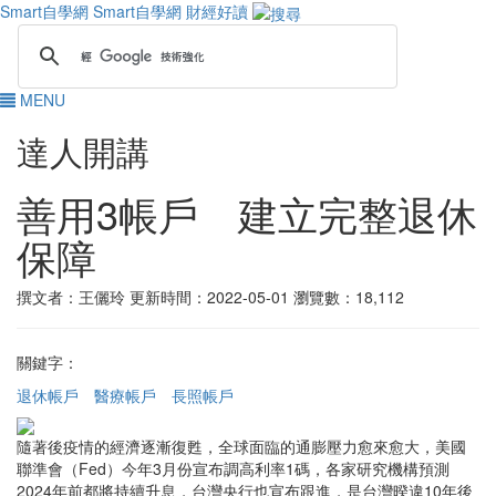
Smart自學網
Smart自學網 財經好讀
MENU
達人開講
善用3帳戶 建立完整退休
保障
撰文者：王儷玲
更新時間：2022-05-01
瀏覽數：18,112
關鍵字：
退休帳戶
醫療帳戶
長照帳戶
隨著後疫情的經濟逐漸復甦，全球面臨的通膨壓力愈來愈大，美國
聯準會（Fed）今年3月份宣布調高利率1碼，各家研究機構預測
2024年前都將持續升息，台灣央行也宣布跟進，是台灣暌違10年後