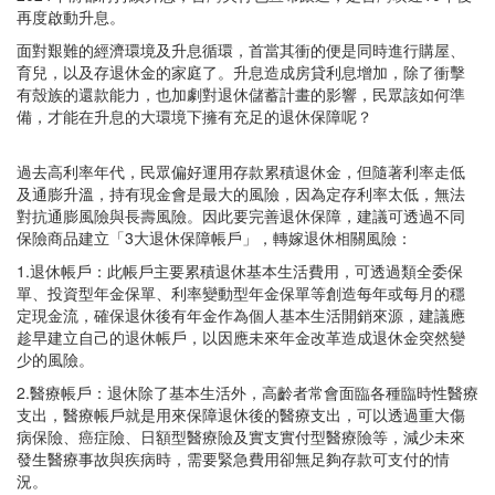
再度啟動升息。
面對艱難的經濟環境及升息循環，首當其衝的便是同時進行購屋、
育兒，以及存退休金的家庭了。升息造成房貸利息增加，除了衝擊
有殼族的還款能力，也加劇對退休儲蓄計畫的影響，民眾該如何準
備，才能在升息的大環境下擁有充足的退休保障呢？
過去高利率年代，民眾偏好運用存款累積退休金，但隨著利率走低
及通膨升溫，持有現金會是最大的風險，因為定存利率太低，無法
對抗通膨風險與長壽風險。因此要完善退休保障，建議可透過不同
保險商品建立「3大退休保障帳戶」，轉嫁退休相關風險：
1.退休帳戶：此帳戶主要累積退休基本生活費用，可透過類全委保
單、投資型年金保單、利率變動型年金保單等創造每年或每月的穩
定現金流，確保退休後有年金作為個人基本生活開銷來源，建議應
趁早建立自己的退休帳戶，以因應未來年金改革造成退休金突然變
少的風險。
2.醫療帳戶：退休除了基本生活外，高齡者常會面臨各種臨時性醫療
支出，醫療帳戶就是用來保障退休後的醫療支出，可以透過重大傷
病保險、癌症險、日額型醫療險及實支實付型醫療險等，減少未來
發生醫療事故與疾病時，需要緊急費用卻無足夠存款可支付的情
況。