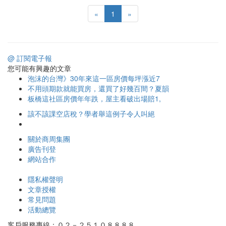
«
1
»
@ 訂閱電子報
您可能有興趣的文章
泡沫的台灣》30年來這一區房價每坪漲近7
不用頭期款就能買房，還買了好幾百間？夏韻
板橋這社區房價年年跌，屋主看破出場賠1,
該不該課空店稅？學者舉這例子令人叫絕
關於商周集團
廣告刊登
網站合作
隱私權聲明
文章授權
常見問題
活動總覽
客戶服務專線：０２－２５１０８８８８