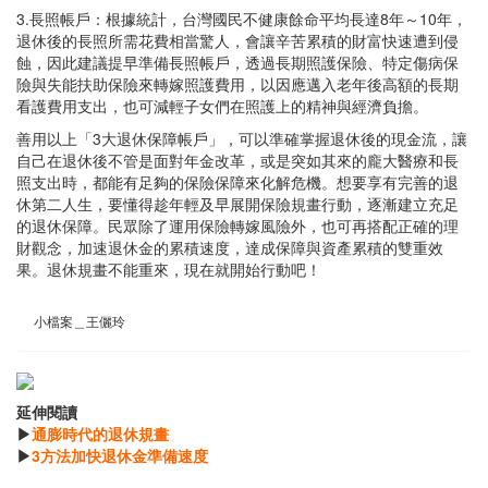
3.長照帳戶：根據統計，台灣國民不健康餘命平均長達8年～10年，
退休後的長照所需花費相當驚人，會讓辛苦累積的財富快速遭到侵
蝕，因此建議提早準備長照帳戶，透過長期照護保險、特定傷病保
險與失能扶助保險來轉嫁照護費用，以因應邁入老年後高額的長期
看護費用支出，也可減輕子女們在照護上的精神與經濟負擔。
善用以上「3大退休保障帳戶」，可以準確掌握退休後的現金流，讓
自己在退休後不管是面對年金改革，或是突如其來的龐大醫療和長
照支出時，都能有足夠的保險保障來化解危機。想要享有完善的退
休第二人生，要懂得趁年輕及早展開保險規畫行動，逐漸建立充足
的退休保障。民眾除了運用保險轉嫁風險外，也可再搭配正確的理
財觀念，加速退休金的累積速度，達成保障與資產累積的雙重效
果。退休規畫不能重來，現在就開始行動吧！
小檔案＿王儷玲
延伸閱讀
▶
通膨時代的退休規畫
▶
3方法加快退休金準備速度