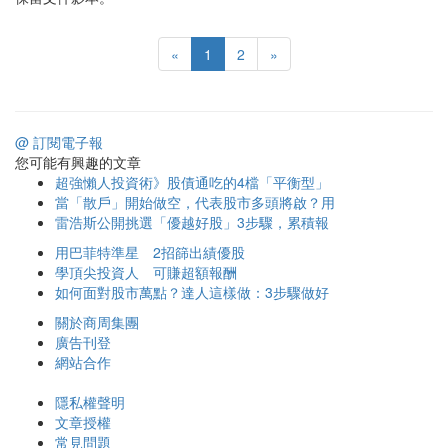
«
1
2
»
@ 訂閱電子報
您可能有興趣的文章
超強懶人投資術》股債通吃的4檔「平衡型」
當「散戶」開始做空，代表股市多頭將啟？用
雷浩斯公開挑選「優越好股」3步驟，累積報
用巴菲特準星 2招篩出績優股
學頂尖投資人 可賺超額報酬
如何面對股市萬點？達人這樣做：3步驟做好
關於商周集團
廣告刊登
網站合作
隱私權聲明
文章授權
常見問題