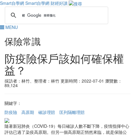
Smart自學網
Smart自學網 財經好讀
MENU
保險常識
防疫險保戶該如何確保權
益？
採訪者：林竹、整理者：林竹
更新時間：2022-07-01
瀏覽數：
89,124
關鍵字：
防疫險
高原期
確診理賠
匡列隔離理賠
隨著新冠肺炎（COVID-19）每日確診人數不斷下降，疫情指揮中心
評估已過了染疫高原期。但另一個高原期正悄然來臨，就是保險公