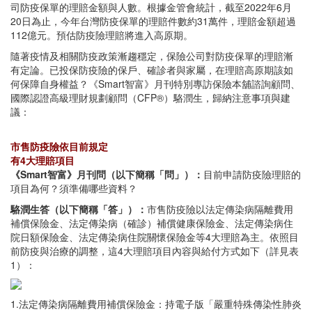
司防疫保單的理賠金額與人數。根據金管會統計，截至2022年6月
20日為止，今年台灣防疫保單的理賠件數約31萬件，理賠金額超過
112億元。預估防疫險理賠將進入高原期。
隨著疫情及相關防疫政策漸趨穩定，保險公司對防疫保單的理賠漸
有定論。已投保防疫險的保戶、確診者與家屬，在理賠高原期該如
何保障自身權益？《Smart智富》月刊特別專訪保險本舖諮詢顧問、
國際認證高級理財規劃顧問（CFP®）駱潤生，歸納注意事項與建
議：
市售防疫險依目前規定
有4大理賠項目
《Smart智富》月刊問（以下簡稱「問」）：
目前申請防疫險理賠的
項目為何？須準備哪些資料？
駱潤生答（以下簡稱「答」）：
市售防疫險以法定傳染病隔離費用
補償保險金、法定傳染病（確診）補償健康保險金、法定傳染病住
院日額保險金、法定傳染病住院關懷保險金等4大理賠為主。依照目
前防疫與治療的調整，這4大理賠項目內容與給付方式如下（詳見表
1）：
1.法定傳染病隔離費用補償保險金：持電子版「嚴重特殊傳染性肺炎