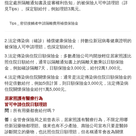
指定處所隔離通知書及提審權利告知」的被保險人可申請理賠（詳
見Tips）。採定額給付，例如理賠3萬元。
Tips＿密切接觸者申請隔離費用補償保險金
2.法定傳染病（確診）補償健康保險金：持數位新冠病毒健康證明的
被保險人可申請理賠，也採定額給付。
3.法定傳染病住院日額保險金：多數產險公司均開放輕症居家照護比
照住院日額給付，通常以隔離通知書上的隔離天數乘以日額保險
金，例如確診隔離7天，日額保險金3,000元，給付2萬1,000元。
4.法定傳染病住院關懷保險金：通常是法定傳染病住院日額保險金的
特定倍數給付，例如5倍計算，則日額保險金3,000元，法定傳染病
住院關懷保險金給付1萬5,000元。
居家照護有醫療行為
皆可申請住院日額理賠
問：
所有用藥都會給付嗎？
答：
金管會保險局之前曾表示，居家照護有醫療行為，不限定用哪
些新冠藥物都理賠。後來也有不少產險、壽險公司宣布只要是醫師
診斷開立的藥物，也比照住院日額理賠，但名稱通常會改為關懷