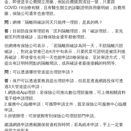
金。即便是非公費開立用藥，例如自費購買清冠一號，只要跟
COVID-19治療有關，且有醫生開立的診斷證明與用藥明細，自費用
藥，保險公司通常也會理賠。
問：
網傳「隔離與確診同天只能擇一理賠」是真的嗎？
答：
目前防疫保單理賠有「匡列隔離理賠」與「確診理賠」，若先
被匡列而後確診，這2種保險金通常都會理賠。
但網傳有保險公司表示，「若隔離與確診為同一天，不賠隔離只賠
確診」。對此金管會已在6月中旬表示，只要民眾可證明是被匡列後
再確診，即使發生在同一天也能申請2種保險金。至於舉證方式，可
提出有註明時間點的隔離簡訊，或與確診者最後接觸的時間等。
問：
可以透過哪些管道提出理賠申請？
答：
保戶可以透過業務員提出理賠申請，但若是透過網路投保可透
過3大管道提出申請：
1.網路或App理賠：若保險公司推出數位理賠服務，可上傳相關資料
電子檔申請理賠。
2.服務中心臨櫃申請：可攜帶申請文件，親至保險公司服務中心臨櫃
申請。
3.掛號辦理：可掛號郵寄到保險公司理賠部門申請。
建議網路申請應截圖保留過程與時間；若為紙本申請，手上一定要
保留文件影本。