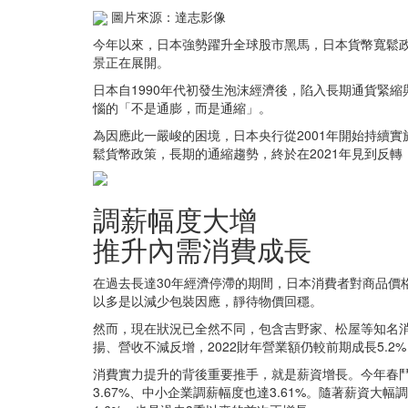
圖片來源：達志影像
今年以來，日本強勢躍升全球股市黑馬，日本貨幣寬鬆
景正在展開。
日本自1990年代初發生泡沫經濟後，陷入長期通貨緊
惱的「不是通膨，而是通縮」。
為因應此一嚴峻的困境，日本央行從2001年開始持續
鬆貨幣政策，長期的通縮趨勢，終於在2021年見到反轉
調薪幅度大增
推升內需消費成長
在過去長達30年經濟停滯的期間，日本消費者對商品
以多是以減少包裝因應，靜待物價回穩。
然而，現在狀況已全然不同，包含吉野家、松屋等知名消
揚、營收不減反增，2022財年營業額仍較前期成長5
消費實力提升的背後重要推手，就是薪資增長。今年春鬥
3.67%、中小企業調薪幅度也達3.61%。隨著薪資