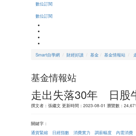
數位訂閱
數位訂閱
Smart自學網
財經好讀
基金
基金情報站
基金情報站
走出失落30年 日股
撰文者：張繼文
更新時間：2023-08-01
瀏覽數：24,67
關鍵字：
通貨緊縮
日經指數
消費實力
調薪幅度
內需消費