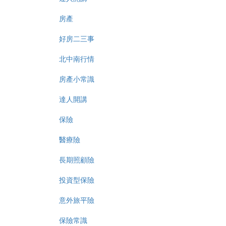
房產
好房二三事
北中南行情
房產小常識
達人開講
保險
醫療險
長期照顧險
投資型保險
意外旅平險
保險常識