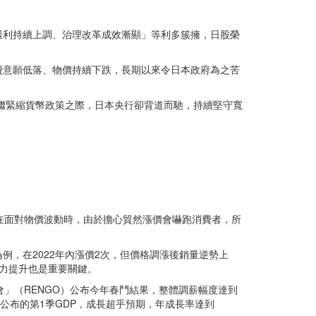
獲利持續上調、治理改革成效漸顯」等利多簇擁，日股榮
消費意願低落、物價持續下跌，長期以來令日本政府為之苦
相繼緊縮貨幣政策之際，日本央行卻背道而馳，持續堅守寬
在面對物價波動時，由於擔心貿然漲價會嚇跑消費者，所
，在2022年內漲價2次，但價格調漲後銷量逆勢上
實力提升也是重要關鍵。
」（RENGO）公布今年春鬥結果，整體調薪幅度達到
府公布的第1季GDP，成長超乎預期，年成長率達到