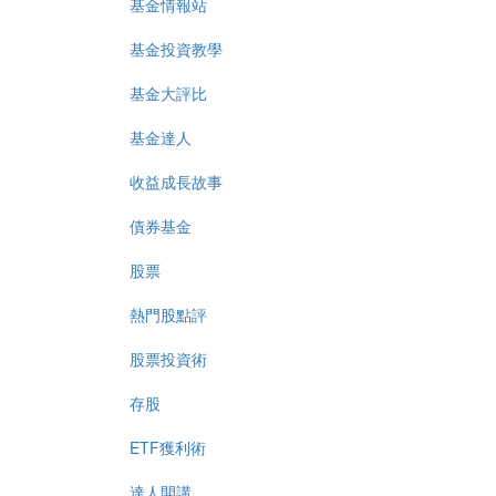
基金情報站
基金投資教學
基金大評比
基金達人
收益成長故事
債券基金
股票
熱門股點評
股票投資術
存股
ETF獲利術
達人開講