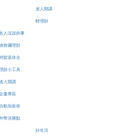
達人開講
輕理財
名人沒說的事
搶救爛理財
輕鬆退休去
理財小工具
達人開講
企畫專區
自動加薪術
外幣決勝點
好生活