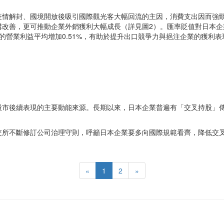
疫情解封、國境開放後吸引國際觀光客大幅回流的主因，消費支出因而強
改善，更可推動企業外銷獲利大幅成長（詳見圖2）。匯率貶值對日本企業獲
的營業利益平均增加0.51%，有助於提升出口競爭力與挹注企業的獲利
股市後續表現的主要動能來源。長期以來，日本企業普遍有「交叉持股」
交所不斷修訂公司治理守則，呼籲日本企業要多向國際規範看齊，降低交
«
1
2
»