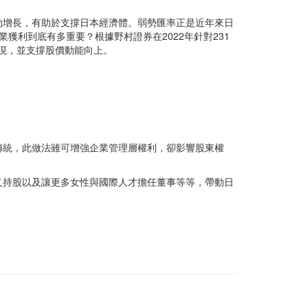
勁增長，有助於支撐日本經濟體。弱勢匯率正是近年來日
利到底有多重要？根據野村證券在2022年針對231
表現，並支撐股價動能向上。
傳統，此做法雖可增強企業管理層權利，卻影響股東權
叉持股以及讓更多女性與國際人才擔任董事等等，帶動日