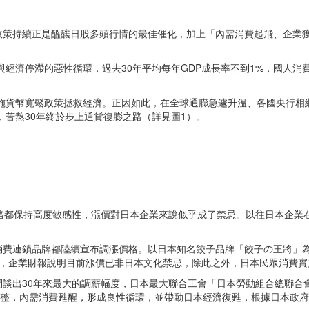
政策持續正是醞釀日股多頭行情的最佳催化，加上「內需消費起飛、企業
縮與經濟停滯的惡性循環，過去30年平均每年GDP成長率不到1%，國人
實施貨幣寬鬆政策拯救經濟。正因如此，在全球通膨急遽升溫、各國央行
，苦熬30年終於步上通貨復膨之路（詳見圖1）。
價格都保持高度敏感性，漲價對日本企業來說似乎成了禁忌。以往日本企業
費連鎖品牌都陸續宣布調漲價格。以日本知名餃子品牌「餃子の王將」為例
.2%，企業財報說明目前漲價已非日本文化禁忌，除此之外，日本民眾消費
談出30年來最大的調薪幅度，日本最大聯合工會「日本勞動組合總聯合會
大幅調整，內需消費甦醒，形成良性循環，並帶動日本經濟復甦，根據日本政