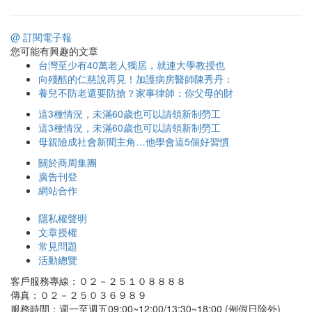
@ 訂閱電子報
您可能有興趣的文章
台灣至少有40萬老人獨居，就連大學教授也
向殘酷的仁慈說再見！加護病房醫師陳秀丹：
養兒不防老還要防搶？家事律師：你父母的財
這3種情況，未滿60歲也可以請領新制勞工
這3種情況，未滿60歲也可以請領新制勞工
母親險成社會新聞主角…他學會這5個好習慣
關於商周集團
廣告刊登
網站合作
隱私權聲明
文章授權
常見問題
活動總覽
客戶服務專線：０２－２５１０８８８８
傳真：０２－２５０３６９８９
服務時間：週一至週五09:00~12:00/13:30~18:00 (例假日除外)