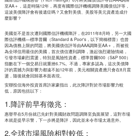
至AA＋，這是時隔12年，再度有國際信評機構調降美國債信評等，
這波美債降評會有後遺症嗎？又會對美債、美股等美元資產造成什
麼影響？
美國並不是首次遭到國際信評機構降評，在2011年8月時，另一大國
際信評機構—標準普爾（Standard & Poor's，以下簡稱標普）也曾
因為債務上限的問題，將美國債信評等由AAA調降至AA＋，而被視
為全球信用最佳的美國，首次債信遭到調降，激起強烈避險情緒，
引發市場劇烈震盪，特別是風險性資產，標準普爾500（S&P 500）
指數在下一個交易日就重挫6.7%。不過，專家多認為，這次美債降
評的震撼力與影響力都遠不如12年前，美元相關資產應只會在8月震
盪，隨後就會回歸基本面表現。
安聯投信海外投資首席許家豪指出，此次降評對於市場影響力較
低，原因包括以下：
1.降評前早有徵兆：
惠譽早在5月份就已先針對美國財政問題調降至負面展望，這對市場
本就是提早示警，下一步將是降評，因此並未令市場太過意外。
2.全球市場風險相對較低：