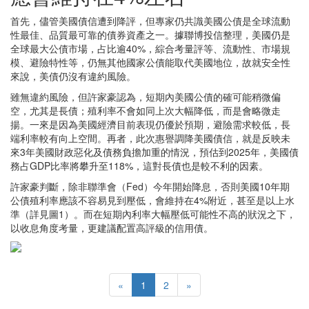
首先，儘管美國債信遭到降評，但專家仍共識美國公債是全球流動
性最佳、品質最可靠的債券資產之一。據聯博投信整理，美國仍是
全球最大公債市場，占比逾40%，綜合考量評等、流動性、市場規
模、避險特性等，仍無其他國家公債能取代美國地位，故就安全性
來說，美債仍沒有違約風險。
雖無違約風險，但許家豪認為，短期內美國公債的確可能稍微偏
空，尤其是長債；殖利率不會如同上次大幅降低，而是會略微走
揚。一來是因為美國經濟目前表現仍優於預期，避險需求較低，長
端利率較有向上空間。再者，此次惠譽調降美國債信，就是反映未
來3年美國財政惡化及債務負擔加重的情況，預估到2025年，美國債
務占GDP比率將攀升至118%，這對長債也是較不利的因素。
許家豪判斷，除非聯準會（Fed）今年開始降息，否則美國10年期
公債殖利率應該不容易見到壓低，會維持在4%附近，甚至是以上水
準（詳見圖1）。而在短期內利率大幅壓低可能性不高的狀況之下，
以收息角度考量，更建議配置高評級的信用債。
«
1
2
»