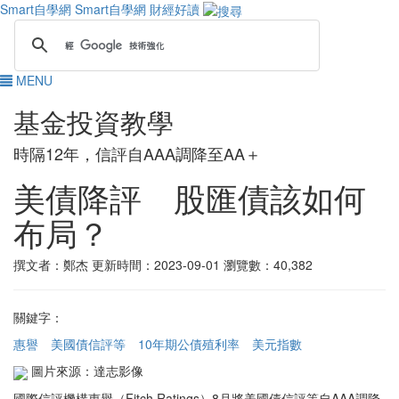
Smart自學網
Smart自學網 財經好讀
MENU
基金投資教學
時隔12年，信評自AAA調降至AA＋
美債降評 股匯債該如何
布局？
撰文者：鄭杰
更新時間：2023-09-01
瀏覽數：40,382
關鍵字：
惠譽
美國債信評等
10年期公債殖利率
美元指數
圖片來源：達志影像
國際信評機構惠譽（Fitch Ratings）8月將美國債信評等自AAA調降