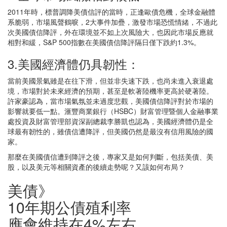
2011年時，標普調降美債信評的當時，正逢歐債危機，全球金融體
系脆弱，市場風聲鶴唳，2大事件加疊，激發市場恐慌情緒，不過此
次美國債信降評，外在環境並不如上次風險大，也因此市場反應就
相對和緩，S&P 500指數在美國債信降評隔日僅下跌約1.3%。
3.美國經濟體仍具韌性：
當前美國景氣雖是在往下滑，但並非失速下跌，也尚未進入衰退處
境，市場對於未來經濟的預期，甚至是軟著陸機率更高於硬著陸。
許家豪認為，當市場氣氛並未過度悲觀，美國債信降評對於市場的
影響就要低一點。滙豐商業銀行（HSBC）財富管理暨個人金融事業
處投資及財富管理部資深副總裁李勝凱也認為，美國經濟體仍是全
球最有韌性的，雖債信遭降評，但美國仍然是最沒有信用風險的國
家。
那麼在美國債信遭到降評之後，專家又是如何判斷，包括美債、美
股，以及美元等相關資產的後續走勢呢？又該如何布局？
美債》
10年期公債殖利率
應會維持在4%左右