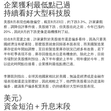
企業獲利最低點已過
持續看好大型科技股
美股8月表現也略微偏空，截至8月23日，約下跌3.3%。許家豪觀
察，調降信評事件後，美股雖下跌，但美股在此之前，今年已漲約
20%，因此8月的下跌更像是藉機獲利了結。
但在8月震盪之後，許家豪對於美股後市還是偏多看待，因為只要美
國經濟沒有硬著陸，那麼股票就會回歸基本面表現，而美國製造業
庫存從前年開始調整，至目前製造業庫存狀況已經多有改善，若下
半年旺季表現不俗，庫存回復低水位是有機會的。除此之外，目前
市場對於美股獲利預估，為下半年優於上半年，明年優於今年，所
以從此時間點往後看，企業獲利最低點應已過。
李勝凱則指出，全球其他國家相比於美國，無論是經濟或是金融市
場表現都還是沒那麼好，因此相較之下，他們對美股看法仍是溫和
偏多，建議客戶偏多配置美股，仍持續看好大型科技股表現。
美元》
資金短泊＋升息末段