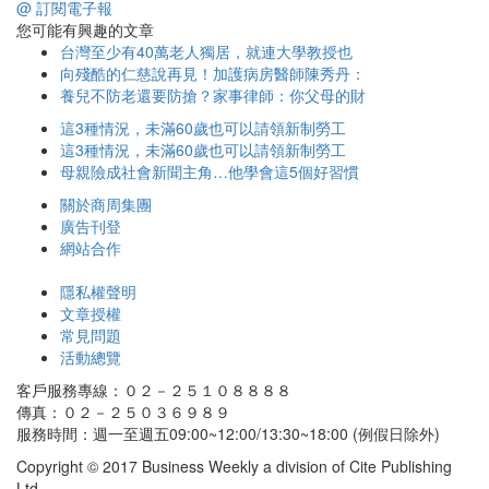
@ 訂閱電子報
您可能有興趣的文章
台灣至少有40萬老人獨居，就連大學教授也
向殘酷的仁慈說再見！加護病房醫師陳秀丹：
養兒不防老還要防搶？家事律師：你父母的財
這3種情況，未滿60歲也可以請領新制勞工
這3種情況，未滿60歲也可以請領新制勞工
母親險成社會新聞主角…他學會這5個好習慣
關於商周集團
廣告刊登
網站合作
隱私權聲明
文章授權
常見問題
活動總覽
客戶服務專線：０２－２５１０８８８８
傳真：０２－２５０３６９８９
服務時間：週一至週五09:00~12:00/13:30~18:00 (例假日除外)
Copyright © 2017 Business Weekly a division of Cite Publishing
Ltd