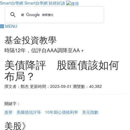
Smart自學網
Smart自學網 財經好讀
MENU
基金投資教學
時隔12年，信評自AAA調降至AA＋
美債降評 股匯債該如何
布局？
撰文者：鄭杰
更新時間：2023-09-01
瀏覽數：40,382
關鍵字：
惠譽
美國債信評等
10年期公債殖利率
美元指數
美股》