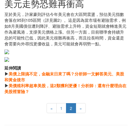
美元走勢恐難再衝高
至於美元，許家豪則評估今年美元會在大區間震盪，預估美元指數
會落在95到105區間（詳見圖2）。這是因為當市場有避險需求，例
如8月美國債信遭到降評、避險需求上升時，資金短期就會轉進美元
作為避風港，支撐美元價格上漲。但另一方面，目前聯準會持續升
息的可能性已低，因此美元很難再衝高，而且拉長時間，資金還是
會需要向外尋找更優收益，美元可能就會再弱勢一點。
延伸閱讀
▶
美債上限搞不定，金融末日來了嗎？分析師一文解答美元、美股
和黃金後市
▶
美債殖利率超車美股，這2類獲利更優！分析師：還有什麼理由在
美股裡冒險？
«
1
2
»