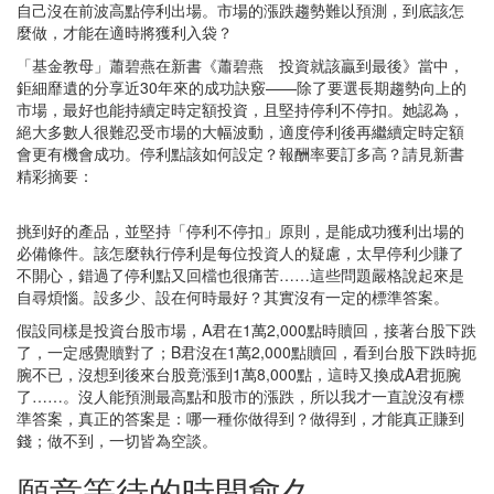
自己沒在前波高點停利出場。市場的漲跌趨勢難以預測，到底該怎
麼做，才能在適時將獲利入袋？
「基金教母」蕭碧燕在新書《蕭碧燕 投資就該贏到最後》當中，
鉅細靡遺的分享近30年來的成功訣竅——除了要選長期趨勢向上的
市場，最好也能持續定時定額投資，且堅持停利不停扣。她認為，
絕大多數人很難忍受市場的大幅波動，適度停利後再繼續定時定額
會更有機會成功。停利點該如何設定？報酬率要訂多高？請見新書
精彩摘要：
挑到好的產品，並堅持「停利不停扣」原則，是能成功獲利出場的
必備條件。該怎麼執行停利是每位投資人的疑慮，太早停利少賺了
不開心，錯過了停利點又回檔也很痛苦……這些問題嚴格說起來是
自尋煩惱。設多少、設在何時最好？其實沒有一定的標準答案。
假設同樣是投資台股市場，A君在1萬2,000點時贖回，接著台股下跌
了，一定感覺贖對了；B君沒在1萬2,000點贖回，看到台股下跌時扼
腕不已，沒想到後來台股竟漲到1萬8,000點，這時又換成A君扼腕
了……。沒人能預測最高點和股市的漲跌，所以我才一直說沒有標
準答案，真正的答案是：哪一種你做得到？做得到，才能真正賺到
錢；做不到，一切皆為空談。
願意等待的時間愈久