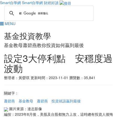
Smart自學網
Smart自學網 財經好讀
MENU
基金投資教學
基金教母蕭碧燕教你投資如何贏到最後
設定3大停利點 安穩度過
波動
整理者：黃嫈琪
更新時間：2023-11-01
瀏覽數：35,841
關鍵字：
蕭碧燕
基金教母
蕭碧燕 投資就該贏到最後
圖片來源：達志影像
編按：2023年8月後，美股及台股都無力上攻，這時總有投資人後悔