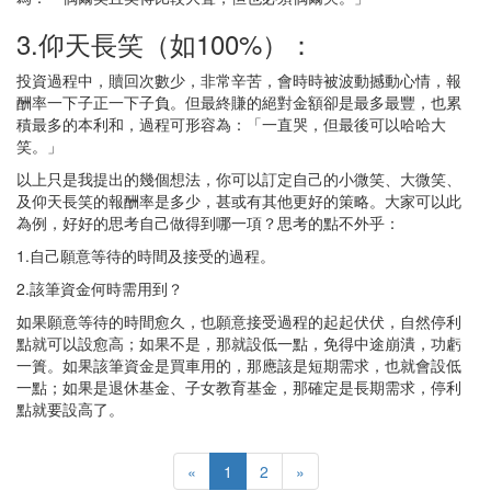
3.仰天長笑（如100%）：
投資過程中，贖回次數少，非常辛苦，會時時被波動撼動心情，報
酬率一下子正一下子負。但最終賺的絕對金額卻是最多最豐，也累
積最多的本利和，過程可形容為：「一直哭，但最後可以哈哈大
笑。」
以上只是我提出的幾個想法，你可以訂定自己的小微笑、大微笑、
及仰天長笑的報酬率是多少，甚或有其他更好的策略。大家可以此
為例，好好的思考自己做得到哪一項？思考的點不外乎：
1.自己願意等待的時間及接受的過程。
2.該筆資金何時需用到？
如果願意等待的時間愈久，也願意接受過程的起起伏伏，自然停利
點就可以設愈高；如果不是，那就設低一點，免得中途崩潰，功虧
一簣。如果該筆資金是買車用的，那應該是短期需求，也就會設低
一點；如果是退休基金、子女教育基金，那確定是長期需求，停利
點就要設高了。
«
1
2
»