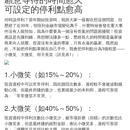
可設定的停利點愈高
何時該停利？當年開始投資時，我與大家一樣都在想這個問題，但
歷經了近30年，領悟到金融市場變化萬千，什麼時候會發生重大事
件沒有人能預知，我為什麼要為一個沒有答案的問題困擾呢！投資
應該是先賺到錢，再想辦法賺多一點，歷經長久的時間都是贏家後
再來向人炫耀。投資沒有永遠的專家，只有永遠的贏家。既然如
此，不如把停利點掌握在自己手中。我會把停利點分為3個程度——
小微笑、大微笑、仰天長笑（詳見表1）：
1.小微笑（如15%～20%）：
投資過程中可以常常停利，因此贖回次數多、過程較不會被波動撼
動心情。但最終所賺的最少，也累積最少的本利和，過程可形容
為：「常常微笑不常哭。」
2.大微笑（如40%～50%）：
投資過程中停利次數比小微笑少，被市場折磨（回檔）的次數也比
小微笑多，但是最終賺的絕對金額，會比小微笑多，過程可形容
為：「偶爾笑且笑得比較大聲，但也必須偶爾哭。」