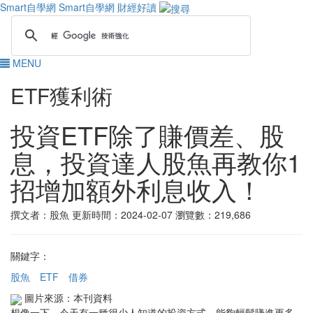
Smart自學網
Smart自學網 財經好讀
MENU
ETF獲利術
投資ETF除了賺價差、股
息，投資達人股魚再教你1
招增加額外利息收入！
撰文者：股魚
更新時間：2024-02-07
瀏覽數：219,686
關鍵字：
股魚
ETF
借券
圖片來源：本刊資料
想像一下，今天有一種很少人知道的投資方式，能夠輕鬆賺進更多