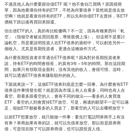
不過其他人為什麼要跟你借ETF 呢？他不會自己買嗎？原因很簡
單，因為他看壞你持有的ETF，不然為何要借券？當然就是借去放
空啊！他就是看衰你持有的ETF，所以先和你借ETF去賣掉，等ETF
價格下跌以後再買回來歸還。
但出借ETF的人，真的有比較傻嗎？不一定，因為有種東西叫「軋
空」（指做空者被迫買回股票，導致股價上漲）。但這裡不是要討
論軋空，而是要說明投資人在ETF借券的過程中，可以創造另外一
個收入。尤其是長期投資者，更適合這種操作方式。
為什麼長期投資者非常適合ETF借券呢？因為對於長期投資者來
說，持有ETF的時間會很長，約莫有3年～5年的時間。那在這段期
間，如果只有領取現金股利，沒有其他的收入，會很可惜。這時，
就可以透過ETF借券來賺取額外的收入。
下面就來說一下，這個ETF借券到底是怎麼一回事。為什麼會有ETF
借券這件事情發生呢？就是因為市場上有人在看多，同時也有人在
看空。那看多跟看空的人，會有不同的做法——看多的人會買進
ETF，看空的人則會賣掉ETF放空。可是，兩邊的願望不一定可以滿
足，假如ETF都被看多的人買走了，那看空的人可以去哪裡放空？
以前ETF想要放空，就只能做一件事：要先打電話問券商手上有沒
有券？券商如果有券的話，就可以先借來放空。那以前是跟券商
借，可是現在除了可以跟券商借，也可以跟投資人借。