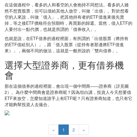
在這個過程中，看多的人和看空的人會抱持不同想法。看多的人雖
然不想賣股票，但可以借給其他人放空，叫做「出借」。對於想看
空的人來說，叫做「借入」，把其他持有者的ETF借進來後先賣
掉，等之後ETF價格符合預期時，再買新的歸還。當然，借入ETF的
人要付出一點代價，也就是所謂的「借券收入」。
也就是說，在ETF借券的過程裡面，有所謂的「出借股票（將持有
的ETF借給別人）」，跟「借入股票（從持有者那邊將ETF借進
來）」，兩個不同的做法，這就是一般所說的「雙向借券」。
選擇大型證券商，更有借券機
會
那在這個借券的過程裡面，會出現一個中間商——證券商（詳見圖
2）。為什麼中間商會是證券商呢？因為坦白講，投資人今天想要借
ETF來放空，怎麼知道誰手上有ETF呢？只有證券商知道，也只有它
才能夠幫投資人去撮合。
«
1
2
»