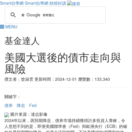
Smart自學網
Smart自學網 財經好讀
MENU
基金達人
美國大選後的債市走向與
風險
撰文者：曾淑雲
更新時間：2024-12-01
瀏覽數：133,340
關鍵字：
債券
降息
Fed
圖片來源：達志影像
2024年以來，因預期降息，債券市場持續獲得許多投資人青睞，令
人意想不到的是，即便美國聯準會（Fed）與歐洲央行（ECB）的確
如外界預期開始降息，但過去這段時間，不論美國或歐洲國家的政