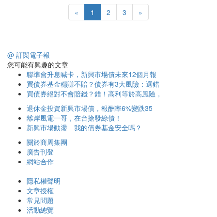
«
1
2
3
»
@ 訂閱電子報
您可能有興趣的文章
聯準會升息喊卡，新興市場債未來12個月報
買債券基金穩賺不賠？債券有3大風險：選錯
買債券絕對不會賠錢？錯！高利等於高風險，
退休金投資新興市場債，報酬率6%變跌35
離岸風電一哥，在台搶發綠債！
新興市場動盪 我的債券基金安全嗎？
關於商周集團
廣告刊登
網站合作
隱私權聲明
文章授權
常見問題
活動總覽