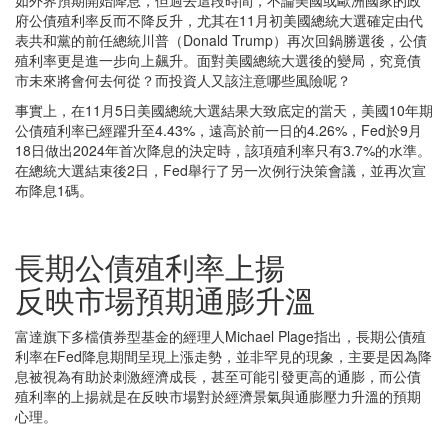
府公債殖利率反而不降反升，尤其在11月初美國總統大選確定由代
表共和黨的前任總統川普（Donald Trump）再次回鍋勝選後，公債
殖利率更是進一步向上飆升。面對美國總統大選後的變局，究竟債
市未來將會何去何從？而投資人又該注意哪些風險呢？
事實上，在11月5日美國總統大選結果大致底定的當天，美國10年期
公債殖利率已經躍升至4.43%，遠高於前一日的4.26%，Fed於9月
18日做出2024年首次降息的決定時，該項殖利率只有3.7%的水準。
在總統大選結束後2日，Fed舉行了另一次例行決策會議，並再次宣
布降息1碼。
長期公債殖利率上揚
反映市場預期通膨升溫
富達旗下多檔債券型基金的經理人Michael Plage指出，長期公債殖
利率在Fed降息期間呈現上漲走勢，並非罕見的現象，主要是因為降
息被視為有助於刺激經濟成長，甚至可能引發更高的通膨，而公債
殖利率的上揚就是在反映市場對於經濟景氣與通膨壓力升溫的預期
心理。