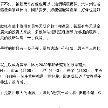
族群不錯、被動元件好像也可以，油價觸底反彈、汽車銷售谷
導體產業護國神山、國防資安、綠能儲能等產業，好像也是好
下動輒有數十位研究員每天研究數十種產業，甚至有每天基金
於廣大的投資人來說，多數無法達到這種團隊力爆棚的境界，
，真的沒辦法當「千手觀音」。
你手裡的槍只有一發子彈，當然應該小心謹慎、思考再三再扣
就足以成為贏家，比方2022年我研究過的股票南六
54）、南帝（2108）、元晶（6443）、長榮（2603）、中興
腳印，仔細在一個產業中挑選一檔好股。因為我知道「貪多嚼不
操盤法」很有感。
』是散戶最大的通病。」聽到A想買一些，看到B也不錯，C