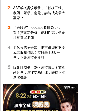
ABF載板需求爆發，「載板三雄」
欣興、景碩、南電，誰能成為最大
贏家？
「台版VT」009826將掛牌，快
買？艾蜜莉分析：便利性高，但要
注意這些細節
退休後需要金流，把市值型ETF換
成高股息好嗎？存股老手3點分
享：不會選擇高股息
緯創續成長，為何選擇賣出？艾蜜
莉分享：遵守交易紀律，靜待下次
進場機會