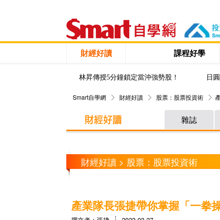
財經好讀
課程好學
林昇傳授5分鐘鎖定當沖強勢股！
日圓
Smart自學網
財經好讀
股票：股票投資術
雜誌
財經好讀 > 股票：股票投資術
產業隊長張捷帶你掌握「一拳
撰文者：張捷
2023-03-27