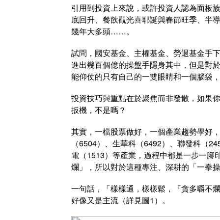
引用到投資上來說，或許投資人認為面板
底回升、餐飲觀光喜耶誕與春節旺季、半
幾年大多頭……。
試問，國安基金、主權基金、勞退基金手
進出幾百個億的操盤手隱身其中，但是對
能仰仗的只有自己的一雙眼睛和一個腦袋
投資技巧與重點在於聚焦而非發散，如果
扳機，不是嗎？
其實，一檔股票做好，一個產業趨勢學好，
（6504）、生華科（6492）、聯發科（24
電（1513）等產業，過程中都是一步一
爛」，所以對於這種專注、深耕的「一拳
一句話，「樣樣通，樣樣鬆，『貪多嚼不爛
好像又是主流（詳見圖1）。