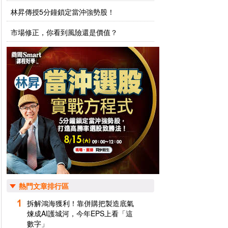
林昇傳授5分鐘鎖定當沖強勢股！
市場修正，你看到風險還是價值？
熱門文章排行區
拆解鴻海獲利！靠併購把製造底氣
煉成AI護城河，今年EPS上看「這
數字」