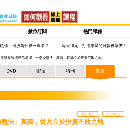
數位訂閱
熱門課程
貶值，日股為什麼一直漲？
每天10元，打造專屬的日報神隊友！
產業隊長張捷帶你掌握「一拳操盤法」真義，從此立於投資不敗之地
DVD
密技
特刊
叢書
電子雜誌
訂閱雜誌
操盤法」真義，從此立於投資不敗之地