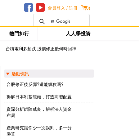
會員登入 / 註冊
(
0
)
熱門排行
人人學投資
台積電利多起跌 股價修正後何時回神
活動快訊
台股修正後反彈?還能續攻嗎?
拆解日本利基龍頭，打造高階配置
資深分析師陳威良，解析法人資金
布局
產業研究讓你少一次誤判，多一分
勝算