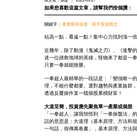
如果您喜歡這篇文章，請幫我們按個讚：
關鍵字：
產業隊長張捷
新手投資觀念
站高一點，看遠一點！集中心力找到漲一倍
近幾年，除了動漫《鬼滅之刃》、《進擊
述一位拯救地球的英雄，怪物來了都是一
只要一拳就能致勝。
一拳超人最精華的一段話是：「變強唯一
理，不能什麼都要。選對趨勢與產業族群
透過反覆操作某一檔個股累積財富！
大道至簡，投資應先聚焦單一產業或個股
「一拳超人」讓我領悟到「一拳操盤法」的
話的意思是：大道理（基本原理、方法和規
一句話，假傳萬卷書」，基本原理、方法