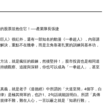
的股票並抱住它！──產業隊長張捷
的巨人》很紅外，還有一部知名的動漫《一拳超人》，內容講
拳解決，重點不在幾拳，而是主角靠著扎實的訓練與基本功，
的方法，就是瘋狂的鍛鍊，然後堅持！」股市投資也是相同道
，持續觀察、追蹤與深耕，你也可以成為「一拳超人」，甚至
真義，就是老子《道德經》中所謂的「大道至簡」4個字，白
律）是極其簡單的，也許1、2句話就能說明白。所謂「真傳
與規律不難，難在人心，一言以蔽之就是「知易行難」。