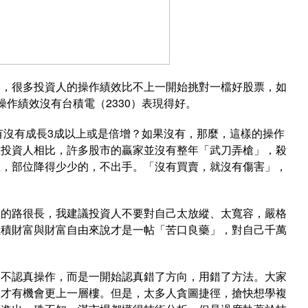
的，很多投資人的操作績效比不上一開始挑對一檔好股票，如
作績效沒有台積電（2330）表現得好。
產有沒有成長3成以上或是倍增？如果沒有，那麼，這樣的操作
數投資人相比，許多股市的贏家並沒有整年「武刀弄槍」，殺
息，部位降得少少的，不出手。「沒有買賣，就沒有傷害」，
資的路很長，我建議投資人不要對自己太放縱、太寬容，嚴格
累積財富與財富自由來說才是一帖「苦口良藥」，對自己千萬
是不認真操作，而是一開始認真錯了方向，用錯了方法。大家
效才有機會更上一層樓。但是，太多人貪圖捷徑，搶快想學複