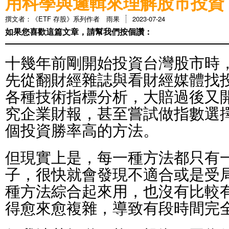
用科學與邏輯來理解股市投資
撰文者：《ETF 存股》系列作者 雨果
2023-07-24
如果您喜歡這篇文章，請幫我們按個讚：
十幾年前剛開始投資台灣股市時
先從翻財經雜誌與看財經媒體找
各種技術指標分析，大賠過後又
究企業財報，甚至嘗試做指數選
個投資勝率高的方法。
但現實上是，每一種方法都只有
子，很快就會發現不適合或是受
種方法綜合起來用，也沒有比較
得愈來愈複雜，導致有段時間完