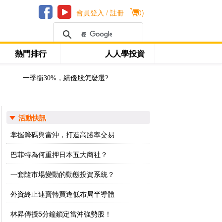
會員登入 / 註冊
(
0
)
熱門排行
人人學投資
一季衝30%，績優股怎麼選?
活動快訊
掌握籌碼與當沖，打造高勝率交易
巴菲特為何重押日本五大商社？
一套隨市場變動的動態投資系統？
外資終止連賣轉買逢低布局半導體
林昇傳授5分鐘鎖定當沖強勢股！