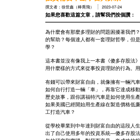
撰文者：徐世鑫（棒喬飛）
2023-07-24
如果您喜歡這篇文章，請幫我們按個讚：
為什麼會有那麼多理財的問題困擾著我們
的幫助？每個達人都有一套理財哲學，但
學？
這本書並沒有像我上一本書《傻多存股法
用什麼樣的方式來從事投資理財的行為。
有錢可以帶來財富自由，就像擁有一輛汽
如何自行打造一輛「車」，再靠它達成移
歷史故事，跟你講福特汽車是如何使用生
如果美國已經開始用生產線在製造價格低
工打造汽車？
從學校畢業到中年達到財富自由的這段人
出了自己使用多年的投資系統—傻多存股