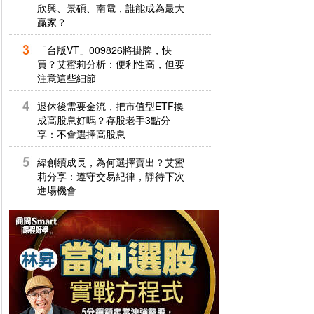
欣興、景碩、南電，誰能成為最大
贏家？
「台版VT」009826將掛牌，快
買？艾蜜莉分析：便利性高，但要
注意這些細節
退休後需要金流，把市值型ETF換
成高股息好嗎？存股老手3點分
享：不會選擇高股息
緯創續成長，為何選擇賣出？艾蜜
莉分享：遵守交易紀律，靜待下次
進場機會