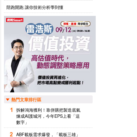
陪跑開跑 讓你技術分析學到懂
熱門文章排行區
拆解鴻海獲利！靠併購把製造底氣
煉成AI護城河，今年EPS上看「這
數字」
ABF載板需求爆發，「載板三雄」