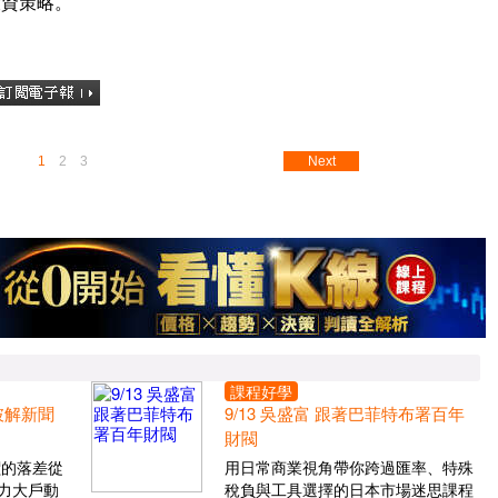
投資策略。
1
2
3
Next
課程好學
 破解新聞
9/13 吳盛富 跟著巴菲特布署百年
財閥
價的落差從
用日常商業視角帶你跨過匯率、特殊
力大戶動
稅負與工具選擇的日本市場迷思課程