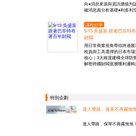
向●消息來源與資訊價值判讀
確消息面分析基礎●利多利
課程好學
9/13 吳盛富 跟著巴菲特
財閥
用日常商業視角帶你跨過匯
稅負與工具選擇的日本市場
核心｜3大維度建構全球防
解密跨國財閥底層獲利邏輯
特別企劃
達人帶路，保單不再霧煞
達人帶路，保單不再霧煞煞！.