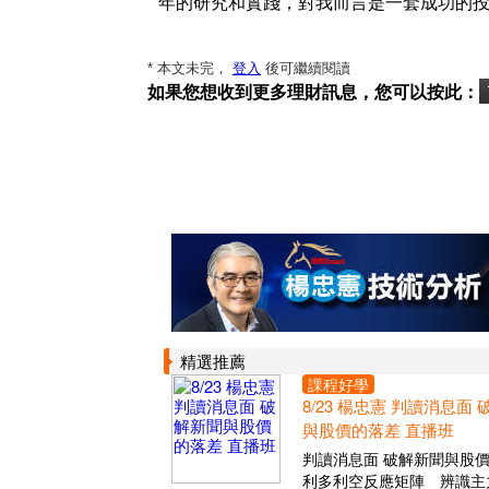
年的研究和實踐，對我而言是一套成功的
* 本文未完，
登入
後可繼續閱讀
如果您想收到更多理財訊息，您可以按此：
精選推薦
課程好學
8/23 楊忠憲 判讀消息面
與股價的落差 直播班
判讀消息面 破解新聞與股
利多利空反應矩陣 辨識主