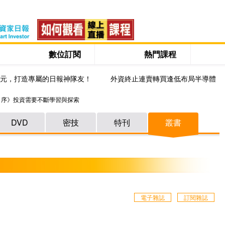
數位訂閱
熱門課程
0元，打造專屬的日報神隊友！
外資終止連賣轉買逢低布局半導體
自序》投資需要不斷學習與探索
DVD
密技
特刊
叢書
電子雜誌
訂閱雜誌