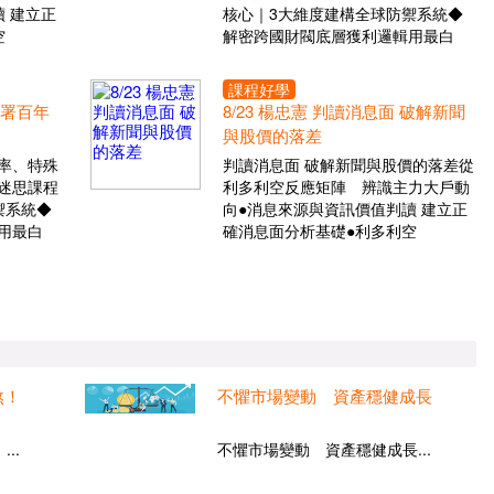
 建立正
核心｜3大維度建構全球防禦系統◆
空
解密跨國財閥底層獲利邏輯用最白
課程好學
布署百年
8/23 楊忠憲 判讀消息面 破解新聞
與股價的落差
率、特殊
判讀消息面 破解新聞與股價的落差從
迷思課程
利多利空反應矩陣 辨識主力大戶動
禦系統◆
向●消息來源與資訊價值判讀 建立正
用最白
確消息面分析基礎●利多利空
煞！
不懼市場變動 資產穩健成長
..
不懼市場變動 資產穩健成長...