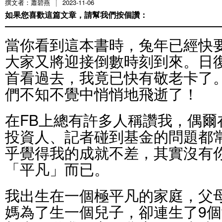
撰文者：蕭碧燕
2023-11-06
如果您喜歡這篇文章，請幫我們按個讚：
當你看到這本書時，兔年已經快
大家又將迎接倒數時刻到來。日
首看過去，我竟已快有敬老卡了
們不知不覺中悄悄地飛逝了！
在FB上總有許多人稱讚我，偶爾
投資人、記者碰到基金的問題都
乎覺得我的成就不差，其實沒有
「平凡」而已。
我出生在一個極平凡的家庭，父
媽為了生一個兒子，卻連生了9