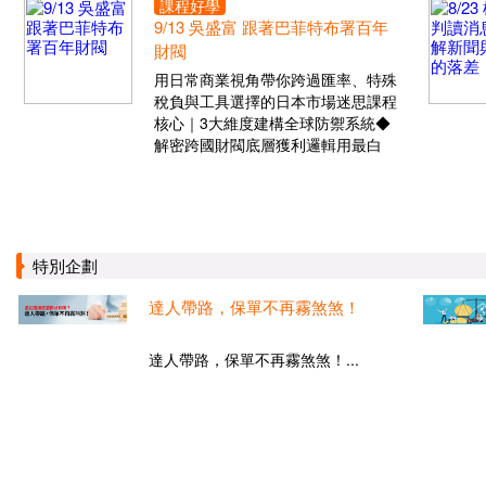
課程好學
9/13 吳盛富 跟著巴菲特布署百年
財閥
用日常商業視角帶你跨過匯率、特殊
稅負與工具選擇的日本市場迷思課程
核心｜3大維度建構全球防禦系統◆
解密跨國財閥底層獲利邏輯用最白
特別企劃
達人帶路，保單不再霧煞煞！
達人帶路，保單不再霧煞煞！...