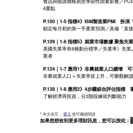
食品與能源價格易受季節性因素影響／PCE
4重點
P.100｜1-5 指標4》ISM製造業PMI 
鎖定每月初的第一手產業預測／具備「直接
P.109｜1-6 指標5》就業市場數據 聚
美國失業率有6種劃分標準／失業率》失業
業者
P.124｜1-7 應用1》非農就業人口續增
非農就業人口＋失業率皆上升，可樂觀解
P.138｜1-8 應用2》4步驟綜合評估指標
了解經濟再投資，分3階段練就判斷能力
* 本文未完，
登入
後可繼續閱讀
如果您想收到更多理財訊息，您可以按此：