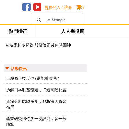
會員登入 / 註冊
(
0
)
熱門排行
人人學投資
台積電利多起跌 股價修正後何時回神
活動快訊
台股修正後反彈?還能續攻嗎?
拆解日本利基龍頭，打造高階配置
資深分析師陳威良，解析法人資金
布局
產業研究讓你少一次誤判，多一分
勝算