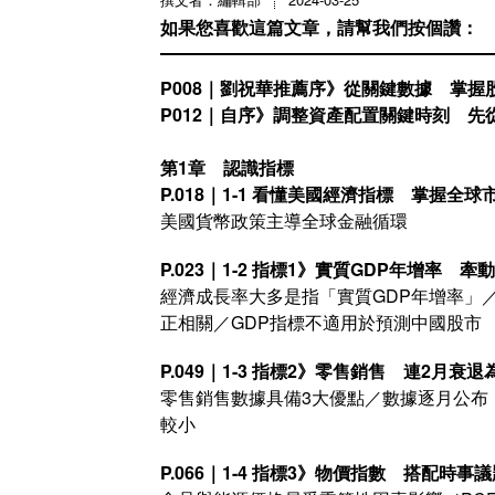
如果您喜歡這篇文章，請幫我們按個讚：
P008｜劉祝華推薦序》從關鍵數據 掌握
P012｜自序》調整資產配置關鍵時刻 先
第1章 認識指標
P.018｜1-1 看懂美國經濟指標 掌握全球
美國貨幣政策主導全球金融循環
P.023｜1-2 指標1》實質GDP年增率 
經濟成長率大多是指「實質GDP年增率」
正相關／GDP指標不適用於預測中國股市
P.049｜1-3 指標2》零售銷售 連2月衰
零售銷售數據具備3大優點／數據逐月公布
較小
P.066｜1-4 指標3》物價指數 搭配時