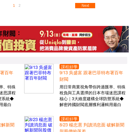
1
2
Next
課程好學
布署百年
9/13 吳盛富 跟著巴菲特布署百年
財閥
率、特殊
用日常商業視角帶你跨過匯率、特殊
迷思課程
稅負與工具選擇的日本市場迷思課程
禦系統◆
核心｜3大維度建構全球防禦系統◆
用最白
解密跨國財閥底層獲利邏輯用最白
課程好學
 破解新聞
8/23 楊忠憲 判讀消息面 破解新聞
與股價的落差