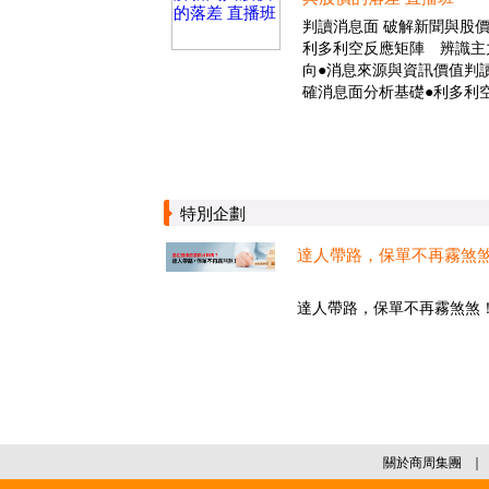
判讀消息面 破解新聞與股
利多利空反應矩陣 辨識主
向●消息來源與資訊價值判讀
確消息面分析基礎●利多利
特別企劃
達人帶路，保單不再霧煞
達人帶路，保單不再霧煞煞！.
關於商周集團
｜