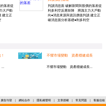
價的落差從
判讀消息面 破解新聞與股價的落差從
力大戶動
利多利空反應矩陣 辨識主力大戶動
 建立正
向●消息來源與資訊價值判讀 建立正
空
確消息面分析基礎●利多利空
煞！
不懼市場變動 資產穩健成長
..
不懼市場變動 資產穩健成長...
廣告刊登
｜
網站合作
｜
隱私權聲明
｜
文章授權
｜
常見問題
｜
客服信箱