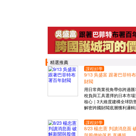
精選推薦
課程好學
9/13 吳盛富 跟著巴菲特
財閥
用日常商業視角帶你跨過匯
稅負與工具選擇的日本市場
核心｜3大維度建構全球防
解密跨國財閥底層獲利邏輯
課程好學
8/23 楊忠憲 判讀消息面
與股價的落差 直播班