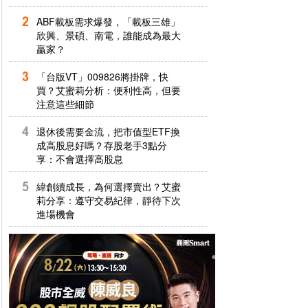
ABF載板需求爆發，「載板三雄」
欣興、景碩、南電，誰能成為最大
贏家？
「台版VT」009826將掛牌，快
買？艾蜜莉分析：便利性高，但要
注意這些細節
退休後需要金流，把市值型ETF換
成高股息好嗎？存股老手3點分
享：不會選擇高股息
緯創續成長，為何選擇賣出？艾蜜
莉分享：遵守交易紀律，靜待下次
進場機會