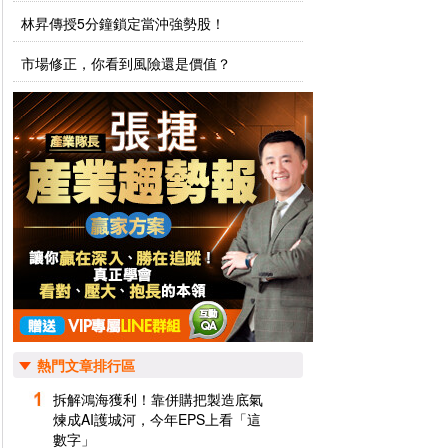
林昇傳授5分鐘鎖定當沖強勢股！
市場修正，你看到風險還是價值？
熱門文章排行區
拆解鴻海獲利！靠併購把製造底氣
煉成AI護城河，今年EPS上看「這
數字」