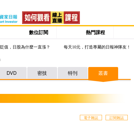
數位訂閱
熱門課程
貶值，日股為什麼一直漲？
每天10元，打造專屬的日報神隊友！
錄
DVD
密技
特刊
叢書
電子雜誌
訂閱雜誌