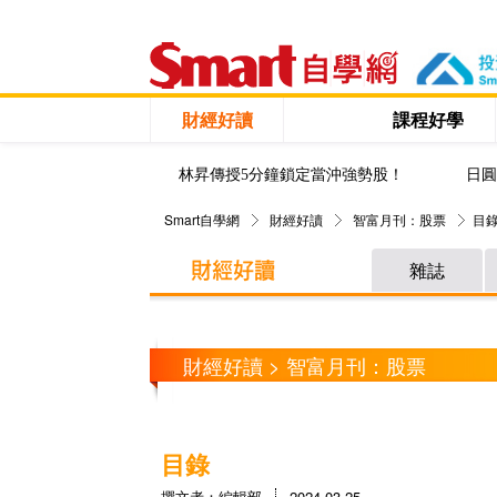
財經好讀
課程好學
林昇傳授5分鐘鎖定當沖強勢股！
日圓
Smart自學網
財經好讀
智富月刊：股票
目
雜誌
財經好讀 > 智富月刊：股票
目錄
撰文者：編輯部
2024-03-25