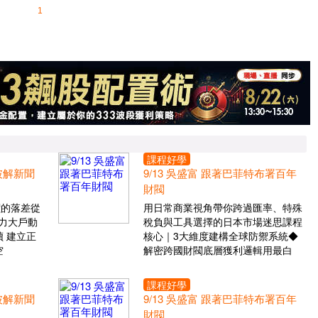
1
課程好學
 破解新聞
9/13 吳盛富 跟著巴菲特布署百年
財閥
價的落差從
用日常商業視角帶你跨過匯率、特殊
力大戶動
稅負與工具選擇的日本市場迷思課程
 建立正
核心｜3大維度建構全球防禦系統◆
空
解密跨國財閥底層獲利邏輯用最白
課程好學
 破解新聞
9/13 吳盛富 跟著巴菲特布署百年
財閥