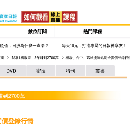
數位訂閱
熱門課程
貶值，日股為什麼一直漲？
每天10元，打造專屬的日報神隊友！
 期
我靠1檔股票 3年賺到2700萬
機場、台中、高雄捷運站周邊實價登錄行
DVD
密技
特刊
叢書
到2700萬
實價登錄行情