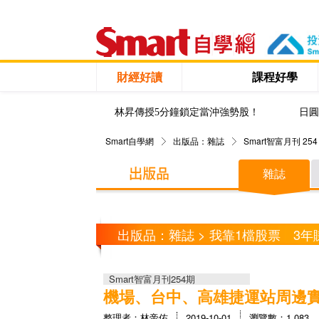
財經好讀
課程好學
林昇傳授5分鐘鎖定當沖強勢股！
日圓
Smart自學網
出版品：雜誌
Smart智富月刊 254
雜誌
出版品：雜誌 > 我靠1檔股票 3年賺
Smart智富月刊254期
機場、台中、高雄捷運站周邊
整理者：林帝佑
2019-10-01
瀏覽數：1,083