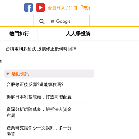
會員登入 / 註冊
(
0
)
熱門排行
人人學投資
台積電利多起跌 股價修正後何時回神
情
活動快訊
台股修正後反彈?還能續攻嗎?
拆解日本利基龍頭，打造高階配置
資深分析師陳威良，解析法人資金
布局
產業研究讓你少一次誤判，多一分
勝算