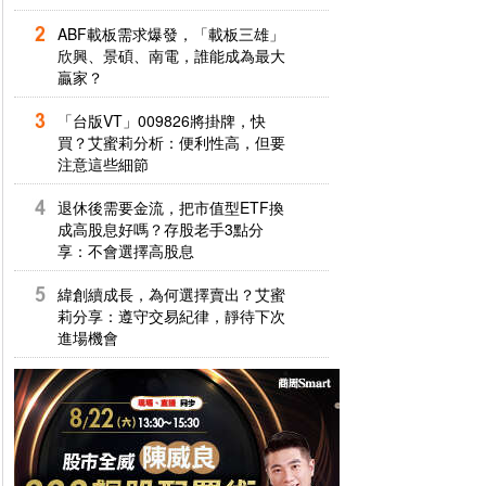
ABF載板需求爆發，「載板三雄」
欣興、景碩、南電，誰能成為最大
贏家？
「台版VT」009826將掛牌，快
買？艾蜜莉分析：便利性高，但要
注意這些細節
退休後需要金流，把市值型ETF換
成高股息好嗎？存股老手3點分
享：不會選擇高股息
緯創續成長，為何選擇賣出？艾蜜
莉分享：遵守交易紀律，靜待下次
進場機會