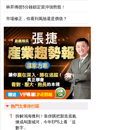
林昇傳授5分鐘鎖定當沖強勢股！
市場修正，你看到風險還是價值？
熱門文章排行區
拆解鴻海獲利！靠併購把製造底氣
煉成AI護城河，今年EPS上看「這
數字」