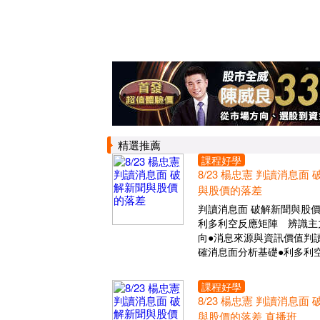
精選推薦
課程好學
8/23 楊忠憲 判讀消息面
與股價的落差
判讀消息面 破解新聞與股
利多利空反應矩陣 辨識主
向●消息來源與資訊價值判讀
確消息面分析基礎●利多利
課程好學
8/23 楊忠憲 判讀消息面
與股價的落差 直播班