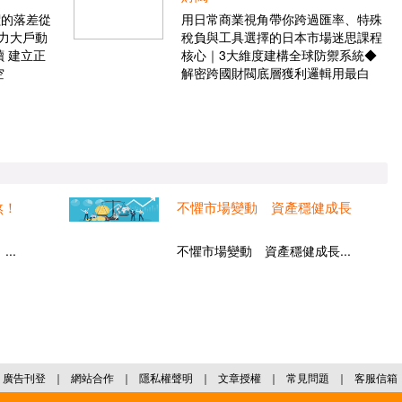
價的落差從
用日常商業視角帶你跨過匯率、特殊
力大戶動
稅負與工具選擇的日本市場迷思課程
 建立正
核心｜3大維度建構全球防禦系統◆
空
解密跨國財閥底層獲利邏輯用最白
煞！
不懼市場變動 資產穩健成長
..
不懼市場變動 資產穩健成長...
廣告刊登
｜
網站合作
｜
隱私權聲明
｜
文章授權
｜
常見問題
｜
客服信箱