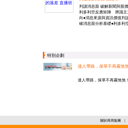
判讀消息面 破解新聞與股
利多利空反應矩陣 辨識主
向●消息來源與資訊價值判讀
確消息面分析基礎●利多利
特別企劃
達人帶路，保單不再霧煞
達人帶路，保單不再霧煞煞！.
關於商周集團
｜