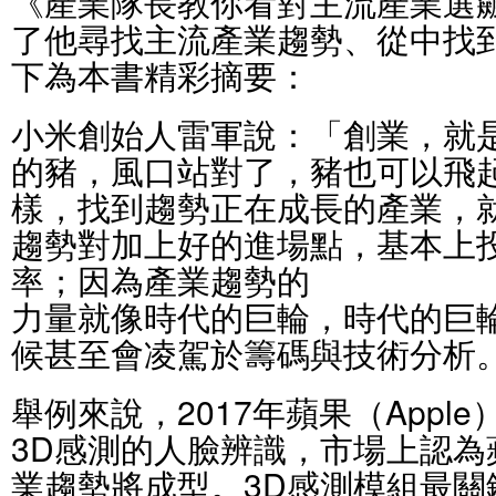
《產業隊長教你看對主流產業選
了他尋找主流產業趨勢、從中找
下為本書精彩摘要：
小米創始人雷軍說：「創業，就
的豬，風口站對了，豬也可以飛
樣，找到趨勢正在成長的產業，
趨勢對加上好的進場點，基本上
率；因為產業趨勢的
力量就像時代的巨輪，時代的巨
候甚至會凌駕於籌碼與技術分析
舉例來說，2017年蘋果（Apple）
3D感測的人臉辨識，市場上認為
業趨勢將成型。3D感測模組最關