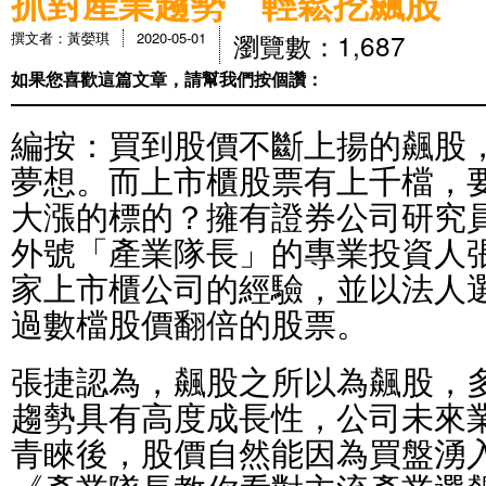
抓對產業趨勢 輕鬆挖飆股
瀏覽數：1,687
撰文者：黃嫈琪
2020-05-01
如果您喜歡這篇文章，請幫我們按個讚：
編按：買到股價不斷上揚的飆股
夢想。而上市櫃股票有上千檔，
大漲的標的？擁有證券公司研究
外號「產業隊長」的專業投資人
家上市櫃公司的經驗，並以法人
過數檔股價翻倍的股票。
張捷認為，飆股之所以為飆股，
趨勢具有高度成長性，公司未來
青睞後，股價自然能因為買盤湧