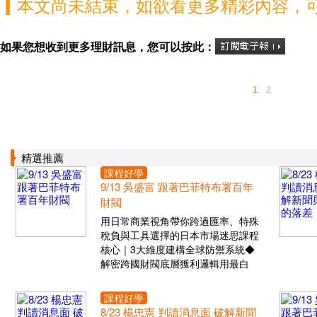
▎本文尚未結束，如欲看更多精彩內容，
如果您想收到更多理財訊息，您可以按此：
1
2
精選推薦
課程好學
9/13 吳盛富 跟著巴菲特布署百年
財閥
用日常商業視角帶你跨過匯率、特殊
稅負與工具選擇的日本市場迷思課程
核心｜3大維度建構全球防禦系統◆
解密跨國財閥底層獲利邏輯用最白
課程好學
8/23 楊忠憲 判讀消息面 破解新聞