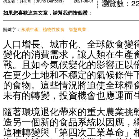
瀏覽數：22
撰文者：貝托奇（Bruno Bertocci）
2021-08-01
如果您喜歡這篇文章，請幫我們按個讚：
關鍵字：
永續生產
植物性飲食
智慧農業
人口增長、城市化、全球飲食變
變化的消費需求，讓人類在生產
戰。且如今氣候變化的影響正以
在更少土地和不穩定的氣候條件
的食物。這些情況將迫使全球糧
未有的轉變，投資機會也應運而
隨著環境退化帶來的重大農業挑
造另一個新的食品系統以因應，
這種轉變與「第四次工業革命」