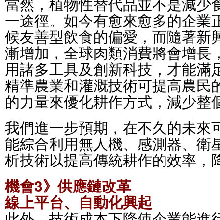
當然，植物性替代品並不是減少
一途徑。如今有愈來愈多的企業
候友善型飲食的偏愛，而隨著新
漸增加，全球肉類消費將會增長
用諸多工具及創新科技，才能滿
精準農業和灌溉技術可提高農民
的力量來優化耕作方式，減少整
我們進一步預期，在不久的未來
能綜合利用無人機、感測器、衛
析技術以提高傳統耕作的效率，
機會3》供應鏈改革
線上平台、自動化興起
此外，技術成本下降使企業能進