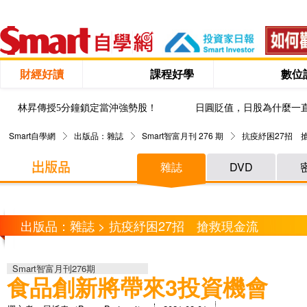
財經好讀
課程好學
數位
林昇傳授5分鐘鎖定當沖強勢股！
日圓貶值，日股為什麼一
Smart自學網
出版品：雜誌
Smart智富月刊 276 期
抗疫紓困27招 
雜誌
DVD
出版品：雜誌 > 抗疫紓困27招 搶救現金流
Smart智富月刊276期
食品創新將帶來3投資機會