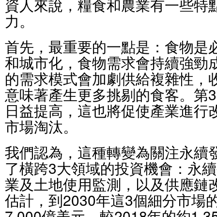
資人來說，糧食和農業有一些特
力。
首先，最重要的一點是：食物是
和城市化，食物需求會持續強勁
的需求模式會加劇供給複雜性，
意味著產生更多挑剔的食客。第
日益提高，這也將促使產業進行
市場淘汰。
我們認為，這種轉變為關注永續
了橫跨3大領域的投資機會：永
業及土地使用監測，以及供應鏈
估計，到2030年這3個細分市場
7,000億美元，較2018年的約1